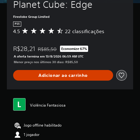
Planet Cube: Edge
Firestoke Group Limited
PS5
4.5
22 classificações
D
e
5
R$28,21
e
R$85,50
Economize 67%
Desconto aplicado no preço original de R$85,50
s
A oferta termina em 13/8/2026 06:59 AM UTC
t
Menor preço nos últimos 30 dias: R$85,50
r
e
Adicionar ao carrinho
l
a
s
,
a
c
Violência Fantasiosa
l
a
s
Jogo offline habilitado
s
i
1 jogador
f