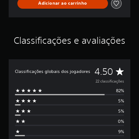
Adicionar ao carrinho
Classificações e avaliações
D
4.50
Classificações globais dos jogadores
e
22 classificações
82%
5
5%
e
5%
s
0%
t
9%