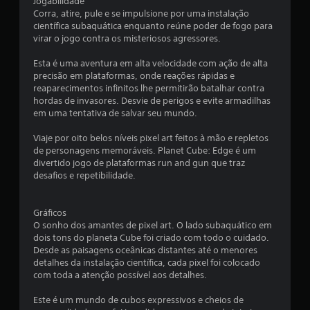
Jogabilidade
l
Corra, atire, pule e se impulsione por uma instalação
científica subaquática enquanto reúne poder de fogo para
d
virar o jogo contra os misteriosos agressores.
e
Esta é uma aventura em alta velocidade com ação de alta
precisão em plataformas, onde reações rápidas e
2
reaparecimentos infinitos lhe permitirão batalhar contra
hordas de invasores. Desvie de perigos e evite armadilhas
2
em uma tentativa de salvar seu mundo.
Viaje por oito belos níveis pixel art feitos à mão e repletos
c
de personagens memoráveis. Planet Cube: Edge é um
divertido jogo de plataformas run and gun que traz
l
desafios e repetibilidade.
a
Gráficos
s
O sonho dos amantes de pixel art. O lado subaquático em
dois tons do planeta Cube foi criado com todo o cuidado.
s
Desde as paisagens oceânicas distantes até o menores
detalhes da instalação científica, cada pixel foi colocado
i
com toda a atenção possível aos detalhes.
f
Este é um mundo de cubos expressivos e cheios de