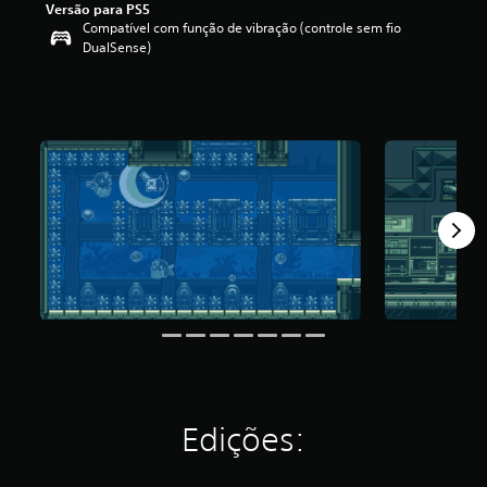
Versão para PS5
i
Compatível com função de vibração (controle sem fio
c
DualSense)
a
ç
ã
o
m
é
d
i
a
f
o
i
d
e
4
.
5
e
s
t
Edições:
r
e
l