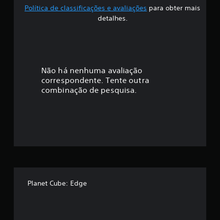
Política de classificações e avaliações
para obter mais
f
detalhes.
i
c
a
Não há nenhuma avaliação
correspondente. Tente outra
ç
combinação de pesquisa.
ã
o
m
é
d
Planet Cube: Edge
i
a