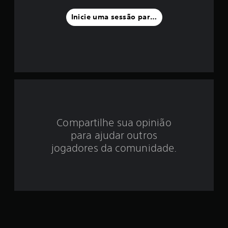
f
Inicie uma sessão para classificar
o
i
d
e
4
Compartilhe sua opinião
.
para ajudar outros
5
jogadores da comunidade.
e
s
t
r