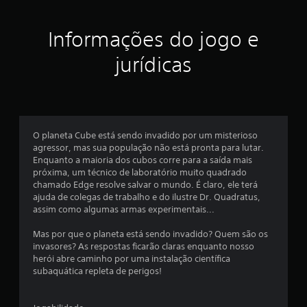
e
Informações do jogo e
l
jurídicas
a
s
e
O planeta Cube está sendo invadido por um misterioso
m
agressor, mas sua população não está pronta para lutar.
Enquanto a maioria dos cubos corre para a saída mais
u
próxima, um técnico de laboratório muito quadrado
chamado Edge resolve salvar o mundo. É claro, ele terá
m
ajuda de colegas de trabalho e do ilustre Dr. Quadratus,
assim como algumas armas experimentais...
t
Mas por que o planeta está sendo invadido? Quem são os
o
invasores? As respostas ficarão claras enquanto nosso
herói abre caminho por uma instalação científica
t
subaquática repleta de perigos!
a