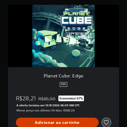
a
P
s
l
e
a
m
n
u
e
m
t
t
C
o
u
t
b
a
e
l
:
d
E
e
d
2
g
Planet Cube: Edge
2
e
c
PS5
l
a
s
R$28,21
R$85,50
Economize 67%
Desconto aplicado no preço original de R$85,5
s
A oferta termina em 13/8/2026 06:59 AM UTC
i
Menor preço nos últimos 30 dias: R$85,50
f
i
c
Adicionar ao carrinho
a