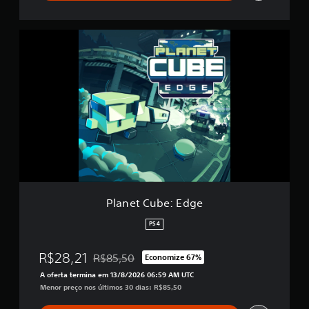
ç
õ
P
e
l
s
a
n
e
t
C
u
b
e
:
E
d
g
Planet Cube: Edge
e
PS4
R$28,21
R$85,50
Economize 67%
Desconto aplicado no preço original de R$85,5
A oferta termina em 13/8/2026 06:59 AM UTC
Menor preço nos últimos 30 dias: R$85,50