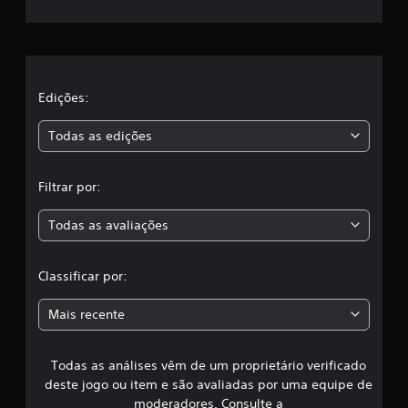
r
e
l
a
Edições:
s
Todas as edições
,
Filtrar por:
a
Todas as avaliações
c
l
Classificar por:
a
Mais recente
s
Todas as análises vêm de um proprietário verificado
s
deste jogo ou item e são avaliadas por uma equipe de
i
moderadores. Consulte a