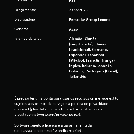
Plataforma:
PS5
Lançamento:
23/2/2023
Distribuidora:
Firestoke Group Limited
Gêneros:
Ação
Idiomas da tela:
Alemão, Chinês
(simplificado), Chinês
(tradicional), Coreano,
Espanhol, Espanhol
(México), Francês (França),
Inglês, Italiano, Japonês,
Polonês, Português (Brasil),
Tailandês
É preciso ter uma conta para usar os recursos online, que estão 
sujeitos aos termos de serviço e à política de privacidade 
aplicável (playstationnetwork.com/terms-of-service e 
playstationnetwork.com/privacy-policy).
Software sujeito à licença e à garantia limitada 
(us.playstation.com/softwarelicense/br).