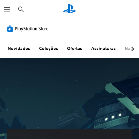
P
e
s
q
u
i
s
a
r
Novidades
Coleções
Ofertas
Assinaturas
Naveg