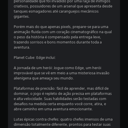
personalidade que foi invadido por uma raça de inimigos
i
criativos, possuidores de um arsenal que apresenta desde
tanques esmagadores até caranguejos mecânicos
c
gigantes.
a
Porém mais do que apenas pixels, prepare-se para uma
animação fluida com um coração cinematográfico na qual
ç
o peso da história é compensado pela entrega leve,
trazendo sorrisos e bons momentos durante toda a
õ
aventura.
e
Planet Cube: Edge inclui:
s
A jornada de um herói: Jogue como Edge, um herói
improvável que se vê em meio a uma misteriosa invasão
alienígena que ameaça seu mundo.
Plataformas de precisão: fácil de aprender, mas difícil de
dominar, o jogo é repleto de ação precisa em plataformas
e alta velocidade. Suas habilidades serão testadas com
desafios na medida certa enquanto você corre, atira, e
abre caminho em uma aventura emocionante.
Lutas épicas contra chefes: quatro chefes imensos de uma
dimensão totalmente diferente, prontos para testar suas