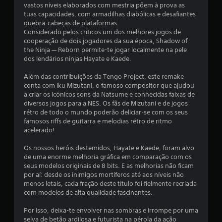
i
vastos níveis elaborados com mestria põem à prova as
tuas capacidades, com armadilhas diabólicas e desafiantes
f
quebra-cabeças de plataformas.
Considerado pelos críticos um dos melhores jogos de
i
cooperação de dois jogadores da sua época, Shadow of
the Ninja — Reborn permite-te jogar localmente na pele
dos lendários ninjas Hayate e Kaede.
c
Além das contribuições da Tengo Project, este remake
a
conta com Iku Mizutani, o famoso compositor que ajudou
a criar os icónicos sons da Natsume e conhecidas faixas de
ç
diversos jogos para a NES. Os fãs de Mizutani e de jogos
rétro de todo o mundo poderão deliciar-se com os seus
õ
famosos riffs de guitarra e melodias rétro de ritmo
acelerado!
e
Os nossos heróis destemidos, Hayate e Kaede, foram alvo
s
de uma enorme melhoria gráfica em comparação com os
seus modelos originais de 8 bits. E as melhorias não ficam
por aí: desde os inimigos mortíferos até aos níveis não
menos letais, cada fração deste título foi fielmente recriada
com modelos de alta qualidade fascinantes.
Por isso, deixa-te envolver nas sombras e irrompe por uma
selva de betão ardilosa e futurista na pérola da ação