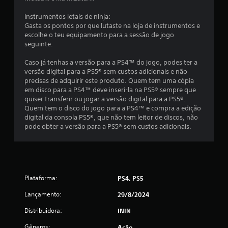
Instrumentos letais de ninja:
Gasta os pontos por que lutaste na loja de instrumentos e
escolhe o teu equipamento para a sessão de jogo
seguinte.
Caso já tenhas a versão para a PS4™ do jogo, podes ter a
versão digital para a PS5® sem custos adicionais e não
precisas de adquirir este produto. Quem tem uma cópia
em disco para a PS4™ deve inseri-la na PS5® sempre que
quiser transferir ou jogar a versão digital para a PS5®.
Quem tem o disco do jogo para a PS4™ e compra a edição
digital da consola PS5®, que não tem leitor de discos, não
pode obter a versão para a PS5® sem custos adicionais.
Plataforma:
PS4, PS5
Lançamento:
29/8/2024
Distribuidora:
ININ
Gêneros:
Ação