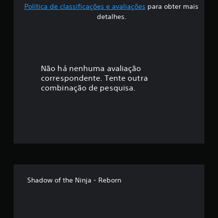
Política de classificações e avaliações
para obter mais
m
f
o
detalhes.
m
i
e
n
c
t
o
a
Não há nenhuma avaliação
d
u
correspondente. Tente outra
ç
r
combinação de pesquisa.
a
ã
n
t
o
e
o
m
g
a
m
é
e
p
d
Shadow of the Ninja - Reborn
l
a
i
y
o
a
u