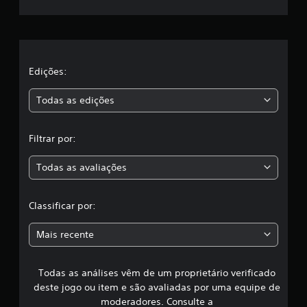
ê
e
p
o
l
d
e
p
a
Edições:
a
u
s
Todas as edições
s
a
,
r
Filtrar por:
o
a
j
Todas as avaliações
o
c
g
o
l
a
Classificar por:
q
a
u
Mais recente
a
s
l
q
Todas as análises vêm de um proprietário verificado
s
u
deste jogo ou item e são avaliadas por uma equipe de
e
i
moderadores. Consulte a
r