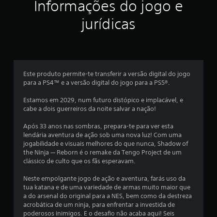
Informações do jogo e
a
jurídicas
l
d
e
Este produto permite-te transferir a versão digital do jogo
8
para a PS4™ e a versão digital do jogo para a PS5®.
2
Estamos em 2029, num futuro distópico e implacável, e
cabe a dois guerreiros da noite salvar a nação!
7
Após 33 anos nas sombras, prepara-te para ver esta
c
lendária aventura de ação sob uma nova luz! Com uma
jogabilidade e visuais melhores do que nunca, Shadow of
l
the Ninja — Reborn é o remake da Tengo Project de um
clássico de culto que os fãs esperavam.
a
Neste empolgante jogo de ação e aventura, farás uso da
s
tua katana e de uma variedade de armas muito maior que
a do arsenal do original para a NES, bem como da destreza
s
acrobática de um ninja, para enfrentar a investida de
poderosos inimigos. E o desafio não acaba aqui! Seis