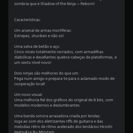
sombria que é Shadow of the Ninja — Reborn!
Características:
Um arsenal de armas mortíferas:
Estrepes, shuriken e não só!
Uma selva de betão e aço:
Cinco níveis totalmente recriados, com armadilhas
diabólicas e desafiantes quebra-cabeças de plataformas, e
um sexto nível novo!
Dois ninjas são melhores do que um:
Pega num amigo e prepara-te para o aclamado modo de
cooperação local!
Um novo visual:
Uma melhoria fiel dos gráficos do original de 8 bits, com
modelos modernos e deslumbrantes.
Uma banda sonora arrasadora criada por lendas:
Joga ao som dos eletrizantes riffs de guitarra e das
melodias rétro de ritmo acelerado dos lendários Hiroshi
Iwatsuki e Iku Mizutani.