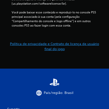
e
(us.playstation.com/softwarelicense/br).
s
Você pode baixar esse conteúdo e reproduzi-lo no console PS5 
s
principal associado à sua conta (pela configuração 
i
“Compartilhamento do console e Jogo offline”) e em outros 
o
consoles PS5 ao fazer login com essa conta.
n
a
d
o
Política de privacidade e Contrato de licença de usuário
s
final do jogo
V
o
c
ê
p
o
d
e
j
o
País/região: Brasil
g
a
r
Suporte