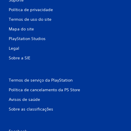
o
j
Política de privacidade
o
g
Termos de uso do site
o
e
Mapa do site
n
a
PlayStation Studios
v
Legal
e
g
Sobre a SIE
a
r
p
e
l
Termos de serviço da PlayStation
o
Política de cancelamento da PS Store
s
m
Avisos de saúde
e
n
Sobre as classificações
u
s
s
e