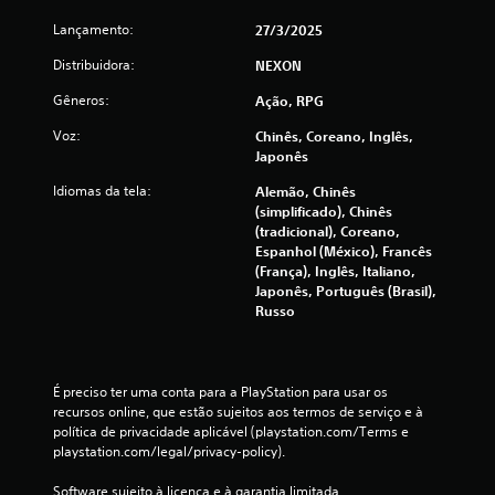
j
o
Lançamento:
27/3/2025
g
Distribuidora:
NEXON
a
d
Gêneros:
Ação, RPG
o
s
Voz:
Chinês, Coreano, Inglês,
e
Japonês
m
Idiomas da tela:
Alemão, Chinês
m
(simplificado), Chinês
a
(tradicional), Coreano,
n
Espanhol (México), Francês
t
(França), Inglês, Italiano,
e
Japonês, Português (Brasil),
r
Russo
b
o
t
É preciso ter uma conta para a PlayStation para usar os 
õ
recursos online, que estão sujeitos aos termos de serviço e à 
e
política de privacidade aplicável (playstation.com/Terms e 
s
playstation.com/legal/privacy-policy).
p
r
Software sujeito à licença e à garantia limitada 