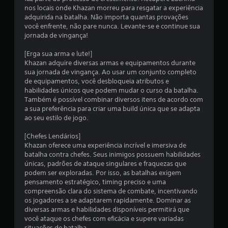
s
nos locais onde Khazan morreu para resgatar a experiência
o
adquirida na batalha. Não importa quantas provações
p
você enfrente, não pare nunca. Levante-se e continue sua
ç
jornada de vingança!
õ
e
[Erga sua arma e lute!]
s
Khazan adquire diversas armas e equipamentos durante
d
sua jornada de vingança. Ao usar um conjunto completo
e
de equipamentos, você desbloqueia atributos e
i
habilidades únicos que podem mudar o curso da batalha.
n
Também é possível combinar diversos itens de acordo com
v
a sua preferência para criar uma build única que se adapta
e
ao seu estilo de jogo.
r
s
[Chefes Lendários]
ã
Khazan oferece uma experiência incrível e imersiva de
o
batalha contra chefes. Seus inimigos possuem habilidades
d
únicas, padrões de ataque singulares e fraquezas que
o
podem ser exploradas. Por isso, as batalhas exigem
s
pensamento estratégico, timing preciso e uma
c
compreensão clara do sistema de combate, incentivando
o
os jogadores a se adaptarem rapidamente. Dominar as
n
diversas armas e habilidades disponíveis permitirá que
t
você ataque os chefes com eficácia e supere variadas
r
situações de batalha.