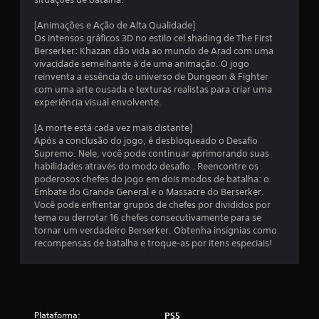
o
l
[Animações e Ação de Alta Qualidade]
e
Os intensos gráficos 3D no estilo cel shading de The First
s
Berserker: Khazan dão vida ao mundo de Arad com uma
a
vivacidade semelhante à de uma animação. O jogo
n
reinventa a essência do universo de Dungeon & Fighter
a
com uma arte ousada e texturas realistas para criar uma
l
experiência visual envolvente.
ó
g
[A morte está cada vez mais distante]
i
Após a conclusão do jogo, é desbloqueado o Desafio
c
Supremo. Nele, você pode continuar aprimorando suas
o
habilidades através do modo desafio . Reencontre os
s
poderosos chefes do jogo em dois modos de batalha: o
.
Embate do Grande General e o Massacre do Berserker.
Você pode enfrentar grupos de chefes por divididos por
tema ou derrotar 16 chefes consecutivamente para se
P
tornar um verdadeiro Berserker. Obtenha insígnias como
o
recompensas de batalha e troque-as por itens especiais!
d
e
s
e
r
Plataforma:
PS5