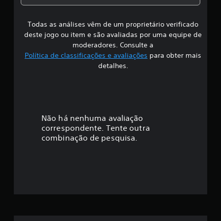
o
s
a
s
v
t
s
i
c
á
Todas as análises vêm de um proprietário verificado
s
o
s
v
deste jogo ou item e são avaliadas por uma equipe de
m
u
e
i
moderadores. Consulte a
u
a
l
Política de classificações e avaliações
para obter mais
m
l
(
f
t
detalhes.
(
b
a
i
b
á
m
á
s
a
c
s
i
n
i
h
c
a
Não há nenhuma avaliação
o
c
a
d
correspondente. Tente outra
o
)
ç
e
combinação de pesquisa.
)
S
f
V
ã
ã
o
o
o
n
c
o
o
t
ê
f
e
p
e
m
m
o
r
a
d
e
é
i
e
c
o