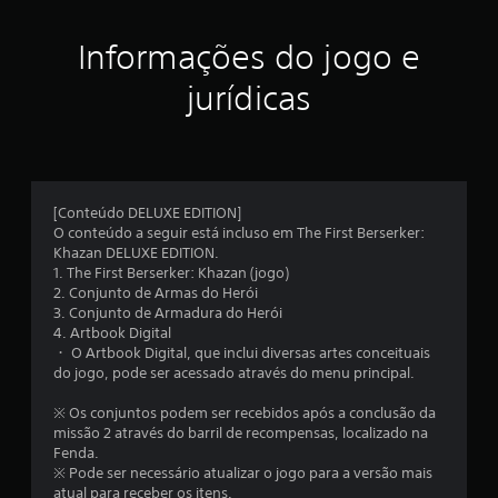
l
f
p
e
a
o
a
a
c
Informações do jogo e
s
n
i
s
s
a
l
a
jurídicas
i
l
m
s
t
c
ó
a
a
g
i
a
u
i
l
s
c
f
e
a
[Conteúdo DELUXE EDITION]
o
i
r
O conteúdo a seguir está incluso em The First Berserker:
a
i
t
d
Khazan DELUXE EDITION.
j
u
e
1. The First Berserker: Khazan (jogo)
c
u
r
s
2. Conjunto de Armas do Herói
a
s
c
3. Conjunto de Armadura do Herói
a
.
o
t
4. Artbook Digital
n
á
・ O Artbook Digital, que inclui diversas artes conceituais
ç
f
do jogo, pode ser acessado através do menu principal.
v
o
e
õ
r
※ Os conjuntos podem ser recebidos após a conclusão da
l
t
missão 2 através do barril de recompensas, localizado na
(
e
o
Fenda.
b
v
※ Pode ser necessário atualizar o jogo para a versão mais
á
i
atual para receber os itens.