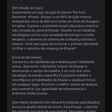
s
s
s
u
i
[Introdução ao Jogo]
a
c
Experimente um jogo de ação brutal em The First
l
Berserker: Khazan. Khazan é um RPG de ação intensa
a
.
ambientado cerca de 800 anos antes do início de Dungeon
)
& Fighter. Explore o continente Arad e descubra a história
S
não contada do general Khazan. Desafie-se em batalhas
ã
estratégicas contra uma variedade de inimigos e chefes
o
lendários, e domine um sistema de combate profundo e
o
intenso. Você será capaz de se tornar o primeiro Berserker
f
e trilhar o caminho da vingança de Khazan?
e
r
[Fúria do Berserker]
e
Use pontos de habilidade para desbloquear habilidades
c
únicas, libertando o Berserker interior de Khazan e
i
dominando o campo de batalha. E se você tiver uma
d
estratégia de batalha específica? É possível redefinir e
a
reconfigurar as habilidades de Khazan a qualquer hora e
s
em qualquer lugar. Encontre o melhor combo de ataques
a
para aumentar sua capacidade de sobrevivência e
l
enfrentar chefes brutais.
g
u
[Sem Medo da Morte/Um General Fortalecido pela Batalha]
m
Nunca se ajoelhe diante da morte. Para Khazan, a derrota
a
faz parte do processo de crescimento. Recupere Lacrima