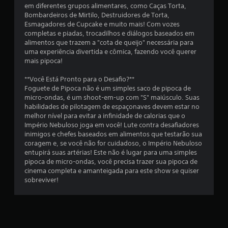
õ
em diferentes grupos alimentares, como Caças Torta,
Bombardeiros de Mirtilo, Destruidores de Torta,
e
Esmagadores de Cupcake e muito mais! Com vozes
completas e piadas, trocadilhos e diálogos baseados em
s
alimentos que trazem a "cota de queijo" necessária para
uma experiência divertida e cômica, fazendo você querer
mais pipoca!
**Você Está Pronto para o Desafio?**
Foguete de Pipoca não é um simples saco de pipoca de
micro-ondas, é um shoot-em-up com "S" maiúsculo. Suas
habilidades de pilotagem de espaçonaves devem estar no
melhor nível para evitar a infinidade de calorias que o
Império Nebuloso joga em você! Lute contra desafiadores
inimigos e chefes baseados em alimentos que testarão sua
coragem e, se você não for cuidadoso, o Império Nebuloso
entupirá suas artérias! Este não é lugar para uma simples
pipoca de micro-ondas, você precisa trazer sua pipoca de
cinema completa e amanteigada para este show se quiser
sobreviver!