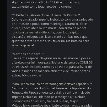
algumas músicas de 8 bits, 16 bits e orquestrais,
0
exatamente como jogar arcade no cinema!
c
**Liberte os Sabores do Seu Arsenal de Pipoca!**
Detone o malvado Império Nebuloso com uma variedade
l
de armas de pipoca, como manteiga, caramelo, doce,
queijo, chocolate e muito mais! Cada arma de pipoca
a
funciona de maneira diferente, com fogo rápido,
dispersão, teleguiadas, lasers e até bombas nova que
s
ajudarão a virar a maré a seu favor na sua batalha para
salvar a galáxia!
s
**Combos de Pipoca!**
i
Use a arma especial de grãos no seu arsenal de pipoca e
prenda-a nos inimigos para liberar o sistema de COMBOS
f
DE PIPOCA! Encadeie Combos de Pipoca para se livrar de
vários inimigos de maneira eficiente e acumular pontos
i
extras, bônus e vidas!
c
**Um Elenco Maluco de Personagens e Naves Espaciais!**
Assuma o controle do Coronel Kernel e da tripulação do
a
Foguete de Pipoca enquanto batalha contra o malvado
Império Nebuloso, liderado pelo maligno Dr. Nebula,
ç
Comandante Colesterol, General Glúten, Major
Metabolismo e muitos mais! Lute contra naves baseadas