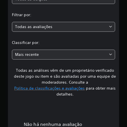
t
,
a
r
Filtrar por:
a
a
l
Todas as avaliações
e
c
i
t
l
Classificar por:
u
r
a
a
Mais recente
.
s
Todas as análises vêm de um proprietário verificado
s
deste jogo ou item e são avaliadas por uma equipe de
i
moderadores. Consulte a
Política de classificações e avaliações
para obter mais
f
detalhes.
i
c
a
Não há nenhuma avaliação