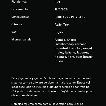
Plataforma:
PS4
Lançamento:
17/6/2024
Distribuidora:
Battle Geek Plus L.L.C.
Gêneros:
Ação, Tiro
Voz:
Inglês
Idiomas da tela:
Alemão, Chinês
(simplificado), Coreano,
Espanhol, Francês (França),
Inglês, Italiano, Japonês,
Polonês, Português (Brasil),
Russo
Para jogar esse jogo no PS5, talvez seja preciso atualizar seu 
sistema com o software do sistema mais recente. É possível 
jogar esse jogo no PS5, mas  alguns recursos disponíveis no 
PS4 podem estar ausentes. Consulte PlayStation.com/bc para 
obter mais detalhes.
É preciso ter uma conta para a PlayStation para usar os 