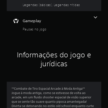
e
Legendas (básicas), Legendas nítidas
m
Gameplay
u
Pausas no jogo
m
t
o
Informações do jogo e
t
jurídicas
a
l
d
**Combate de Tiro Espacial Arcade à Moda Antiga**
e
Jogue à moda antiga, como se estivesse de volta ao
arcade, em um fluido shooter espacial de visão superior
1
que se sente tão suave quanto pipoca amanteigada!
Divirta-se detonando no estilo old school enquanto curte