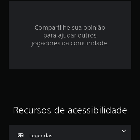
e
3
Compartilhe sua opinião
.
para ajudar outros
9
jogadores da comunidade.
e
s
t
r
e
Recursos de acessibilidade
l
a
s
Legendas