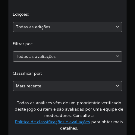
l
a
Edições:
s
Todas as edições
,
Filtrar por:
a
Todas as avaliações
c
l
Classificar por:
a
Mais recente
s
Todas as análises vêm de um proprietário verificado
s
deste jogo ou item e são avaliadas por uma equipe de
i
moderadores. Consulte a
Política de classificações e avaliações
para obter mais
f
detalhes.