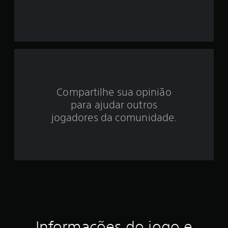
o
i
d
e
1
Compartilhe sua opinião
.
para ajudar outros
7
jogadores da comunidade.
1
e
s
t
r
Informações do jogo e