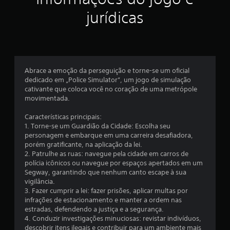
e
jurídicas
l
a
s
Abrace a emoção da perseguição e torne-se um oficial
e
dedicado em „Police Simulator”, um jogo de simulação
cativante que coloca você no coração de uma metrópole
m
movimentada.
u
Características principais:
1. Torne-se um Guardião da Cidade: Escolha seu
m
personagem e embarque em uma carreira desafiadora,
porém gratificante, na aplicação da lei.
t
2. Patrulhe as ruas: navegue pela cidade em carros de
polícia icônicos ou navegue por espaços apertados em um
o
Segway, garantindo que nenhum canto escape à sua
vigilância.
t
3. Fazer cumprir a lei: fazer prisões, aplicar multas por
infrações de estacionamento e manter a ordem nas
a
estradas, defendendo a justiça e a segurança.
4. Conduzir investigações minuciosas: revistar indivíduos,
descobrir itens ilegais e contribuir para um ambiente mais