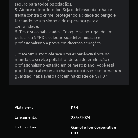
l
seguro para todos os cidadãos.
d
5. Abrace o Herói Interior: Seja o defensor da linha de
frente contra o crime, protegendo a cidade do perigo e
e
tornando-se um símbolo de esperança para a
comunidade.
6
6. Teste suas habilidades: Coloque-se no lugar de um
policial da NYPD e coloque sua determinação e
profissionalismo à prova em diversas situações.
8
„Police Simulator” oferece uma experiência única no
8
mundo do serviço policial, onde sua determinação e
profissionalismo estarão em primeiro plano. Você está
c
pronto para atender ao chamado do dever e se tornar um
guardião inabalável da ordem na cidade de NYPD?
l
a
s
Plataforma:
PS4
s
Lançamento:
23/5/2024
i
Distribuidora:
GameToTop Corporation
LTD
f