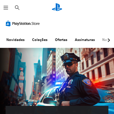
P
e
s
q
u
i
s
a
r
Novidades
Coleções
Ofertas
Assinaturas
Naveg