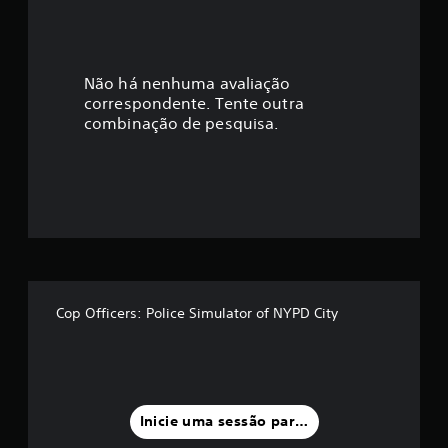
i
c
a
Não há nenhuma avaliação
correspondente. Tente outra
ç
combinação de pesquisa.
ã
o
m
é
d
Cop Officers: Police Simulator of NYPD City
i
a
f
Inicie uma sessão para classificar