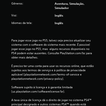
Gêneros:
Aventura, Simulação,
i
Simulador
c
Voz:
Inglês
Idiomas da tela:
Inglês
a
ç
Para jogar esse jogo no PS5, talvez seja preciso atualizar seu 
õ
sistema com o software do sistema mais recente. É possível 
jogar esse jogo no PS5, mas  alguns recursos disponíveis no 
e
PS4 podem estar ausentes. Consulte PlayStation.com/bc para 
obter mais detalhes.
s
É preciso ter uma conta para usar os recursos online, que estão 
sujeitos aos termos de serviço e à política de privacidade 
aplicável (playstationnetwork.com/terms-of-service e 
playstationnetwork.com/privacy-policy).
Software sujeito à licença e à garantia limitada 
(us.playstation.com/softwarelicense/br).
A taxa única de licença dá o direito de jogar no sistema PS4™ 
principal designado e outros sistemas PS4™ quando está 