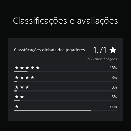
t
o
r
Classificações e avaliações
o
f
N
Y
P
D
D
1.71
Classificações globais dos jogadores
C
i
e
688 classificações
t
y
13%
5
3%
e
3%
s
6%
t
75%
r
e