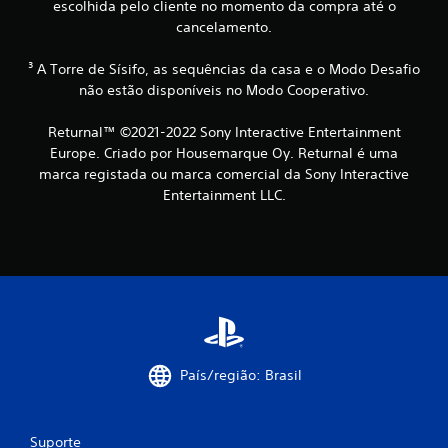
escolhida pelo cliente no momento da compra até o
v
cancelamento.
e
g
a
³ A Torre de Sísifo, as sequências da casa e o Modo Desafio
r
não estão disponíveis no Modo Cooperativo.
p
e
Returnal™ ©2021-2022 Sony Interactive Entertainment
l
Europe. Criado por Housemarque Oy. Returnal é uma
o
marca registada ou marca comercial da Sony Interactive
s
m
Entertainment LLC.
e
n
u
s
s
e
m
m
a
n
País/região: Brasil
t
e
r
Suporte
o