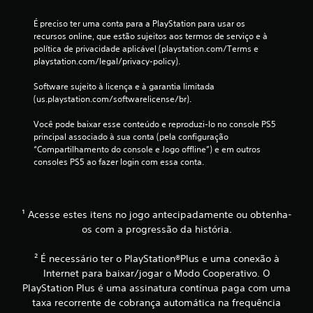
d
É preciso ter uma conta para a PlayStation para usar os 
o
recursos online, que estão sujeitos aos termos de serviço e à 
s
política de privacidade aplicável (playstation.com/Terms e 
V
playstation.com/legal/privacy-policy).
o
c
Software sujeito à licença e à garantia limitada 
ê
(us.playstation.com/softwarelicense/br).
p
o
Você pode baixar esse conteúdo e reproduzi-lo no console PS5 
d
principal associado à sua conta (pela configuração 
e
“Compartilhamento do console e Jogo offline”) e em outros 
j
consoles PS5 ao fazer login com essa conta.
o
g
a
r
¹ Acesse estes itens no jogo antecipadamente ou obtenha-
o
os com a progressão da história.
j
o
² É necessário ter o PlayStation®Plus e uma conexão à
g
o
Internet para baixar/jogar o Modo Cooperativo. O
e
PlayStation Plus é uma assinatura contínua paga com uma
n
taxa recorrente de cobrança automática na frequência
a