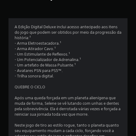
a
a
r
d
a
a
d
c
a
A Edição Digital Deluxe inclui acesso antecipado aos itens
o
r
do jogo que podem ser obtidos por meio da progressão da
n
m
história:¹
t
a
- Arma Eletroestacadora.¹
r
i
- Arma Atirador Cavo.¹
o
s
- Um Estimulante de Reflexos.¹
l
c
- Um Potencializador de Adrenalina.¹
e
o
- Um artefato de Massa Pulsante.¹
a
n
- Avatares PSN para PS5™.
n
f
- Trilha sonora digital.
a
o
l
r
QUEBRE O CICLO
ó
t
g
o
Após uma queda forçada em um planeta alienígena que
i
v
muda de forma, Selene se vê lutando com unhas e dentes
c
i
pela sobrevivência. Ela é derrotada várias vezes e forçada a
o
s
reiniciar sua jornada toda vez que morre.
u
u
s
a
Neste jogo de tiro ao estilo rogue, tanto o planeta quanto
a
l
seu equipamento mudam a cada ciclo, forçando você a
d
.