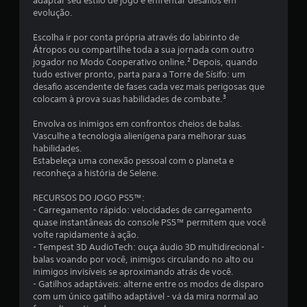
adaptar seu estilo de jogo e enfrentar desafios em
o
evolução.
n
o
Escolha ir por conta própria através do labirinto de
j
Átropos ou compartilhe toda a sua jornada com outro
o
jogador no Modo Cooperativo online.² Depois, quando
g
tudo estiver pronto, parta para a Torre de Sísifo: um
o
desafio ascendente de fases cada vez mais perigosas que
.
colocam à prova suas habilidades de combate.³
P
Envolva os inimigos em confrontos cheios de balas.
o
Vasculhe a tecnologia alienígena para melhorar suas
d
habilidades.
e
Estabeleça uma conexão pessoal com o planeta e
reconheça a história de Selene.
s
e
RECURSOS DO JOGO PS5™:
r
- Carregamento rápido: velocidades de carregamento
j
quase instantâneas do console PS5™ permitem que você
o
volte rapidamente à ação.
g
- Tempest 3D AudioTech: ouça áudio 3D multidirecional -
a
balas voando por você, inimigos circulando no alto ou
d
inimigos invisíveis se aproximando atrás de você.
o
- Gatilhos adaptáveis: alterne entre os modos de disparo
com um único gatilho adaptável - vá da mira normal ao
s