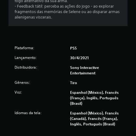
fogo alternativo da sua arma.
e
- Feedback tátil: perceba as ações do jogo - ao explorar
m
fragmentos das memórias de Selene ou ao disparar armas
m
alienígenas viscerais.
a
n
t
e
r
Plataforma:
PS5
b
o
Lançamento:
30/4/2021
t
Distribuidora:
Sony Interactive
õ
Entertainment
e
s
Gêneros:
Tiro
p
Voz:
Espanhol (México), Francês
r
(França), Inglês, Português
e
(Brasil)
s
s
Idiomas da tela:
Espanhol (México), Francês
i
(Canadá), Francês (França),
o
Inglês, Português (Brasil)
n
a