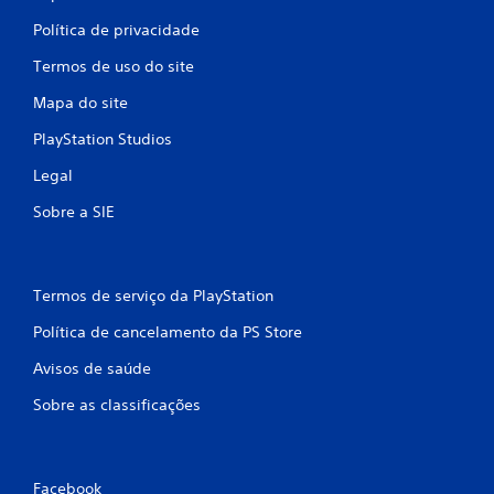
s
Política de privacidade
b
o
Termos de uso do site
t
õ
Mapa do site
e
s
PlayStation Studios
p
Legal
r
e
Sobre a SIE
s
s
i
o
n
Termos de serviço da PlayStation
a
Política de cancelamento da PS Store
d
o
Avisos de saúde
s
.
Sobre as classificações
P
o
Facebook
d