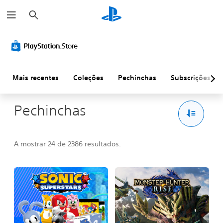
P
e
s
q
u
i
s
a
r
Mais recentes
Coleções
Pechinchas
Subscrições
Pechinchas
A mostrar 24 de 2386 resultados.