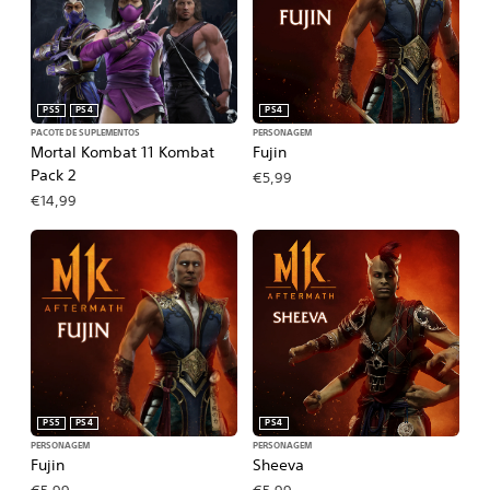
PS5
PS4
PS4
PACOTE DE SUPLEMENTOS
PERSONAGEM
Mortal Kombat 11 Kombat
Fujin
Pack 2
€5,99
€14,99
PS5
PS4
PS4
PERSONAGEM
PERSONAGEM
Fujin
Sheeva