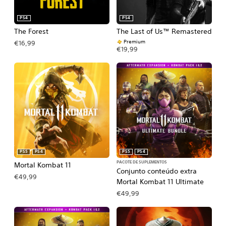
PS4
PS4
The Forest
The Last of Us™ Remastered
Premium
€16,99
€19,99
PS5
PS4
PS5
PS4
PACOTE DE SUPLEMENTOS
Mortal Kombat 11
Conjunto conteúdo extra
€49,99
Mortal Kombat 11 Ultimate
€49,99