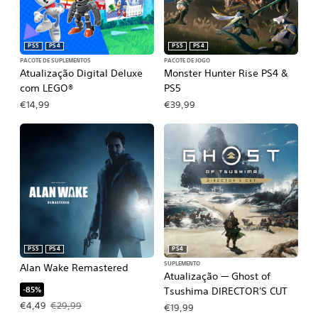
PS5
PS4
PS5
PS4
PACOTE DE SUPLEMENTOS
PACOTE DE JOGO
Atualização Digital Deluxe
Monster Hunter Rise PS4 &
com LEGO®
PS5
€14,99
€39,99
PS5
PS4
PS4
SUPLEMENTO
Alan Wake Remastered
Atualização — Ghost of
-85%
Tsushima DIRECTOR'S CUT
Preço da oferta: €4,49. Preço original: €29,99.
€4,49
€29,99
€19,99