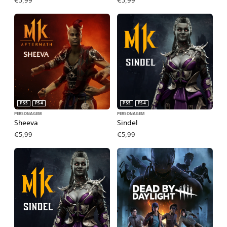
€5,99
€5,99
PS5
PS4
PS5
PS4
PERSONAGEM
PERSONAGEM
Sheeva
Sindel
€5,99
€5,99