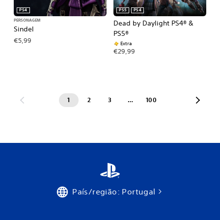
PS4
PS5
PS4
PERSONAGEM
Dead by Daylight PS4® &
Sindel
PS5®
€5,99
Extra
€29,99
1
2
3
…
100
País/região: Portugal