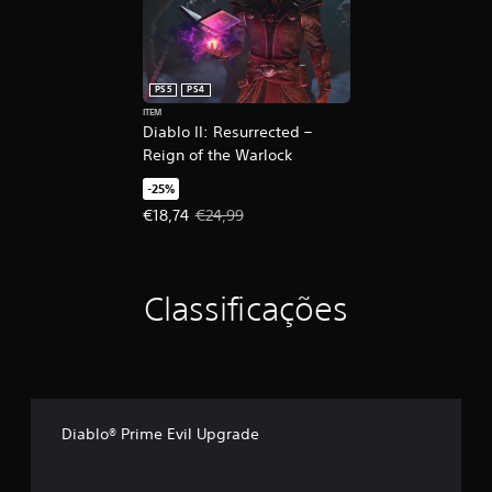
PS5
PS4
ITEM
Diablo II: Resurrected –
Reign of the Warlock
-25%
Preço da oferta: €18,74. Preço original: €24,99.
€18,74
€24,99
Classificações
Diablo® Prime Evil Upgrade