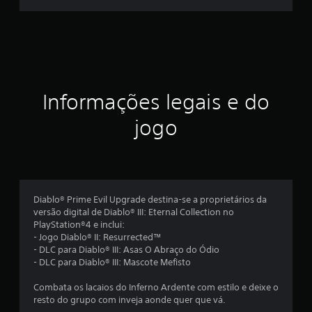
i
c
a
ç
Informações legais e do
ã
jogo
o
m
é
Diablo® Prime Evil Upgrade destina-se a proprietários da
versão digital de Diablo® III: Eternal Collection no
d
PlayStation®4 e inclui:
- Jogo Diablo® II: Resurrected™
i
- DLC para Diablo® III: Asas O Abraço do Ódio
- DLC para Diablo® III: Mascote Mefisto
a
Combata os lacaios do Inferno Ardente com estilo e deixe o
d
resto do grupo com inveja aonde quer que vá.