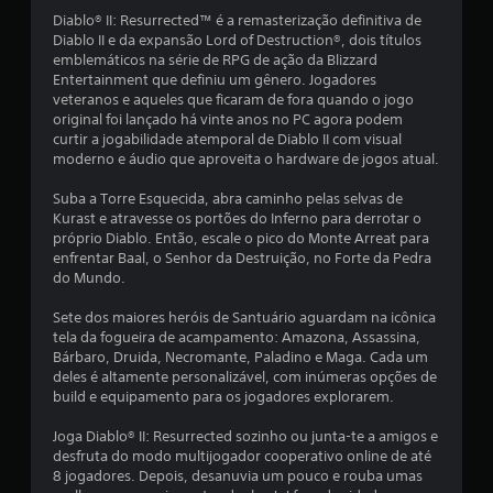
e
Diablo® II: Resurrected™ é a remasterização definitiva de
Diablo II e da expansão Lord of Destruction®, dois títulos
3
emblemáticos na série de RPG de ação da Blizzard
Entertainment que definiu um gênero. Jogadores
.
veteranos e aqueles que ficaram de fora quando o jogo
original foi lançado há vinte anos no PC agora podem
7
curtir a jogabilidade atemporal de Diablo II com visual
moderno e áudio que aproveita o hardware de jogos atual.
5
Suba a Torre Esquecida, abra caminho pelas selvas de
Kurast e atravesse os portões do Inferno para derrotar o
e
próprio Diablo. Então, escale o pico do Monte Arreat para
enfrentar Baal, o Senhor da Destruição, no Forte da Pedra
s
do Mundo.
t
Sete dos maiores heróis de Santuário aguardam na icônica
tela da fogueira de acampamento: Amazona, Assassina,
r
Bárbaro, Druida, Necromante, Paladino e Maga. Cada um
deles é altamente personalizável, com inúmeras opções de
e
build e equipamento para os jogadores explorarem.
l
Joga Diablo® II: Resurrected sozinho ou junta-te a amigos e
desfruta do modo multijogador cooperativo online de até
a
8 jogadores. Depois, desanuvia um pouco e rouba umas