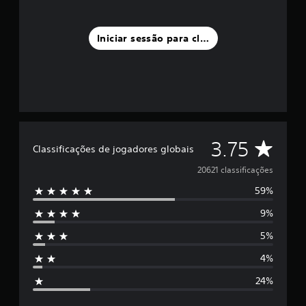
Iniciar sessão para classificar
C
3.75
Classificações de jogadores globais
l
20621 classificações
59%
a
9%
s
5%
s
4%
i
24%
f