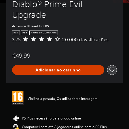
Diablo® Prime Evil 
Upgrade
Activision Blizzard Int'l BV
PS4
PS5
PRIME EVIL UPGRADE
3.75
20 000 classificações
C
l
a
€49,99
s
s
i
Adicionar ao carrinho
f
i
c
a
ç
ã
Violência pesada, Os utilizadores interagem
o
m
é
d
PS Plus necessário para o jogo online
i
Compatível com até 8 jogadores online com o PS Plus
a