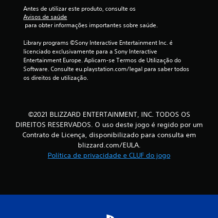
a
Antes de utilizar este produto, consulte os 
Avisos de saúde
s
 para obter informações importantes sobre saúde.
e
Library programs ©Sony Interactive Entertainment Inc. é 
licenciado exclusivamente para a Sony Interactive 
e
Entertainment Europe. Aplicam-se Termos de Utilização do 
Software. Consulte eu.playstation.com/legal para saber todos 
m
os direitos de utilização.
2
0
©2021 BLIZZARD ENTERTAINMENT, INC. TODOS OS
DIREITOS RESERVADOS. O uso deste jogo é regido por um
6
Contrato de Licença, disponibilizado para consulta em
blizzard.com/EULA.
2
Política de privacidade e CLUF do jogo
1
c
l