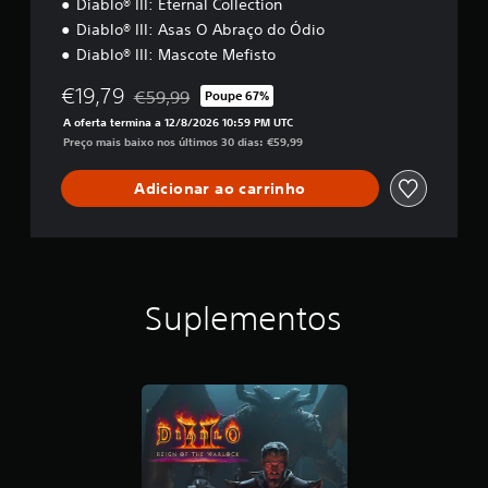
n
Diablo® III: Eternal Collection
Diablo® III: Asas O Abraço do Ódio
Diablo® III: Mascote Mefisto
€19,79
€59,99
Poupe 67%
Com desconto em relação ao preço original de €
A oferta termina a 12/8/2026 10:59 PM UTC
Preço mais baixo nos últimos 30 dias: €59,99
Adicionar ao carrinho
Suplementos