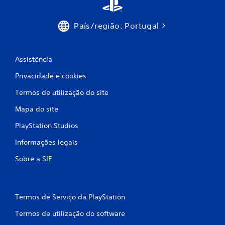
a
s
País/região: Portugal
s
i
Assistência
f
Privacidade e cookies
i
Termos de utilização do site
Mapa do site
c
PlayStation Studios
a
Informações legais
ç
Sobre a SIE
õ
e
Termos de Serviço da PlayStation
s
Termos de utilização do software