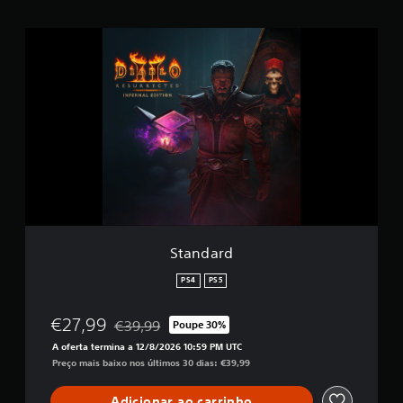
d
e
S
c
t
i
a
n
n
c
d
o
a
)
r
c
d
o
m
b
a
s
e
Standard
e
m
PS4
PS5
2
0
0
€27,99
€39,99
Poupe 30%
Com desconto em relação ao preço original de €
0
A oferta termina a 12/8/2026 10:59 PM UTC
0
Preço mais baixo nos últimos 30 dias: €39,99
c
l
Adicionar ao carrinho
a