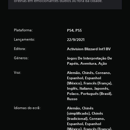
orelhas em emocionantes duelos JxJ fora da cidade.
s
(
d
Plataforma:
PS4, PS5
e
Lançamento:
22/9/2021
u
Editora:
Activision Blizzard Int'l BV
m
Géneros:
Jogos De Interpretação De
Papéis, Aventura, Ação
m
Voz:
Alemão, Chinês, Coreano,
Espanhol, Espanhol
á
(México), Francês (França),
Inglês, Italiano, Japonês,
x
Polaco, Português (Brasil),
Russo
i
Idiomas do ecrã:
Alemão, Chinês
m
(simplificado), Chinês
(tradicional), Coreano,
o
Espanhol, Espanhol
(México), Francês (França),