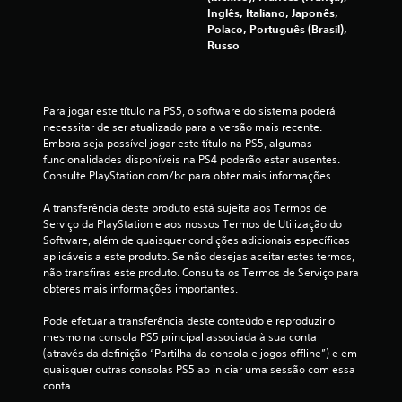
d
Inglês, Italiano, Japonês,
Polaco, Português (Brasil),
e
Russo
c
i
Para jogar este título na PS5, o software do sistema poderá 
necessitar de ser atualizado para a versão mais recente. 
n
Embora seja possível jogar este título na PS5, algumas 
funcionalidades disponíveis na PS4 poderão estar ausentes. 
c
Consulte PlayStation.com/bc para obter mais informações.
o
A transferência deste produto está sujeita aos Termos de 
Serviço da PlayStation e aos nossos Termos de Utilização do 
)
Software, além de quaisquer condições adicionais específicas 
aplicáveis a este produto. Se não desejas aceitar estes termos, 
c
não transfiras este produto. Consulta os Termos de Serviço para 
obteres mais informações importantes.
o
Pode efetuar a transferência deste conteúdo e reproduzir o 
mesmo na consola PS5 principal associada à sua conta 
m
(através da definição “Partilha da consola e jogos offline”) e em 
quaisquer outras consolas PS5 ao iniciar uma sessão com essa 
b
conta.