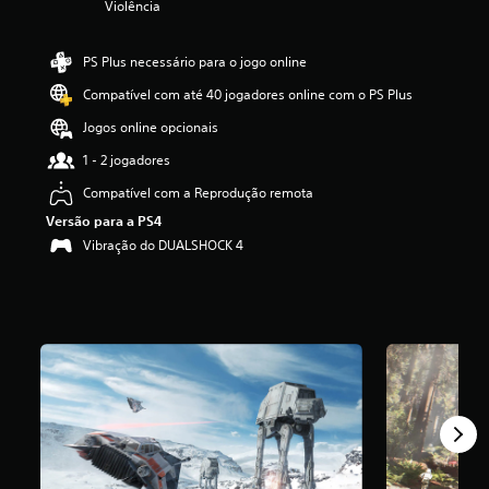
Violência
i
a
d
PS Plus necessário para o jogo online
e
Compatível com até 40 jogadores online com o PS Plus
4
.
Jogos online opcionais
4
5
1 - 2 jogadores
e
Compatível com a Reprodução remota
s
t
Versão para a PS4
r
Vibração do DUALSHOCK 4
e
l
a
s
(
d
e
u
m
m
á
x
i