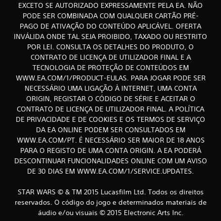
1
EXCETO SE AUTORIZADO EXPRESSAMENTE PELA EA. NÃO
7
PODE SER COMBINADA COM QUALQUER CARTÃO PRÉ-
PAGO DE ATIVAÇÃO DO CONTEÚDO APLICÁVEL. OFERTA
0
INVÁLIDA ONDE TAL SEJA PROIBIDO, TAXADO OU RESTRITO
POR LEI. CONSULTA OS DETALHES DO PRODUTO, O
5
CONTRATO DE LICENÇA DE UTILIZADOR FINAL E A
TECNOLOGIA DE PROTEÇÃO DE CONTEÚDOS EM
6
WWW.EA.COM/1/PRODUCT-EULAS. PARA JOGAR PODE SER
8
NECESSÁRIO UMA LIGAÇÃO À INTERNET, UMA CONTA
ORIGIN, REGISTAR O CÓDIGO DE SÉRIE E ACEITAR O
c
CONTRATO DE LICENÇA DE UTILIZADOR FINAL. A POLÍTICA
DE PRIVACIDADE E DE COOKIES E OS TERMOS DE SERVIÇO
l
DA EA ONLINE PODEM SER CONSULTADOS EM
WWW.EA.COM/PT. É NECESSÁRIO SER MAIOR DE 18 ANOS
a
PARA O REGISTO DE UMA CONTA ORIGIN. A EA PODERÁ
DESCONTINUAR FUNCIONALIDADES ONLINE COM UM AVISO
s
DE 30 DIAS EM WWW.EA.COM/1/SERVICE.UPDATES.
s
STAR WARS © & TM 2015 Lucasfilm Ltd. Todos os direitos
i
reservados. O código do jogo e determinados materiais de
áudio e/ou visuais © 2015 Electronic Arts Inc.
f