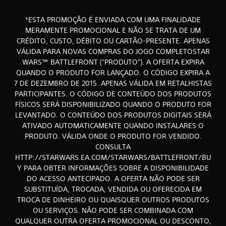
c
o
*ESTA PROMOÇÃO É ENVIADA COM UMA FINALIDADE
MERAMENTE PROMOCIONAL E NÃO SE TRATA DE UM
)
CRÉDITO, CUSTO, DÉBITO OU CARTÃO-PRESENTE. APENAS
VÁLIDA PARA NOVAS COMPRAS DO JOGO COMPLETOSTAR
c
WARS™ BATTLEFRONT ("PRODUTO"). A OFERTA EXPIRA
QUANDO O PRODUTO FOR LANÇADO. O CÓDIGO EXPIRA A
o
7 DE DEZEMBRO DE 2015. APENAS VÁLIDA EM RETALHISTAS
m
PARTICIPANTES. O CÓDIGO DE CONTEÚDO DOS PRODUTOS
FÍSICOS SERÁ DISPONIBILIZADO QUANDO O PRODUTO FOR
b
LEVANTADO. O CONTEÚDO DOS PRODUTOS DIGITAIS SERÁ
ATIVADO AUTOMATICAMENTE QUANDO INSTALARES O
a
PRODUTO. VÁLIDA ONDE O PRODUTO FOR VENDIDO.
CONSULTA
s
HTTP://STARWARS.EA.COM/STARWARS/BATTLEFRONT/BU
e
Y PARA OBTER INFORMAÇÕES SOBRE A DISPONIBILIDADE
DO ACESSO ANTECIPADO. A OFERTA NÃO PODE SER
e
SUBSTITUÍDA, TROCADA, VENDIDA OU OFERECIDA EM
TROCA DE DINHEIRO OU QUAISQUER OUTROS PRODUTOS
m
OU SERVIÇOS. NÃO PODE SER COMBINADA COM
QUALQUER OUTRA OFERTA PROMOCIONAL OU DESCONTO,