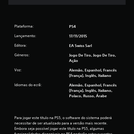
e
s
t
Plataforma:
PS4
r
Lançamento:
17/11/2015
Editora:
EA Swiss Sarl
e
Géneros:
Jogo De Tiro, Jogo De Tiro,
l
Ação
a
Voz:
Alemão, Espanhol, Francês
(França), Inglês, Italiano
s
Idiomas do ecrã:
Alemão, Espanhol, Francês
(
(França), Inglês, Italiano,
Polaco, Russo, Árabe
d
e
Para jogar este título na PS5, o software do sistema poderá 
necessitar de ser atualizado para a versão mais recente. 
u
Embora seja possível jogar este título na PS5, algumas 
funcionalidades disponíveis na PS4 poderão estar ausentes. 