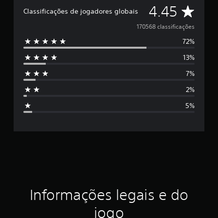
C
4.45
Classificações de jogadores globais
l
170568 classificações
72%
a
13%
s
7%
s
2%
i
5%
f
i
c
a
ç
Informações legais e do
ã
jogo