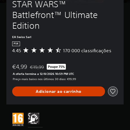
STAR WARS™ 
Battlefront™ Ultimate 
Edition
EA Swiss Sarl
PS4
4.45
170 000 classificações
C
l
a
€4,99
s
€19,99
Poupe 75%
Com desconto em relação ao preço original de €19,
s
A oferta termina a 12/8/2026 10:59 PM UTC
i
Preço mais baixo nos últimos 30 dias: €19,99
f
i
Adicionar ao carrinho
c
a
ç
ã
o
m
é
d