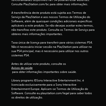
m
Consulte PlayStation.com/bc para obter mais informações.
m
A transferência deste produto está sujeita aos Termos de 
Serviço da PlayStation e aos nossos Termos de Utilização do 
á
Software, além de quaisquer condições adicionais específicas 
aplicáveis a este produto. Se não desejas aceitar estes termos, 
x
não transfiras este produto. Consulta os Termos de Serviço para 
obteres mais informações importantes.
i
Taxa única de licença para transferir para vários sistemas PS4. 
m
Não é necessário iniciar sessão na PlayStation para utilizar na 
sua PS4 principal, mas é necessário para utilizar nos outros 
o
sistemas PS4.
d
Antes de utilizar este produto, consulte os 
Avisos de saúde
e
 para obter informações importantes sobre saúde.
c
Library programs ©Sony Interactive Entertainment Inc. é 
licenciado exclusivamente para a Sony Interactive 
i
Entertainment Europe. Aplicam-se Termos de Utilização do 
Software. Consulte eu.playstation.com/legal para saber todos 
n
os direitos de utilização.