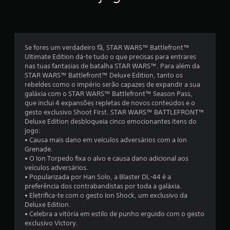
o
m
é
Se fores um verdadeiro fã, STAR WARS™ Battlefront™
Ultimate Edition dá-te tudo o que precisas para entrares
d
nas tuas fantasias de batalha STAR WARS™. Para além da
STAR WARS™ Battlefront™ Deluxe Edition, tanto os
i
rebeldes como o império serão capazes de expandir a sua
galáxia com o STAR WARS™ Battlefront™ Season Pass,
a
que inclui 4 expansões repletas de novos conteúdos e o
gesto exclusivo Shoot First. STAR WARS™ BATTLEFRONT™
d
Deluxe Edition desbloqueia cinco emocionantes itens do
jogo:
e
• Causa mais dano em veículos adversários com a Ion
Grenade.
4
• O Ion Torpedo fixa o alvo e causa dano adicional aos
veículos adversários.
.
• Popularizada por Han Solo, a Blaster DL-44 é a
preferência dos contrabandistas por toda a galáxia.
4
• Eletrifica-te com o gesto Ion Shock, um exclusivo da
Deluxe Edition.
5
• Celebra a vitória em estilo de punho erguido com o gesto
exclusivo Victory.