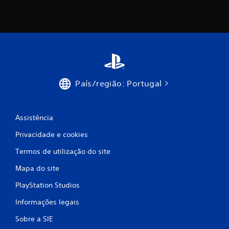
i
c
a
ç
País/região: Portugal
õ
e
Assistência
s
Privacidade e cookies
Termos de utilização do site
Mapa do site
PlayStation Studios
Informações legais
Sobre a SIE