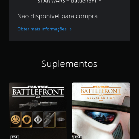
STAR WARS™ Battlefront™
e
f
r
Não disponível para compra
o
n
Obter mais informações
t
™
Suplementos
PS4
PS4