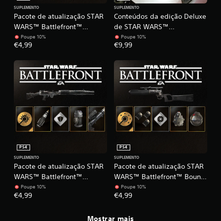
SUPLEMENTO
SUPLEMENTO
Pacote de atualização STAR
Conteúdos da edição Deluxe
WARS™ Battlefront™
de STAR WARS™
Sharpshooter
Battlefront™
Poupe 10%
Poupe 10%
€4,99
€9,99
PS4
PS4
SUPLEMENTO
SUPLEMENTO
Pacote de atualização STAR
Pacote de atualização STAR
WARS™ Battlefront™
WARS™ Battlefront™ Bounty
Bodyguard
Hunter
Poupe 10%
Poupe 10%
€4,99
€4,99
Mostrar mais