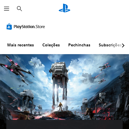
P
e
s
q
u
i
s
a
r
Mais recentes
Coleções
Pechinchas
Subscrições