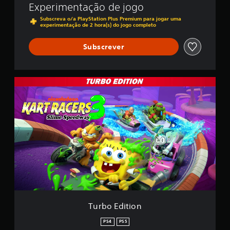
f
Experimentação de jogo
i
Subscreva o/a PlayStation Plus Premium para jogar uma
c
experimentação de 2 hora(s) do jogo completo
a
ç
Subscrever
õ
e
s
T
u
r
b
o
E
d
i
t
i
o
n
Turbo Edition
PS4
PS5