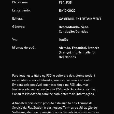
Plataforma:
PS4, PS5
e
Lançamento:
13/10/2022
u
Editora:
GAMEMILL ENTERTAINMENT
m
Géneros:
Descontraído, Ação,
Condução/corridas
m
Voz:
Inglês
á
Idiomas do ecrã:
Alemão, Espanhol, Francês
(França), Inglês, Italiano,
x
Neerlandês
i
m
Para jogar este título na PS5, o software do sistema poderá 
necessitar de ser atualizado para a versão mais recente. 
o
Embora seja possível jogar este título na PS5, algumas 
funcionalidades disponíveis na PS4 poderão estar ausentes. 
d
Consulte PlayStation.com/bc para obter mais informações.
e
A transferência deste produto está sujeita aos Termos de 
Serviço da PlayStation e aos nossos Termos de Utilização do 
c
Software, além de quaisquer condições adicionais específicas 