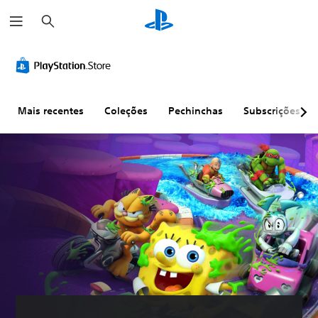
P
e
s
q
u
i
s
a
r
Mais recentes
Coleções
Pechinchas
Subscrições