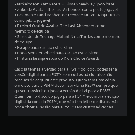
3
• Nickelodeon Kart Racers 3: Slime Speedway (jogo base)
.
• Zuko de Avatar: The Last Airbender como piloto jogável
• Eastman e Laird Raphael de Teenage Mutant Ninja Turtles
9
como piloto jogável
• Firelord Ozai de Avatar: The Last Airbender como
e
membro de equipa
• Shredder de Teenage Mutant Ninja Turtles como membro
de equipa
s
• Escape para kart ao estilo Slime
• Roda Monster Wheel para kart ao estilo Slime
t
• Pinturas laranja e roxa do Kid's Choice Awards
r
Caso já tenhas a versão para a PS4™ do jogo, podes ter a
versão digital para a PS5™ sem custos adicionais e não
e
precisas de adquirir este produto. Quem tem uma cópia
em disco para a PS4™ deve inseri-la na PS5™ sempre que
l
quiser transferir ou jogar a versão digital para a PS5™.
Quem tem o disco do jogo para a PS4™ e compra a edição
a
digital da consola PS5™, que não tem leitor de discos, não
pode obter a versão para a PS5™ sem custos adicionais.
s
(
d