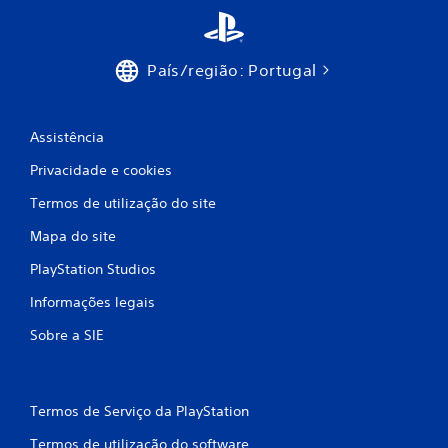
i
c
País/região: Portugal
a
ç
Assistência
õ
Privacidade e cookies
e
Termos de utilização do site
s
Mapa do site
PlayStation Studios
Informações legais
Sobre a SIE
Termos de Serviço da PlayStation
Termos de utilização do software