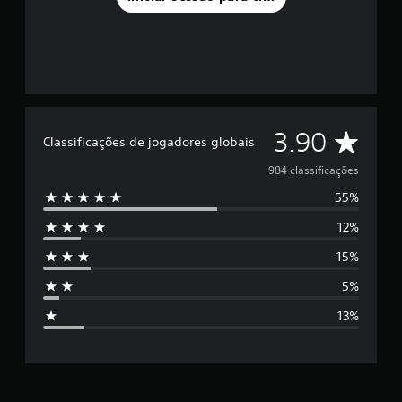
C
3.90
Classificações de jogadores globais
l
984 classificações
55%
a
12%
s
15%
s
5%
i
13%
f
i