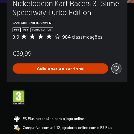
Nickelodeon Kart Racers 3: Slime 
Speedway Turbo Edition
GAMEMILL ENTERTAINMENT
PS4
PS5
TURBO EDITION
3.9
984 classificações
C
l
a
€59,99
s
s
i
Adicionar ao carrinho
f
i
c
a
ç
ã
o
m
é
d
PS Plus necessário para o jogo online
i
Compatível com até 12 jogadores online com o PS Plus
a
d