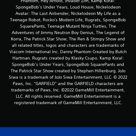
Phantom, Hey Arnold, Invader Zim, Kamp Koral:
e
SpongeBob’s Under Years, Loud House, Nickelodeon
Avatar: The Last Airbender, Nickelodeon My Life as a
m
Teenage Robot, Rocko's Modern Life, Rugrats, SpongeBob
SquarePants, Teenage Mutant Ninja Turtles, The
9
Adventures of Jimmy Neutron Boy Genius, The Legend of
Korra, The Patrick Star Show, The Ren & Stimpy Show and
8
all related titles, logos and characters are trademarks of
4
Viacom International Inc. Danny Phantom Created by Butch
Hartman. Rugrats created by Klasky Csupo. Kamp Koral:
c
SpongeBob’s Under Years, SpongeBob SquarePants and
The Patrick Star Show created by Stephen Hillenburg. JoJo
l
Siwa is a trademark of JoJo Siwa Entertainment, LLC. © 2022
Paws, Inc. “GARFIELD” and the GARFIELD characters are
a
trademarks of Paws, Inc. ©2022 GameMill Entertainment,
s
LLC. All rights reserved. GameMill Entertainment is a
registered trademark of GameMill Entertainment, LLC.
s
i
f