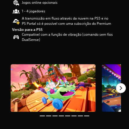
Jogos online opcionais
e
3
1 - 4 jogadores
.
A transmissão em fluxo através da nuvem na PS5 e no
9
PS Portal só é possível com uma subscrição do Premium
e
Versão para a PS5
s
Compatível com a função de vibração (comando sem fios
t
DualSense)
r
e
l
a
s
(
d
e
u
m
m
á
x
i
m
o
d