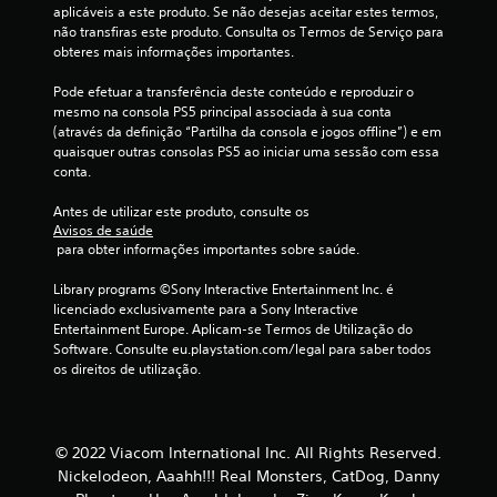
aplicáveis a este produto. Se não desejas aceitar estes termos, 
i
não transfiras este produto. Consulta os Termos de Serviço para 
obteres mais informações importantes.
n
Pode efetuar a transferência deste conteúdo e reproduzir o 
c
mesmo na consola PS5 principal associada à sua conta 
(através da definição “Partilha da consola e jogos offline”) e em 
o
quaisquer outras consolas PS5 ao iniciar uma sessão com essa 
conta.
)
Antes de utilizar este produto, consulte os 
c
Avisos de saúde
 para obter informações importantes sobre saúde.
o
Library programs ©Sony Interactive Entertainment Inc. é 
licenciado exclusivamente para a Sony Interactive 
m
Entertainment Europe. Aplicam-se Termos de Utilização do 
Software. Consulte eu.playstation.com/legal para saber todos 
b
os direitos de utilização.
a
s
© 2022 Viacom International Inc. All Rights Reserved.
e
Nickelodeon, Aaahh!!! Real Monsters, CatDog, Danny