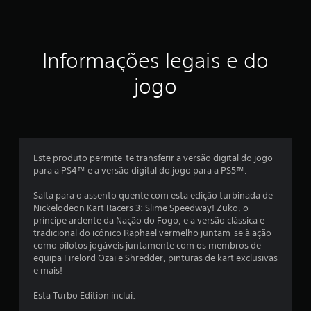
c
a
ç
Informações legais e do
ã
jogo
o
m
é
Este produto permite-te transferir a versão digital do jogo
para a PS4™ e a versão digital do jogo para a PS5™.
d
Salta para o assento quente com esta edição turbinada de
i
Nickelodeon Kart Racers 3: Slime Speedway! Zuko, o
príncipe ardente da Nação do Fogo, e a versão clássica e
a
tradicional do icónico Raphael vermelho juntam-se à ação
como pilotos jogáveis juntamente com os membros de
d
equipa Firelord Ozai e Shredder, pinturas de kart exclusivas
e mais!
e
Esta Turbo Edition inclui: