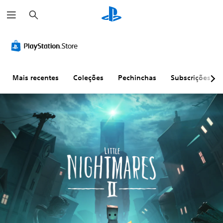
P
e
s
q
u
i
s
a
r
Mais recentes
Coleções
Pechinchas
Subscrições