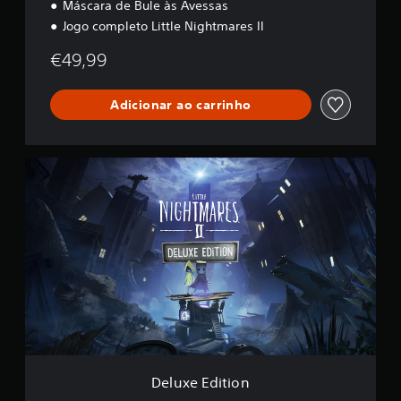
d
Máscara de Bule às Avessas
l
Jogo completo Little Nightmares II
e
P
€49,99
S
4
&
Adicionar ao carrinho
P
S
5
D
e
l
u
x
e
E
d
i
t
i
o
n
Deluxe Edition