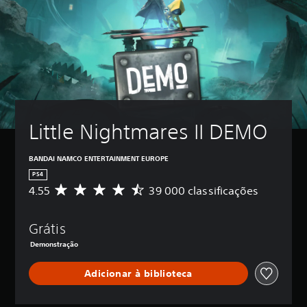
Little Nightmares II DEMO
BANDAI NAMCO ENTERTAINMENT EUROPE
PS4
4.55
39 000 classificações
C
l
a
Grátis
s
s
Demonstração
i
f
Adicionar à biblioteca
i
c
a