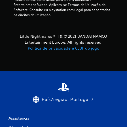
Entertainment Europe. Aplicam-se Termos de Utilização do 
m
Software. Consulte eu.playstation.com/legal para saber todos 
os direitos de utilização.
o
d
Little Nightmares ® II & © 2021 BANDAI NAMCO
e
Entertainment Europe. All rights reserved.
c
Política de privacidade e CLUF do jogo
i
n
c
o
País/região: Portugal
)
c
Assistência
o