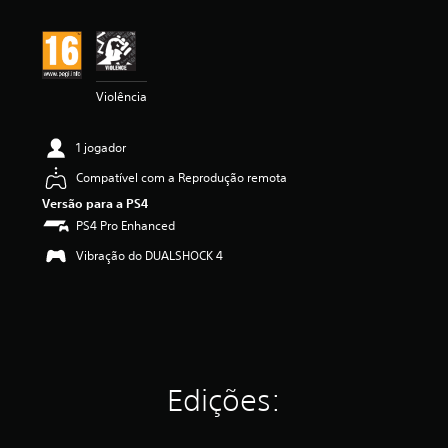
ç
ã
o
m
é
Violência
d
i
a
1 jogador
d
e
Compatível com a Reprodução remota
4
Versão para a PS4
.
PS4 Pro Enhanced
5
5
Vibração do DUALSHOCK 4
e
s
t
r
e
l
a
s
Edições:
(
d
e