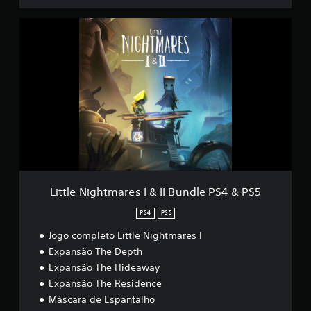
3
9
L
0
i
0
t
0
t
c
l
l
e
a
N
s
i
s
g
i
h
f
t
i
m
c
a
a
r
Little Nightmares I & II Bundle PS4 & PS5
ç
e
õ
s
PS4
PS5
e
I
Jogo completo Little Nightmares I
s
&
I
Expansão The Depth
I
Expansão The Hideaway
B
Expansão The Residence
u
n
Máscara de Espantalho