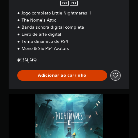
PS4
PS5
Jogo completo Little Nightmares II
The Nome’s Attic
Banda sonora digital completa
Livro de arte digital
Tema dinâmico de PS4
Mono & Six PS4 Avatars
€39,99
Adicionar ao carrinho
L
i
t
t
l
e
N
i