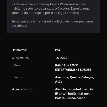
i
Nesta demo vais poder explorar a Wilderness e o seu
a
habitante sedento de sangue, o Caçador. Espreita uma
amostra do que espera por ti no jogo completo.
d
Serás capaz de enfrentar esta coleção de novos pequenos
e
pesadelos?
4
.
Plataforma:
PS4
5
Lançamento:
13/1/2021
5
Editora:
BANDAI NAMCO
e
ENTERTAINMENT EUROPE
Géneros:
Aventura, Quebra-Cabeças,
s
Ação
t
Idiomas do ecrã:
Alemão, Espanhol, Francês
(França), Inglês, Italiano,
r
Polaco, Russo, Árabe
e