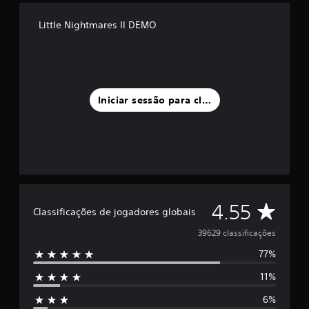
Little Nightmares II DEMO
Iniciar sessão para classificar
C
4.55
Classificações de jogadores globais
l
39629 classificações
77%
a
11%
s
6%