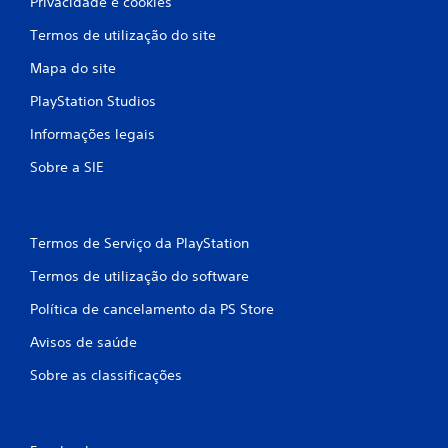
Privacidade e cookies
m
Termos de utilização do site
b
Mapa do site
a
PlayStation Studios
s
Informações legais
e
Sobre a SIE
e
m
Termos de Serviço da PlayStation
Termos de utilização do software
3
Política de cancelamento da PS Store
9
Avisos de saúde
6
Sobre as classificações
2
9