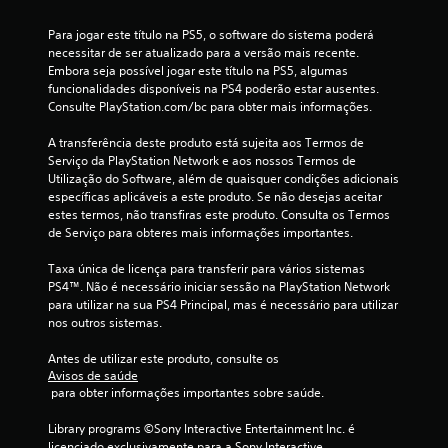
l
Para jogar este título na PS5, o software do sistema poderá 
necessitar de ser atualizado para a versão mais recente. 
a
Embora seja possível jogar este título na PS5, algumas 
funcionalidades disponíveis na PS4 poderão estar ausentes. 
s
Consulte PlayStation.com/bc para obter mais informações.
(
A transferência deste produto está sujeita aos Termos de 
Serviço da PlayStation Network e aos nossos Termos de 
d
Utilização do Software, além de quaisquer condições adicionais 
específicas aplicáveis a este produto. Se não desejas aceitar 
e
estes termos, não transfiras este produto. Consulta os Termos 
de Serviço para obteres mais informações importantes.
u
Taxa única de licença para transferir para vários sistemas 
m
PS4™. Não é necessário iniciar sessão na PlayStation Network 
para utilizar na sua PS4 Principal, mas é necessário para utilizar 
m
nos outros sistemas.
á
Antes de utilizar este produto, consulte os 
Avisos de saúde
 para obter informações importantes sobre saúde.
x
Library programs ©Sony Interactive Entertainment Inc. é 
i
licenciado exclusivamente para a Sony Interactive 