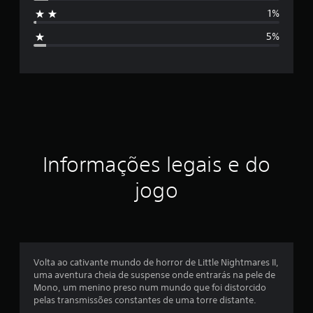
s
1%
i
5%
f
i
c
a
ç
Informações legais e do
ã
jogo
o
m
é
Volta ao cativante mundo de horror de Little Nightmares II,
uma aventura cheia de suspense onde entrarás na pele de
d
Mono, um menino preso num mundo que foi distorcido
pelas transmissões constantes de uma torre distante.