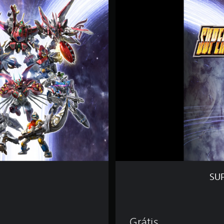
P
E
R
R
O
B
O
T
W
A
R
S
Y
D
e
m
o
SU
de €59,99
Grátis