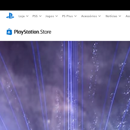
Loja
PS5
Jogos
PS Plus
Acessórios
Notícias
As