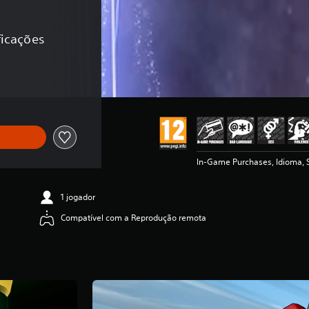
ficações
o original de €119,99
In-Game Purchases, Idioma, S
1 jogador
Compatível com a Reprodução remota