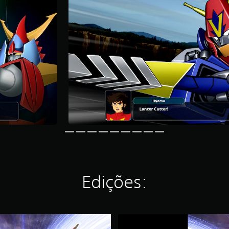
Edições:
S
U