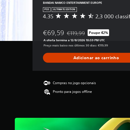
BANDAI NAMCO ENTERTAINMENT EUROPE
PS5
ULTIMATE EDITION
4.35
2,3 000 classi
C
l
a
€69,59
€119,99
Poupe 42%
s
Com desconto em relação ao preç
s
A oferta termina a 12/8/2026 10:59 PM UTC
i
Preço mais baixo nos últimos 30 dias: €119,99
f
i
Adicionar ao carrinho
c
a
ç
ã
o
Compras no jogo opcionais
m
Pronto para jogos offline
é
d
i
a
d
e
4