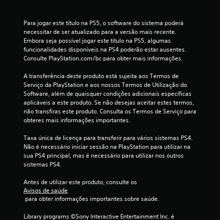
c
Para jogar este título na PS5, o software do sistema poderá 
o
necessitar de ser atualizado para a versão mais recente. 
Embora seja possível jogar este título na PS5, algumas 
)
funcionalidades disponíveis na PS4 poderão estar ausentes. 
Consulte PlayStation.com/bc para obter mais informações.
c
A transferência deste produto está sujeita aos Termos de 
o
Serviço da PlayStation e aos nossos Termos de Utilização do 
Software, além de quaisquer condições adicionais específicas 
aplicáveis a este produto. Se não desejas aceitar estes termos, 
m
não transfiras este produto. Consulta os Termos de Serviço para 
obteres mais informações importantes.
b
Taxa única de licença para transferir para vários sistemas PS4. 
a
Não é necessário iniciar sessão na PlayStation para utilizar na 
sua PS4 principal, mas é necessário para utilizar nos outros 
s
sistemas PS4.
e
Antes de utilizar este produto, consulte os 
Avisos de saúde
e
 para obter informações importantes sobre saúde.
m
Library programs ©Sony Interactive Entertainment Inc. é 