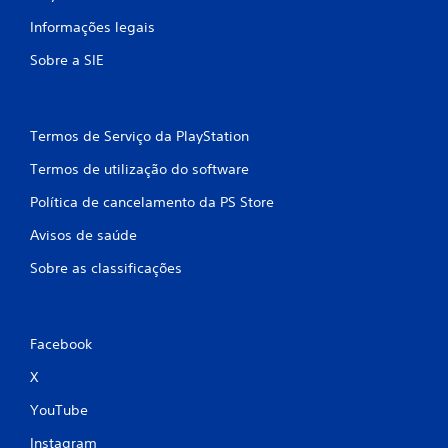
i
Informações legais
c
Sobre a SIE
a
ç
Termos de Serviço da PlayStation
õ
Termos de utilização do software
e
Política de cancelamento da PS Store
Avisos de saúde
s
Sobre as classificações
Facebook
X
YouTube
Instagram