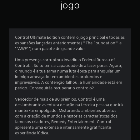
ã
jogo
o
m
é
Control Ultimate Edition contém o jogo principal e todas as
expansões lançadas anteriormente (""The Foundation"" e
d
""AWE"") num pacote de grande valor.
i
Uma presença corruptora invadiu o Federal Bureau of
Control... Só tu tens a capacidade de a fazer parar. Agora,
a
o mundo é a tua arma numa luta épica para aniquilar um
inimigo ameaçador em ambientes profundos e
d
imprevisíveis. A contenção falhou, a humanidade está em
perigo. Conseguirás recuperar o controlo?
e
Vencedor de mais de 80 prémios, Control é uma
4
deslumbrante aventura de ação na terceira pessoa que irá
manter-te empolgado. Misturando ambientes abertos
.
com a criação de mundos e histórias características dos
famosos criadores, Remedy Entertainment, Control
3
apresenta uma extensa e intensamente gratificante
experiência lúdica.