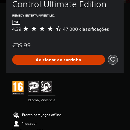
Control Ultimate Edition
REMEDY ENTERTAINMENT LTD.
PS4
4.39
47 000 classificações
C
l
a
€39,99
s
s
i
Adicionar ao carrinho
f
i
c
a
ç
ã
o
m
Idioma, Violência
é
d
i
Pronto para jogos offline
a
d
1 jogador
e