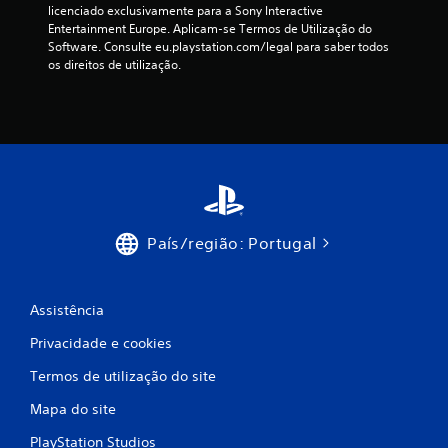
licenciado exclusivamente para a Sony Interactive 
4
Entertainment Europe. Aplicam-se Termos de Utilização do 
Software. Consulte eu.playstation.com/legal para saber todos 
7
os direitos de utilização.
2
6
6
c
País/região: Portugal
l
a
Assistência
s
Privacidade e cookies
s
Termos de utilização do site
i
Mapa do site
f
PlayStation Studios