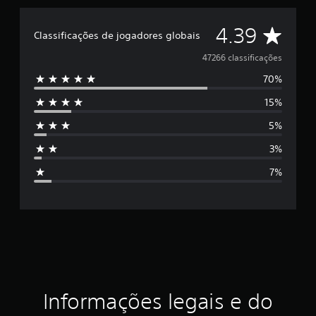
C
4.39
Classificações de jogadores globais
l
47266 classificações
70%
a
15%
s
5%
s
3%
i
7%
f
i
c
a
ç
Informações legais e do