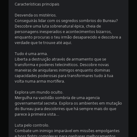
9
Características principais
e
Desvenda os mistérios.
Conseguirás lidar com os segredos sombrios do Bureau?
s
Descobre uma luta sobrenatural épica, cheia de
personagens inesperados e acontecimentos bizarros,
t
enquanto procuras o teu irmão desaparecido e descobre a
verdade que te trouxe até aqui.
r
Tudo é uma arma.
e
Liberta a destruição através de armamento que se
transforma e poderes telecinéticos. Descobre novas
l
maneiras de aniquilares inimigos enquanto dominas
capacidades poderosas para transformares tudo à tua
a
volta numa arma mortífera.
s
Explora um mundo oculto.
Mergulha na vastidão sombria de uma agencia
(
governamental secreta. Explora os ambientes em mutação
do Bureau para descobrires que há sempre mais do que
d
parece à primeira vista...
e
Luta pelo controlo.
Combate um inimigo imparável em missões empolgantes
u
e boss fights complexas para ganhares melhoramentos