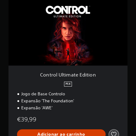
C
i
o
f
n
i
t
c
r
a
o
ç
l
õ
U
e
l
s
t
i
m
a
t
Control Ultimate Edition
e
E
PS4
d
Jogo de Base Controlo
i
t
Expansão 'The Foundation'
i
Expansão 'AWE'
o
n
€39,99
Adicionar ao carrinho