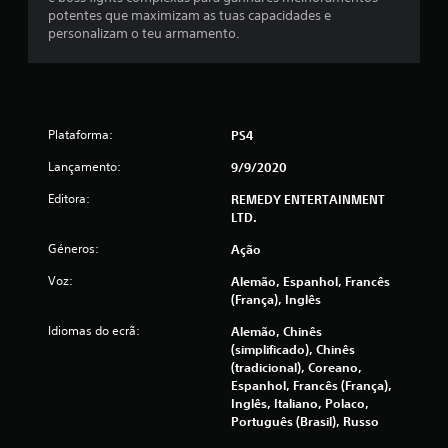
potentes que maximizam as tuas capacidades e
m
personalizam o teu armamento.
m
á
Plataforma:
PS4
x
Lançamento:
9/9/2020
i
Editora:
REMEDY ENTERTAINMENT
m
LTD.
Géneros:
Ação
o
Voz:
Alemão, Espanhol, Francês
d
(França), Inglês
e
Idiomas do ecrã:
Alemão, Chinês
(simplificado), Chinês
c
(tradicional), Coreano,
Espanhol, Francês (França),
i
Inglês, Italiano, Polaco,
Português (Brasil), Russo
n