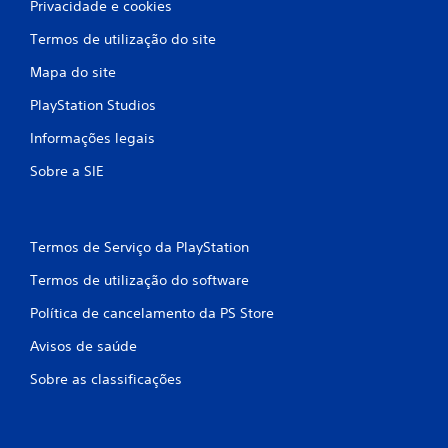
a
Privacidade e cookies
Termos de utilização do site
s
Mapa do site
s
PlayStation Studios
i
Informações legais
f
Sobre a SIE
i
c
Termos de Serviço da PlayStation
a
Termos de utilização do software
ç
Política de cancelamento da PS Store
õ
Avisos de saúde
e
Sobre as classificações
s