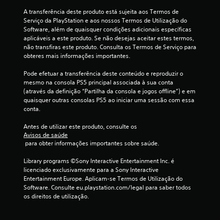
o
A transferência deste produto está sujeita aos Termos de 
Serviço da PlayStation e aos nossos Termos de Utilização do 
d
Software, além de quaisquer condições adicionais específicas 
aplicáveis a este produto. Se não desejas aceitar estes termos, 
e
não transfiras este produto. Consulta os Termos de Serviço para 
obteres mais informações importantes.
c
Pode efetuar a transferência deste conteúdo e reproduzir o 
i
mesmo na consola PS5 principal associada à sua conta 
(através da definição “Partilha da consola e jogos offline”) e em 
n
quaisquer outras consolas PS5 ao iniciar uma sessão com essa 
conta.
c
Antes de utilizar este produto, consulte os 
o
Avisos de saúde
 para obter informações importantes sobre saúde.
)
Library programs ©Sony Interactive Entertainment Inc. é 
licenciado exclusivamente para a Sony Interactive 
c
Entertainment Europe. Aplicam-se Termos de Utilização do 
Software. Consulte eu.playstation.com/legal para saber todos 
o
os direitos de utilização.
m