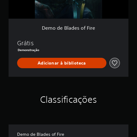
d
s
e
i
s
f
o
i
f
c
Demo de Blades of Fire
F
a
i
ç
r
Grátis
õ
e
e
Demonstração
s
Adicionar à biblioteca
Classificações
Demo de Blades of Fire