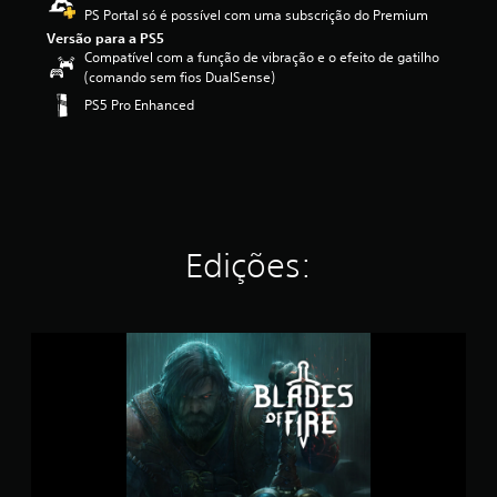
3
PS Portal só é possível com uma subscrição do Premium
.
Versão para a PS5
6
Compatível com a função de vibração e o efeito de gatilho
3
(comando sem fios DualSense)
e
PS5 Pro Enhanced
s
t
r
e
l
a
s
(
Edições:
d
e
u
m
B
m
l
á
a
x
d
i
e
m
s
o
o
d
f
e