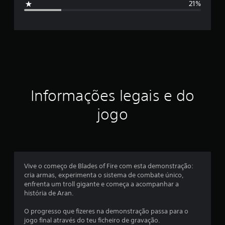
21%
f
i
c
a
ç
Informações legais e do
ã
jogo
o
m
é
Vive o começo de Blades of Fire com esta demonstração:
cria armas, experimenta o sistema de combate único,
d
enfrenta um troll gigante e começa a acompanhar a
história de Aran.
i
O progresso que fizeres na demonstração passa para o
a
jogo final através do teu ficheiro de gravação.