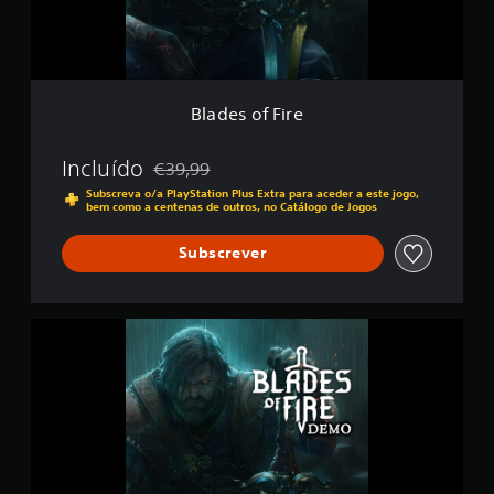
F
c
i
i
r
n
e
c
o
Blades of Fire
)
c
o
Incluído
€39,99
m
Com desconto em relação ao preço original de
Subscreva o/a PlayStation Plus Extra para aceder a este jogo,
b
bem como a centenas de outros, no Catálogo de Jogos
a
s
Subscrever
e
e
m
3
D
,
e
9
m
0
o
0
d
0
e
c
B
l
l
a
a
s