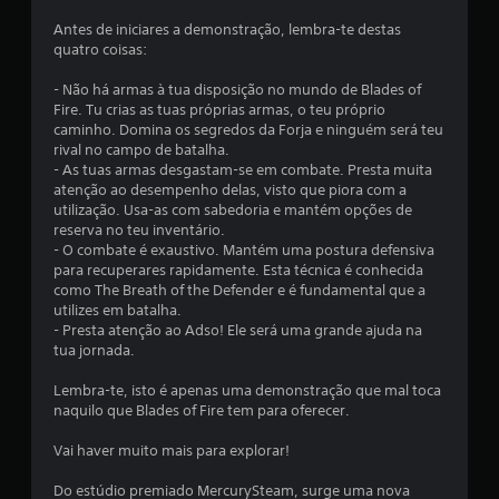
d
Antes de iniciares a demonstração, lembra-te destas
quatro coisas:
e
- Não há armas à tua disposição no mundo de Blades of
3
Fire. Tu crias as tuas próprias armas, o teu próprio
caminho. Domina os segredos da Forja e ninguém será teu
.
rival no campo de batalha.
- As tuas armas desgastam-se em combate. Presta muita
6
atenção ao desempenho delas, visto que piora com a
utilização. Usa-as com sabedoria e mantém opções de
3
reserva no teu inventário.
- O combate é exaustivo. Mantém uma postura defensiva
para recuperares rapidamente. Esta técnica é conhecida
e
como The Breath of the Defender e é fundamental que a
utilizes em batalha.
s
- Presta atenção ao Adso! Ele será uma grande ajuda na
tua jornada.
t
Lembra-te, isto é apenas uma demonstração que mal toca
r
naquilo que Blades of Fire tem para oferecer.
e
Vai haver muito mais para explorar!
l
Do estúdio premiado MercurySteam, surge uma nova