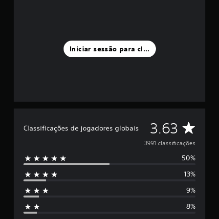
Iniciar sessão para classificar
C
3.63
Classificações de jogadores globais
l
3991 classificações
50%
a
13%
s
9%
s
8%
i