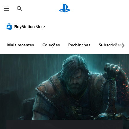
P
e
s
q
u
i
s
a
r
Mais recentes
Coleções
Pechinchas
Subscrições