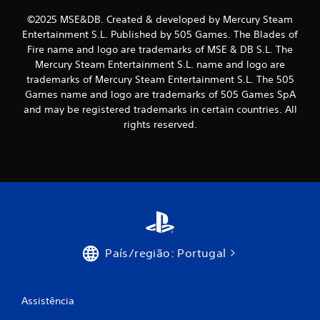
b
©2025 MSE&DB. Created & developed by Mercury Steam
a
Entertainment S.L. Published by 505 Games. The Blades of
Fire name and logo are trademarks of MSE & DB S.L. The
s
Mercury Steam Entertainment S.L. name and logo are
trademarks of Mercury Steam Entertainment S.L. The 505
e
Games name and logo are trademarks of 505 Games SpA
and may be registered trademarks in certain countries. All
e
rights reserved.
m
3
9
9
1
País/região: Portugal
c
l
Assistência