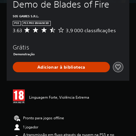
Demo de Blades of Fire
505 GAMES S.R.L.
PS5
PS5 PRO ENHANCED
3.63
3,9 000 classificações
C
l
a
Grátis
s
s
Demonstração
i
f
Adicionar à biblioteca
i
c
a
ç
ã
o
Linguagem Forte, Violência Extrema
m
é
d
Pronto para jogos offline
i
a
1 jogador
d
e
A transmissão em fluxo através da nuvem na PS5 e no