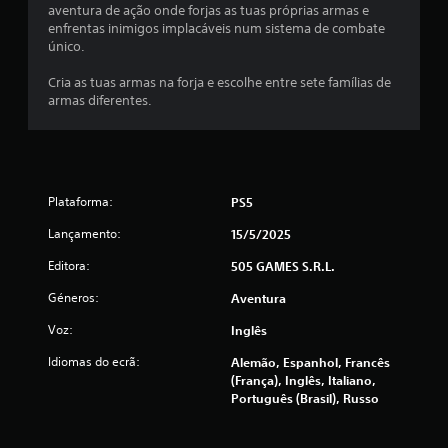
aventura de ação onde forjas as tuas próprias armas e
a
enfrentas inimigos implacáveis num sistema de combate
único.
s
Cria as tuas armas na forja e escolhe entre sete famílias de
(
armas diferentes.
d
e
Plataforma:
u
PS5
Lançamento:
15/5/2025
m
Editora:
505 GAMES S.R.L.
m
Géneros:
Aventura
á
Voz:
Inglês
x
Idiomas do ecrã:
Alemão, Espanhol, Francês
(França), Inglês, Italiano,
i
Português (Brasil), Russo
m