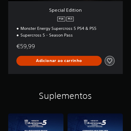
o
n
Special Edition
PS4
PS5
Monster Energy Supercross 5 PS4 & PS5
Supercross 5 - Season Pass
€59,99
Adicionar ao carrinho
Suplementos