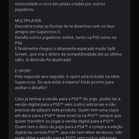
d
comunidade e corre em pistas criadas por outros
jogadores.
e
MULTIPLAYER
u
Descobre todas as formas de te divertires com os teus
amigos em Supercross 5.
m
Desafia outros jogadores online, tanto na PS5 como na
PS4.
m
E finalmente chegou o altamente esperado modo Split
Screen, que cria o dobro da competitividade até ao último
á
salto. A diversão foi duplicada!
x
E-SPORT
Pelo segundo ano seguido, E-sport está incluído na série
i
Supercross. Do que estás à espera? Estás pronto para
aceitar o desafio?
m
Caso já tenhas a versão para a PS4™ do jogo, podes ter a
versão digital para a PS5™ sem custos adicionais e não
o
precisas de adquirir este produto. Quem tem uma cópia
em disco para a PS4™ deve inseri-la na PS5™ sempre que
d
quiser transferir ou jogar a versão digital para a PS5™.
Quem tem o disco do jogo para a PS4™ e compra a edição
e
digital da consola PS5™, que não tem leitor de discos, não
pode obter a versão para a PS5™ sem custos adicionais.