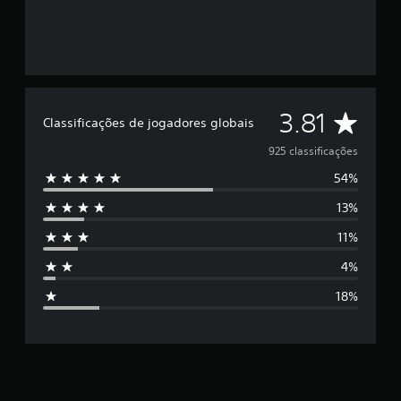
C
3.81
Classificações de jogadores globais
l
925 classificações
54%
a
13%
s
11%
s
4%
i
18%
f
i
c