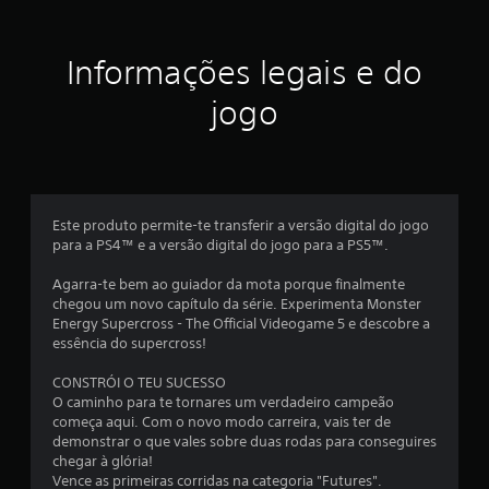
a
ç
Informações legais e do
ã
jogo
o
m
é
Este produto permite-te transferir a versão digital do jogo
para a PS4™ e a versão digital do jogo para a PS5™.
d
Agarra-te bem ao guiador da mota porque finalmente
i
chegou um novo capítulo da série. Experimenta Monster
Energy Supercross - The Official Videogame 5 e descobre a
a
essência do supercross!
d
CONSTRÓI O TEU SUCESSO
O caminho para te tornares um verdadeiro campeão
e
começa aqui. Com o novo modo carreira, vais ter de
demonstrar o que vales sobre duas rodas para conseguires
3
chegar à glória!
Vence as primeiras corridas na categoria "Futures".