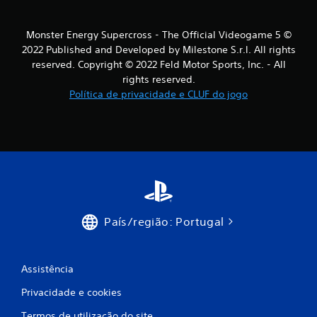
f
i
Monster Energy Supercross - The Official Videogame 5 ©
c
2022 Published and Developed by Milestone S.r.l. All rights
reserved. Copyright © 2022 Feld Motor Sports, Inc. - All
a
rights reserved.
Política de privacidade e CLUF do jogo
ç
õ
e
s
País/região: Portugal
Assistência
Privacidade e cookies
Termos de utilização do site