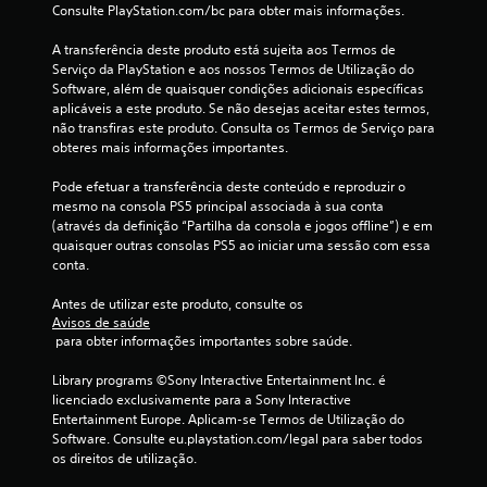
e
Consulte PlayStation.com/bc para obter mais informações.
e
A transferência deste produto está sujeita aos Termos de 
Serviço da PlayStation e aos nossos Termos de Utilização do 
m
Software, além de quaisquer condições adicionais específicas 
aplicáveis a este produto. Se não desejas aceitar estes termos, 
9
não transfiras este produto. Consulta os Termos de Serviço para 
obteres mais informações importantes.
2
Pode efetuar a transferência deste conteúdo e reproduzir o 
5
mesmo na consola PS5 principal associada à sua conta 
(através da definição “Partilha da consola e jogos offline”) e em 
c
quaisquer outras consolas PS5 ao iniciar uma sessão com essa 
conta.
l
Antes de utilizar este produto, consulte os 
a
Avisos de saúde
 para obter informações importantes sobre saúde.
s
Library programs ©Sony Interactive Entertainment Inc. é 
s
licenciado exclusivamente para a Sony Interactive 
Entertainment Europe. Aplicam-se Termos de Utilização do 
i
Software. Consulte eu.playstation.com/legal para saber todos 
os direitos de utilização.