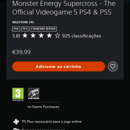
Monster Energy Supercross - The 
Official Videogame 5 PS4 & PS5
MILESTONE SRL
PS4
PS5
STANDARD EDITION
3.81
925 classificações
C
l
a
€39,99
s
s
i
Adicionar ao carrinho
f
i
c
a
ç
ã
o
m
In-Game Purchases
é
d
i
PS Plus necessário para o jogo online
a
d