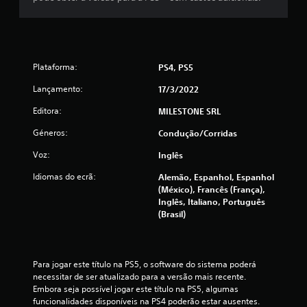
c
i
n
Plataforma:
PS4, PS5
c
Lançamento:
17/3/2022
o
Editora:
MILESTONE SRL
)
Géneros:
Condução/corridas
c
Voz:
Inglês
Idiomas do ecrã:
Alemão, Espanhol, Espanhol
o
(México), Francês (França),
Inglês, Italiano, Português
m
(Brasil)
b
a
Para jogar este título na PS5, o software do sistema poderá 
necessitar de ser atualizado para a versão mais recente. 
s
Embora seja possível jogar este título na PS5, algumas 
funcionalidades disponíveis na PS4 poderão estar ausentes. 