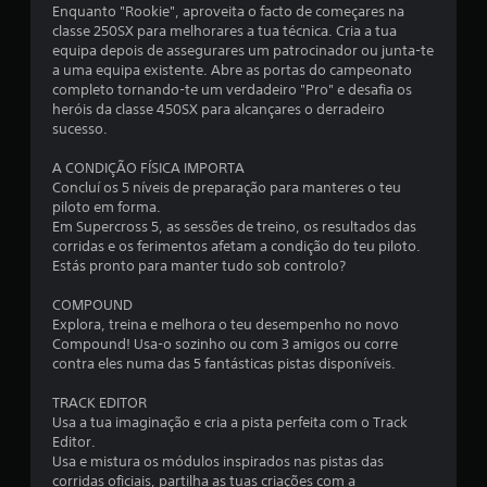
.
Enquanto "Rookie", aproveita o facto de começares na
classe 250SX para melhorares a tua técnica. Cria a tua
8
equipa depois de assegurares um patrocinador ou junta-te
a uma equipa existente. Abre as portas do campeonato
1
completo tornando-te um verdadeiro "Pro" e desafia os
heróis da classe 450SX para alcançares o derradeiro
sucesso.
e
A CONDIÇÃO FÍSICA IMPORTA
s
Concluí os 5 níveis de preparação para manteres o teu
piloto em forma.
t
Em Supercross 5, as sessões de treino, os resultados das
corridas e os ferimentos afetam a condição do teu piloto.
r
Estás pronto para manter tudo sob controlo?
e
COMPOUND
Explora, treina e melhora o teu desempenho no novo
l
Compound! Usa-o sozinho ou com 3 amigos ou corre
contra eles numa das 5 fantásticas pistas disponíveis.
a
TRACK EDITOR
s
Usa a tua imaginação e cria a pista perfeita com o Track
Editor.
(
Usa e mistura os módulos inspirados nas pistas das
corridas oficiais, partilha as tuas criações com a