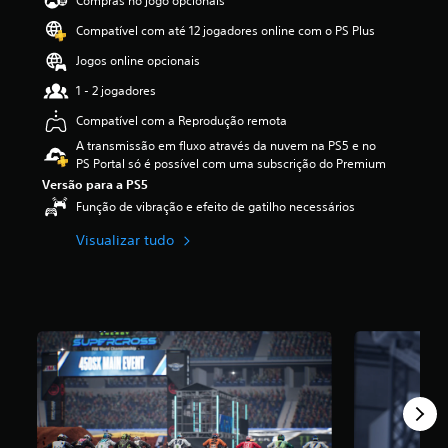
Compras no jogo opcionais
e
Compatível com até 12 jogadores online com o PS Plus
3
.
Jogos online opcionais
8
1
1 - 2 jogadores
e
Compatível com a Reprodução remota
s
t
A transmissão em fluxo através da nuvem na PS5 e no
r
PS Portal só é possível com uma subscrição do Premium
e
Versão para a PS5
l
Função de vibração e efeito de gatilho necessários
a
s
Visualizar tudo
(
d
e
u
m
m
á
x
i
m
o