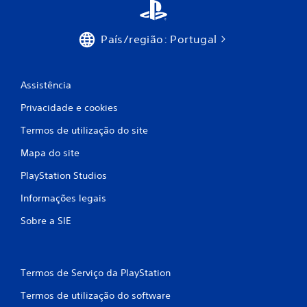
e
e
País/região: Portugal
m
5
Assistência
Privacidade e cookies
3
Termos de utilização do site
9
Mapa do site
7
PlayStation Studios
4
Informações legais
c
Sobre a SIE
l
a
Termos de Serviço da PlayStation
s
Termos de utilização do software