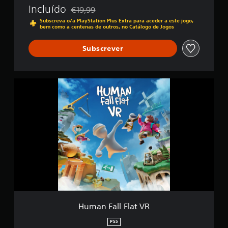
&
Incluído
i
€19,99
P
Com desconto em relação ao preço original de
f
S
Subscreva o/a PlayStation Plus Extra para aceder a este jogo,
i
bem como a centenas de outros, no Catálogo de Jogos
5
c
a
Subscrever
ç
õ
e
s
H
u
m
a
n
F
a
l
l
F
l
a
t
V
Human Fall Flat VR
R
PS5