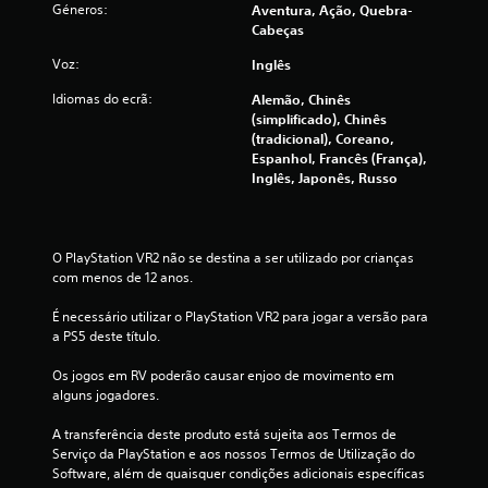
Géneros:
Aventura, Ação, Quebra-
d
Cabeças
e
Voz:
Inglês
Idiomas do ecrã:
Alemão, Chinês
u
(simplificado), Chinês
(tradicional), Coreano,
m
Espanhol, Francês (França),
Inglês, Japonês, Russo
m
á
O PlayStation VR2 não se destina a ser utilizado por crianças 
x
com menos de 12 anos.
i
É necessário utilizar o PlayStation VR2 para jogar a versão para 
a PS5 deste título.
m
Os jogos em RV poderão causar enjoo de movimento em 
o
alguns jogadores.
d
A transferência deste produto está sujeita aos Termos de 
Serviço da PlayStation e aos nossos Termos de Utilização do 
e
Software, além de quaisquer condições adicionais específicas 