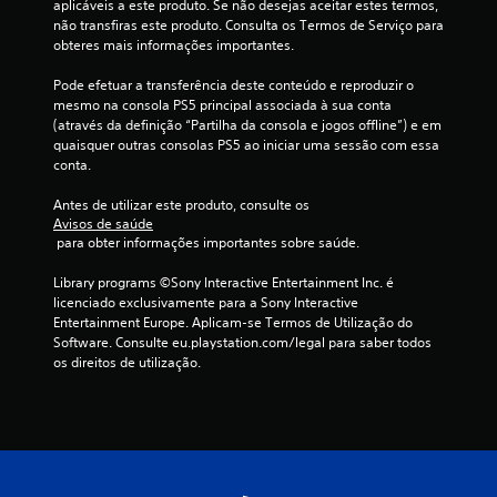
aplicáveis a este produto. Se não desejas aceitar estes termos, 
c
não transfiras este produto. Consulta os Termos de Serviço para 
obteres mais informações importantes.
i
Pode efetuar a transferência deste conteúdo e reproduzir o 
n
mesmo na consola PS5 principal associada à sua conta 
(através da definição “Partilha da consola e jogos offline”) e em 
c
quaisquer outras consolas PS5 ao iniciar uma sessão com essa 
conta.
o
Antes de utilizar este produto, consulte os 
)
Avisos de saúde
 para obter informações importantes sobre saúde.
c
Library programs ©Sony Interactive Entertainment Inc. é 
licenciado exclusivamente para a Sony Interactive 
o
Entertainment Europe. Aplicam-se Termos de Utilização do 
Software. Consulte eu.playstation.com/legal para saber todos 
m
os direitos de utilização.
b
a
s