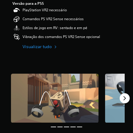
Versão para a PS5
4
.
PlayStation VR2 necessário
1
Comandos PS VR2 Sense necessários
4
e
Estilos de jogo em RV: sentado e em pé
s
t
Vibração dos comandos PS VR2 Sense opcional
r
e
Visualizar tudo
l
a
s
(
d
e
u
m
m
á
x
i
m
o
d
e