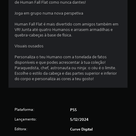
de Human Fall Flat como nunca dantes!
.
Joga em grupo numa nova perspetiva
1
Human Fall Flat é mais divertido com amigos também em
4
VR! Junta até quatro Humanos e arrasem armadilhas e
quebra-cabeças à base de física.
e
Visuais ousados
s
Personaliza o teu Humano com a tonelada de fatos
disponíveis e que podes acrescentar à tua coleção!
t
Paraquedista, chef, astronauta ou ninja: o céu é o limite.
Escolhe o estilo da cabeça e das partes superior e inferior
r
do corpo e personaliza as cores a teu gosto!
e
l
a
Plataforma:
PS5
Lançamento:
s
5/12/2024
Editora:
Curve Digital
(