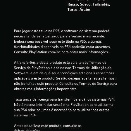
l
t
4
Russo, Sueco, Tailandês,
a
õ
Turco, Árabe
s
7
e
m
s
a
1
r
i
a
Para jogar este título na PS5, o software do sistema poderá 
s
8
necessitar de ser atualizado para a versão mais recente. 
p
f
Embora seja possível jogar este título na PS5, algumas 
i
á
c
funcionalidades disponíveis na PS4 poderão estar ausentes. 
d
c
Consulte PlayStation.com/bc para obter mais informações.
e
a
l
i
m
A transferência deste produto está sujeita aos Termos de 
s
e
a
Serviço da PlayStation e aos nossos Termos de Utilização do 
d
n
Software, além de quaisquer condições adicionais específicas 
e
t
s
aplicáveis a este produto. Se não desejas aceitar estes termos, 
l
e
não transfiras este produto. Consulta os Termos de Serviço para 
e
s
obteres mais informações importantes.
r
P
.
o
Taxa única de licença para transferir para vários sistemas PS4. 
i
d
Não é necessário iniciar sessão na PlayStation para utilizar na 
e
L
sua PS4 principal, mas é necessário para utilizar nos outros 
f
j
sistemas PS4.
e
o
i
g
g
Antes de utilizar este produto, consulte os 
e
a
Avisos de saúde