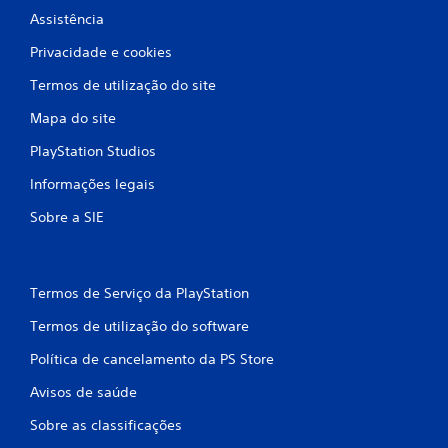
s
s
Assistência
l
m
e
e
Privacidade e cookies
g
n
e
u
Termos de utilização do site
n
s
d
s
Mapa do site
a
e
s
PlayStation Studios
m
d
t
e
Informações legais
e
t
r
Sobre a SIE
r
d
a
e
d
p
u
r
ç
Termos de Serviço da PlayStation
e
ã
m
Termos de utilização do software
o
i
s
r
Política de cancelamento da PS Store
ã
b
o
o
Avisos de saúde
a
t
p
õ
Sobre as classificações
r
e