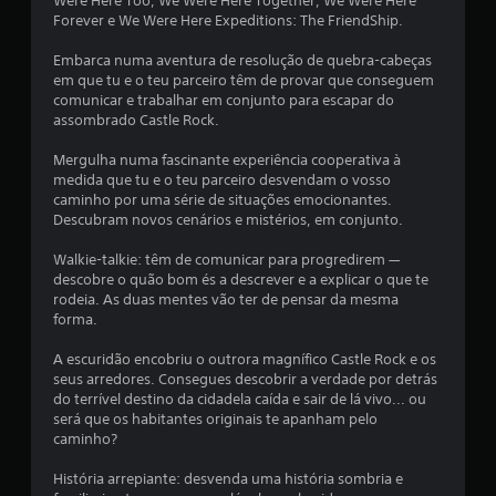
d
Were Here Too, We Were Here Together, We Were Here
ç
m
e
Forever e We Were Here Expeditions: The FriendShip.
õ
t
e
m
r
Embarca numa aventura de resolução de quebra-cabeças
s
a
em que tu e o teu parceiro têm de provar que conseguem
p
á
d
comunicar e trabalhar em conjunto para escapar do
a
u
assombrado Castle Rock.
r
x
ç
a
ã
Mergulha numa fascinante experiência cooperativa à
i
o
medida que tu e o teu parceiro desvendam o vosso
i
n
s
caminho por uma série de situações emocionantes.
v
ã
Descubram novos cenários e mistérios, em conjunto.
m
e
o
r
a
Walkie-talkie: têm de comunicar para progredirem —
o
t
p
descobre o quão bom és a descrever e a explicar o que te
e
r
rodeia. As duas mentes vão ter de pensar da mesma
d
r
e
forma.
o
s
e
s
e
A escuridão encobriu o outrora magnífico Castle Rock e os
m
n
seus arredores. Consegues descobrir a verdade por detrás
c
a
t
do terrível destino da cidadela caída e sair de lá vivo... ou
n
a
será que os habitantes originais te apanham pelo
i
í
d
caminho?
p
a
n
u
s
História arrepiante: desvenda uma história sombria e
l