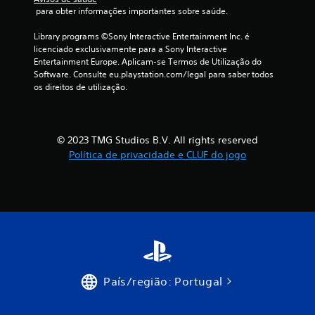
c
r
n
 para obter informações importantes sobre saúde.
o
d
a
t
a
Library programs ©Sony Interactive Entertainment Inc. é 
í
s
licenciado exclusivamente para a Sony Interactive 
ç
t
d
Entertainment Europe. Aplicam-se Termos de Utilização do 
u
Software. Consulte eu.playstation.com/legal para saber todos 
e
õ
l
os direitos de utilização.
t
o
r
e
e
a
n
a
d
s
© 2023 TMG Studios B.V. All rights reserved
v
u
Política de privacidade e CLUF do jogo
e
ç
g
ã
a
o
r
g
a
r
t
a
r
n
a
v
d
é
e
País/região: Portugal
s
s
d
A
o