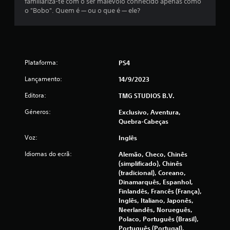
d
familiariza-te com o ser malévolo conhecido apenas como
o
c
e
o "Bobo". Quem é — ou o que é — ele?
s
u
.
o
m
a
)
f
J
o
o
Plataforma:
c
PS4
r
g
m
á
Lançamento:
14/9/2023
o
a
v
q
Editora:
TMG STUDIOS B.V.
e
m
u
l
Géneros:
e
Exclusivo, Aventura,
b
s
a
Quebra-Cabeças
e
j
Voz:
Inglês
a
u
m
d
p
Idiomas do ecrã:
Alemão, Checo, Chinês
s
a
r
(simplificado), Chinês
a
e
(tradicional), Coreano,
e
t
m
Dinamarquês, Espanhol,
o
Finlandês, Francês (França),
i
r
e
Inglês, Italiano, Japonês,
r
n
Neerlandês, Norueguês,
b
á
m
Polaco, Português (Brasil),
o
-
Português (Portugal),