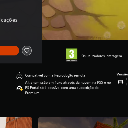
ficações
Os utilizadores interagem
Versão
Compatível com a Reprodução remota
A transmissão em fluxo através da nuvem na PS5 e no
f
PS Portal só é possível com uma subscrição do
Premium