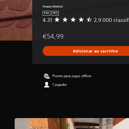
Frozen District
PS4
PS5
4.31
2,9 000 classi
C
l
a
€54,99
s
s
i
Adicionar ao carrinho
f
i
c
a
ç
Pronto para jogos offline
ã
1 jogador
o
m
é
d
i
a
d
e