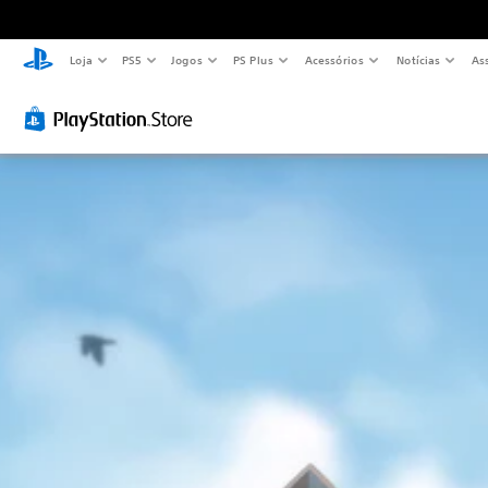
Loja
PS5
Jogos
PS Plus
Acessórios
Notícias
As