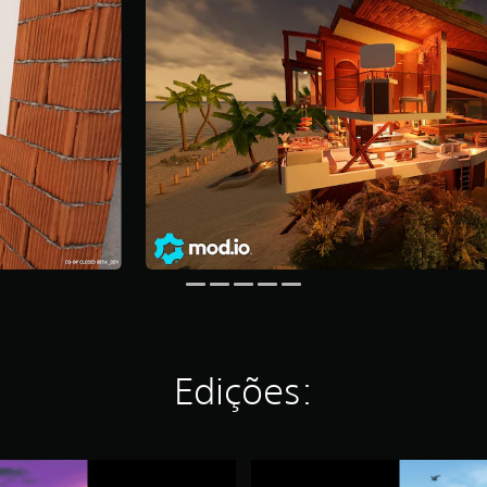
Edições:
S