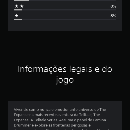
s
8%
i
8%
f
i
c
a
ç
Informações legais e do
ã
jogo
o
m
é
Vivencie como nunca o emocionante universo de The
Expanse na mais recente aventura da Telltale, The
d
Expanse: A Telltale Series. Assuma o papel de Camina
Drummer e explore as fronteiras perigosas e