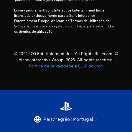
m
Library programs ©Sony Interactive Entertainment Inc. é 
licenciado exclusivamente para a Sony Interactive 
b
Entertainment Europe. Aplicam-se Termos de Utilização do 
Software. Consulte eu.playstation.com/legal para saber todos 
a
os direitos de utilização.
s
e
© 2022 LCG Entertainment, Inc. All Rights Reserved. ©
Alcon Interactive Group, 2023. All rights reserved.
e
Política de privacidade e CLUF do jogo
m
1
8
6
0
País/região: Portugal
c