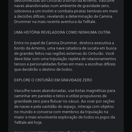
i
desconhecidas do Cinturão a bordo da Artemis. Vasculhe
naves abandonadas num ambiente de gravidade zero,
a
sobreviva a um motim e combata piratas temíveis em meio
a decisões difíceis, revelando a determinação de Camina
d
Drummer na mais recente aventura da Telltale.
e
UMA HISTÓRIA REVELADORA COMO NENHUMA OUTRA
3
Entre no papel de Camina Drummer, diretora executiva a
bordo da Artemis, uma nave catadora de sucata em busca
.
de grandes feitos nas regiões externas do Cinturão. Você
deve lidar com uma tripulação repleta de relacionamentos
9
tensos e personalidades fortes em meio a escolhas difíceis
que decidirão o destino de todos.
1
EXPLORE O CINTURÃO EM GRAVIDADE ZERO
e
Vasculhe naves abandonadas, use botas magnéticas para
caminhar em paredes e tetos e utilize propulsores de
s
gravidade zero para flutuar no vácuo. Ao voar por seções
de naves e pela vastidão do espaço, interaja com objetos
t
no mundo e converse com membros da tripulação na
maior e mais envolvente exploração de todos os jogos da
r
Telltale até hoje.
e