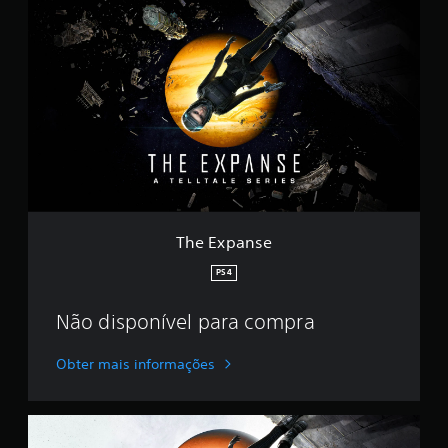
T
h
e
E
x
p
a
n
s
e
The Expanse
PS4
Não disponível para compra
Obter mais informações
D
e