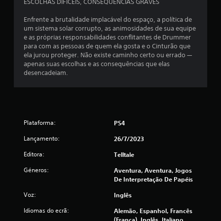
ESCOLHAS DIFÍCEIS, CONSEQUÊNCIAS GRAVES
l
Enfrente a brutalidade implacável do espaço, a política de
um sistema solar corrupto, as animosidades de sua equipe
a
e as próprias responsabilidades conflitantes de Drummer
para com as pessoas de quem ela gosta e o Cinturão que
s
ela jurou proteger. Não existe caminho certo ou errado —
apenas suas escolhas e as consequências que elas
(
desencadeiam.
d
e
Plataforma:
u
PS4
Lançamento:
26/7/2023
m
Editora:
Telltale
m
Géneros:
Aventura, Aventura, Jogos
á
De Interpretação De Papéis
Voz:
Inglês
x
Idiomas do ecrã:
Alemão, Espanhol, Francês
i
(França), Inglês, Italiano,