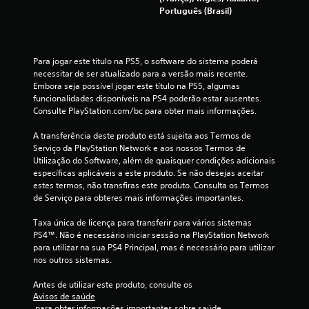
Português (Brasil)
m
o
Para jogar este título na PS5, o software do sistema poderá 
d
necessitar de ser atualizado para a versão mais recente. 
Embora seja possível jogar este título na PS5, algumas 
e
funcionalidades disponíveis na PS4 poderão estar ausentes. 
Consulte PlayStation.com/bc para obter mais informações.
c
A transferência deste produto está sujeita aos Termos de 
i
Serviço da PlayStation Network e aos nossos Termos de 
Utilização do Software, além de quaisquer condições adicionais 
n
específicas aplicáveis a este produto. Se não desejas aceitar 
estes termos, não transfiras este produto. Consulta os Termos 
c
de Serviço para obteres mais informações importantes.
o
Taxa única de licença para transferir para vários sistemas 
PS4™. Não é necessário iniciar sessão na PlayStation Network 
)
para utilizar na sua PS4 Principal, mas é necessário para utilizar 
nos outros sistemas.
c
Antes de utilizar este produto, consulte os 
Avisos de saúde
o
 para obter informações importantes sobre saúde.