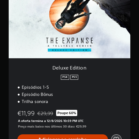
l
u
x
e
E
d
i
t
i
o
n
Deluxe Edition
PS4
PS5
Episódios 1-5
Episódio Bônus
Trilha sonora
€11,99
€29,99
Poupe 60%
Com desconto em relação ao preço original de €2
A oferta termina a 12/8/2026 10:59 PM UTC
Preço mais baixo nos últimos 30 dias: €29,99