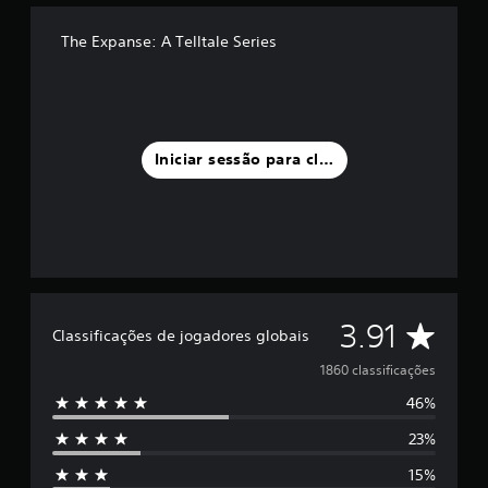
The Expanse: A Telltale Series
Iniciar sessão para classificar
C
3.91
Classificações de jogadores globais
l
1860 classificações
46%
a
23%
s
15%