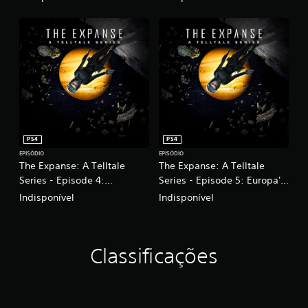
PS4
PS4
EPISÓDIO
EPISÓDIO
The Expanse: A Telltale
The Expanse: A Telltale
Series - Episode 4:
Series - Episode 5: Europa's
Impossible Objects
Folly
Indisponível
Indisponível
Classificações