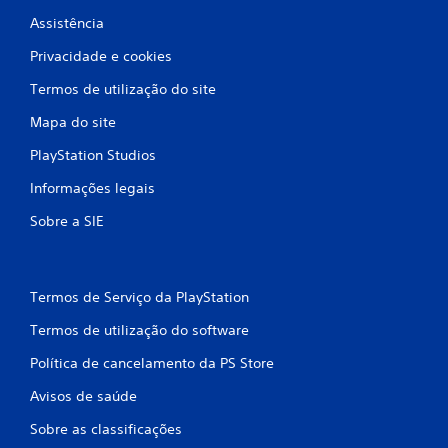
l
Assistência
a
Privacidade e cookies
Termos de utilização do site
s
Mapa do site
s
PlayStation Studios
i
Informações legais
f
Sobre a SIE
i
c
Termos de Serviço da PlayStation
a
Termos de utilização do software
ç
Política de cancelamento da PS Store
õ
Avisos de saúde
e
Sobre as classificações