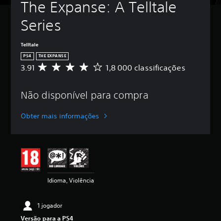
The Expanse: A Telltale 
Series
Telltale
PS4
THE EXPANSE
3.91
1,8 000 classificações
C
l
a
Não disponível para compra
s
s
i
Obter mais informações
f
i
c
a
ç
ã
o
Idioma, Violência
m
é
d
1 jogador
i
Versão para a PS4
a