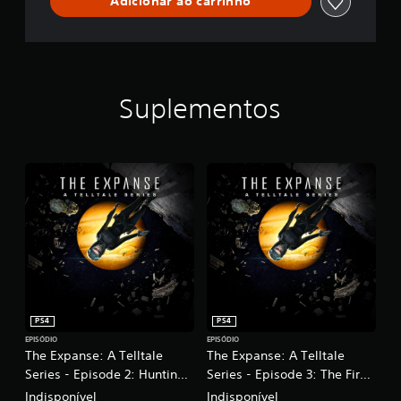
Adicionar ao carrinho
Suplementos
PS4
PS4
EPISÓDIO
EPISÓDIO
The Expanse: A Telltale
The Expanse: A Telltale
Series - Episode 2: Hunting
Series - Episode 3: The First
Grounds
Ones
Indisponível
Indisponível