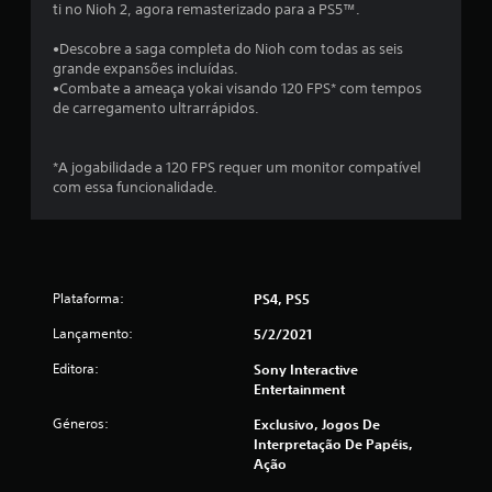
5
ti no Nioh 2, agora remasterizado para a PS5™.
5
•Descobre a saga completa do Nioh com todas as seis
grande expansões incluídas.
e
•Combate a ameaça yokai visando 120 FPS* com tempos
de carregamento ultrarrápidos.
s
t
*A jogabilidade a 120 FPS requer um monitor compatível
com essa funcionalidade.
r
e
l
Plataforma:
PS4, PS5
a
Lançamento:
5/2/2021
Editora:
s
Sony Interactive
Entertainment
(
Géneros:
Exclusivo, Jogos De
Interpretação De Papéis,
d
Ação