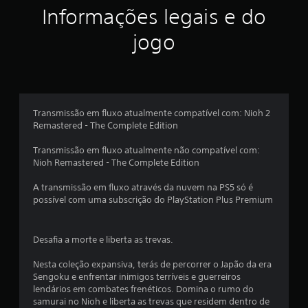
ç
Informações legais e do
ã
jogo
o
m
é
Transmissão em fluxo atualmente compatível com: Nioh 2
Remastered - The Complete Edition
d
Transmissão em fluxo atualmente não compatível com:
i
Nioh Remastered - The Complete Edition
a
A transmissão em fluxo através da nuvem na PS5 só é
possível com uma subscrição do PlayStation Plus Premium
d
e
Desafia a morte e liberta as trevas.
4
Nesta coleção expansiva, terás de percorrer o Japão da era
Sengoku e enfrentar inimigos terríveis e guerreiros
.
lendários em combates frenéticos. Domina o rumo do
samurai no Nioh e liberta as trevas que residem dentro de