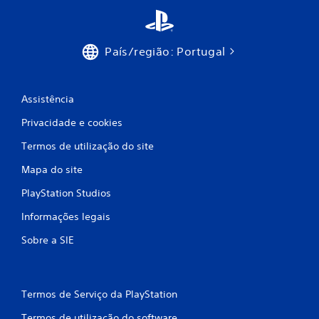
m
3
País/região: Portugal
3
Assistência
1
Privacidade e cookies
6
Termos de utilização do site
7
Mapa do site
c
PlayStation Studios
l
Informações legais
a
Sobre a SIE
s
s
Termos de Serviço da PlayStation
i
Termos de utilização do software