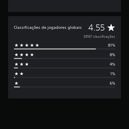
C
4.55
Classificações de jogadores globais
l
33167 classificações
81%
a
8%
s
4%
s
1%
i
6%
f
i
c
a