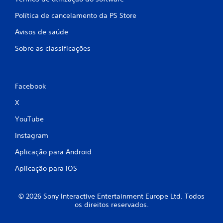
f
Política de cancelamento da PS Store
i
Avisos de saúde
Sobre as classificações
c
a
ç
Facebook
X
õ
YouTube
e
Instagram
s
Aplicação para Android
Aplicação para iOS
© 2026 Sony Interactive Entertainment Europe Ltd. Todos
os direitos reservados.