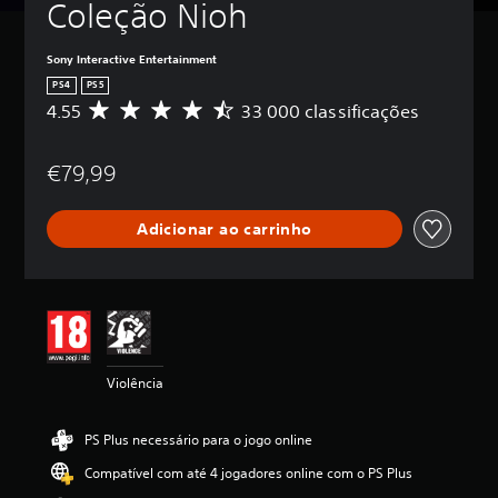
Coleção Nioh
Sony Interactive Entertainment
PS4
PS5
4.55
33 000 classificações
C
l
a
€79,99
s
s
i
Adicionar ao carrinho
f
i
c
a
ç
ã
o
m
Violência
é
d
i
PS Plus necessário para o jogo online
a
d
Compatível com até 4 jogadores online com o PS Plus
e