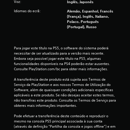
e
Voz:
Inglês, Japonês
u
Idiomas do ecrã:
Alemão, Espanhol, Francês
(França), Inglês, Italiano,
m
Polaco, Português
(Portugal), Russo
m
á
Para jogar este título na PS5, o software do sistema poderá 
necessitar de ser atualizado para a versão mais recente. 
x
Embora seja possível jogar este título na PS5, algumas 
funcionalidades disponíveis na PS4 poderão estar ausentes. 
i
Consulte PlayStation.com/bc para obter mais informações.
m
A transferência deste produto está sujeita aos Termos de 
Serviço da PlayStation e aos nossos Termos de Utilização do 
o
Software, além de quaisquer condições adicionais específicas 
aplicáveis a este produto. Se não desejas aceitar estes termos, 
d
não transfiras este produto. Consulta os Termos de Serviço para 
obteres mais informações importantes.
e
Pode efetuar a transferência deste conteúdo e reproduzir o 
c
mesmo na consola PS5 principal associada à sua conta 
(através da definição “Partilha da consola e jogos offline”) e em 