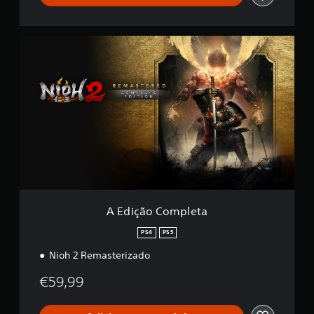
A
E
d
i
ç
ã
o
C
o
m
p
l
e
t
A Edição Completa
a
PS4
PS5
Nioh 2 Remasterizado
€59,99