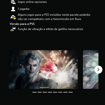
Jogos online opcionais
4
.
1 jogador
5
Alguns jogos para a PS5 incluídos neste pacote poderão
5
não ser compatíveis com a transmissão em fluxo
e
Versão para a PS5
s
t
Função de vibração e efeito de gatilho necessários
r
e
l
a
s
(
d
e
u
m
m
á
x
i
m
o
d
e