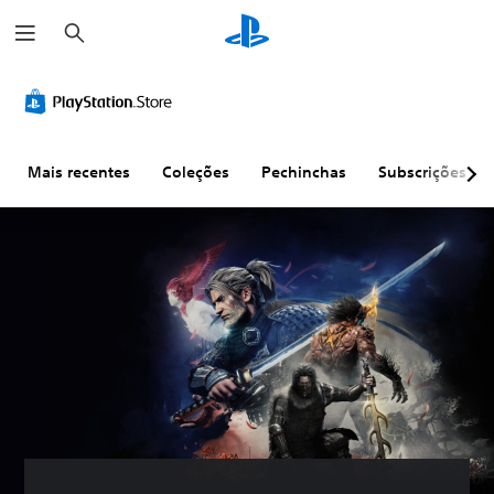
P
e
s
q
u
i
s
a
r
Mais recentes
Coleções
Pechinchas
Subscrições