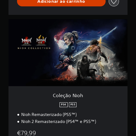
Adicionar ao carrinho
C
o
l
e
ç
ã
o
N
i
o
h
Coleção Nioh
PS4
PS5
Nioh Remasterizado (PS5™)
Nioh 2 Remasterizado (PS4™ e PS5™)
€79,99