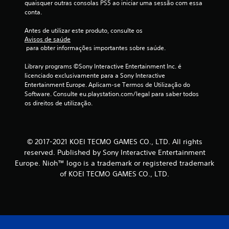
i
quaisquer outras consolas PS5 ao iniciar uma sessão com essa 
conta.
n
Antes de utilizar este produto, consulte os 
c
Avisos de saúde
 para obter informações importantes sobre saúde.
o
Library programs ©Sony Interactive Entertainment Inc. é 
)
licenciado exclusivamente para a Sony Interactive 
Entertainment Europe. Aplicam-se Termos de Utilização do 
c
Software. Consulte eu.playstation.com/legal para saber todos 
os direitos de utilização.
o
m
© 2017-2021 KOEI TECMO GAMES CO., LTD. All rights
b
reserved. Published by Sony Interactive Entertainment
Europe. Nioh™ logo is a trademark or registered trademark
a
of KOEI TECMO GAMES CO., LTD.
s
e
e