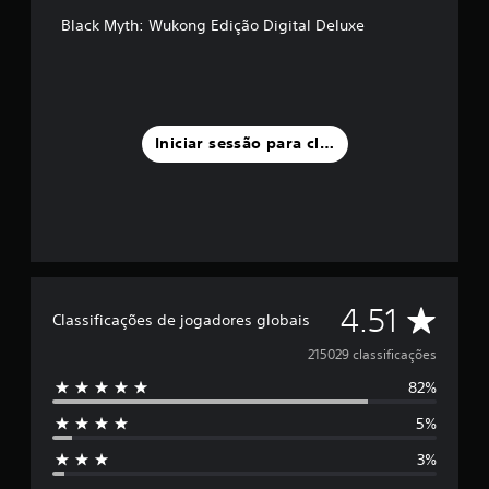
Black Myth: Wukong Edição Digital Deluxe
Iniciar sessão para classificar
C
4.51
Classificações de jogadores globais
l
215029 classificações
82%
a
5%
s
3%
s