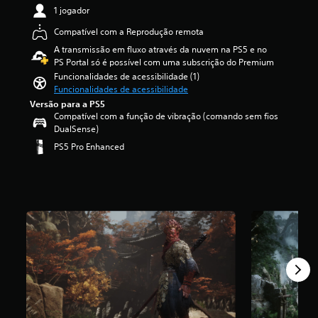
o
d
1 jogador
u
e
Compatível com a Reprodução remota
v
4
i
.
A transmissão em fluxo através da nuvem na PS5 e no
r
5
PS Portal só é possível com uma subscrição do Premium
s
1
Funcionalidades de acessibilidade (1)
o
e
Funcionalidades de acessibilidade
n
s
Versão para a PS5
s
t
Compatível com a função de vibração (comando sem fios
a
r
DualSense)
o
e
PS5 Pro Enhanced
s
l
e
a
u
s
r
(
e
d
d
e
o
u
r
m
.
m
á
x
i
m
o