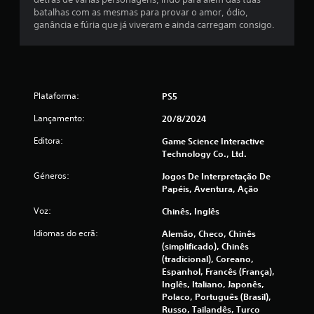
m
batalhas com as mesmas para provar o amor, ódio,
ganância e fúria que já viveram e ainda carregam consigo.
b
a
s
Plataforma:
PS5
e
Lançamento:
20/8/2024
e
Editora:
Game Science Interactive
Technology Co., Ltd.
m
Géneros:
Jogos De Interpretação De
2
Papéis, Aventura, Ação
1
Voz:
Chinês, Inglês
Idiomas do ecrã:
Alemão, Checo, Chinês
5
(simplificado), Chinês
(tradicional), Coreano,
0
Espanhol, Francês (França),
Inglês, Italiano, Japonês,
2
Polaco, Português (Brasil),
Russo, Tailandês, Turco