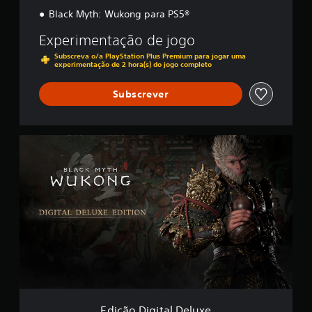
a
Black Myth: Wukong para PS5®
s
s
Experimentação de jogo
i
Subscreva o/a PlayStation Plus Premium para jogar uma
f
experimentação de 2 hora(s) do jogo completo
i
c
Subscrever
a
ç
õ
e
E
s
d
i
ç
ã
o
D
i
g
i
t
a
l
D
Edição Digital Deluxe