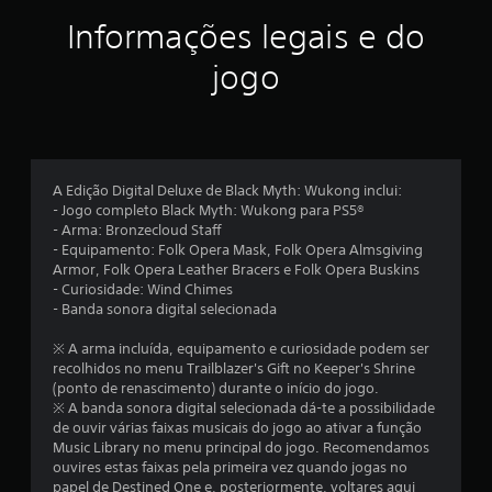
a
Informações legais e do
d
jogo
e
4
.
A Edição Digital Deluxe de Black Myth: Wukong inclui:
- Jogo completo Black Myth: Wukong para PS5®
5
- Arma: Bronzecloud Staff
- Equipamento: Folk Opera Mask, Folk Opera Almsgiving
1
Armor, Folk Opera Leather Bracers e Folk Opera Buskins
- Curiosidade: Wind Chimes
e
- Banda sonora digital selecionada
s
※ A arma incluída, equipamento e curiosidade podem ser
recolhidos no menu Trailblazer's Gift no Keeper's Shrine
t
(ponto de renascimento) durante o início do jogo.
※ A banda sonora digital selecionada dá-te a possibilidade
r
de ouvir várias faixas musicais do jogo ao ativar a função
Music Library no menu principal do jogo. Recomendamos
e
ouvires estas faixas pela primeira vez quando jogas no
papel de Destined One e, posteriormente, voltares aqui