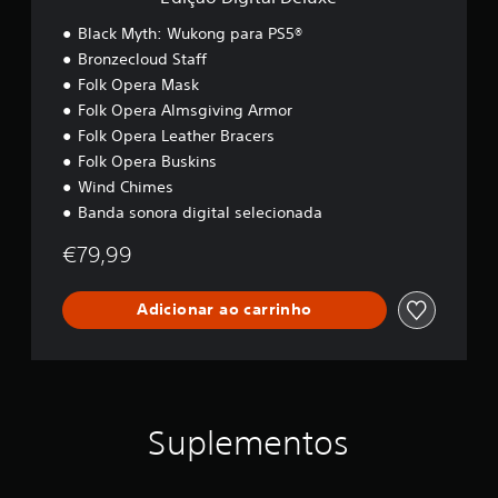
e
l
Black Myth: Wukong para PS5®
u
Bronzecloud Staff
x
Folk Opera Mask
e
Folk Opera Almsgiving Armor
Folk Opera Leather Bracers
Folk Opera Buskins
Wind Chimes
Banda sonora digital selecionada
€79,99
Adicionar ao carrinho
Suplementos