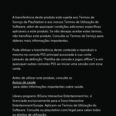
9
c
A transferência deste produto está sujeita aos Termos de 
l
Serviço da PlayStation e aos nossos Termos de Utilização do 
Software, além de quaisquer condições adicionais específicas 
a
aplicáveis a este produto. Se não desejas aceitar estes termos, 
não transfiras este produto. Consulta os Termos de Serviço para 
s
obteres mais informações importantes.
s
Pode efetuar a transferência deste conteúdo e reproduzir o 
mesmo na consola PS5 principal associada à sua conta 
i
(através da definição “Partilha da consola e jogos offline”) e em 
quaisquer outras consolas PS5 ao iniciar uma sessão com essa 
f
conta.
i
Antes de utilizar este produto, consulte os 
Avisos de saúde
c
 para obter informações importantes sobre saúde.
a
Library programs ©Sony Interactive Entertainment Inc. é 
licenciado exclusivamente para a Sony Interactive 
Entertainment Europe. Aplicam-se Termos de Utilização do 
ç
Software. Consulte eu.playstation.com/legal para saber todos 
os direitos de utilização.