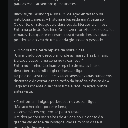
l
para as escutar sempre que quiseres.
a
Black Myth: Wukong é um RPG de ação enraizado na
mitologia chinesa. A história é baseada em A Saga ao
Ocidente, um dos quatro clássicos da literatura chinesa.
s
Entra na pele do Destined One e aventura-te pelos desafios
e maravilhas que te esperam para descobrires a verdade
(
por detrás do véu de uma lenda gloriosa do passado.
d
• Explora uma terra repleta de maravilhas
"Um mundo por descobrir, onde as maravilhas brilham,
e
E a cada passo, uma cena nova começa."
Entra num reino fascinante repleto de maravilhas e
u
descobertas da mitologia chinesa antiga!
Na pele do Destined One, vais atravessar várias paisagens
m
distintas e de cortar a respiração da história clássica de A
Saga ao Ocidente que criam uma aventura épica nunca
m
antes vista.
á
• Confronta inimigos poderosos novos e antigos
"Macaco heroico, poder e fama,
x
Os adversários erguem-se para o testar. "
Um dos pontos mais altos de A Saga ao Ocidente é a
i
grande variedade de inimigos, cada um com os seus
pontos fortes únicos.