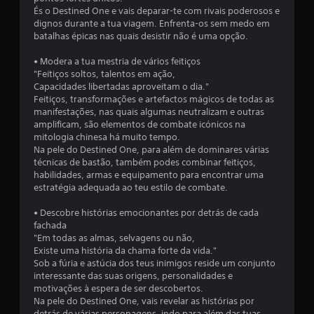
m
És o Destined One e vais deparar-te com rivais poderosos e
dignos durante a tua viagem. Enfrenta-os sem medo em
o
batalhas épicas nas quais desistir não é uma opção.
d
• Modera a tua mestria de vários feitiços
"Feitiços soltos, talentos em ação,
e
Capacidades libertadas aproveitam o dia."
Feitiços, transformações e artefactos mágicos de todas as
c
manifestações, nas quais algumas neutralizam e outras
amplificam, são elementos de combate icónicos na
i
mitologia chinesa há muito tempo.
Na pele do Destined One, para além de dominares várias
n
técnicas de bastão, também podes combinar feitiços,
habilidades, armas e equipamento para encontrar uma
c
estratégia adequada ao teu estilo de combate.
• Descobre histórias emocionantes por detrás de cada
o
fachada
"Em todas as almas, selvagens ou não,
)
Existe uma história da chama forte da vida."
Sob a fúria e astúcia dos teus inimigos reside um conjunto
c
interessante das suas origens, personalidades e
motivações à espera de ser descobertos.
o
Na pele do Destined One, vais revelar as histórias por
detrás de várias personagens, indo para além das tuas