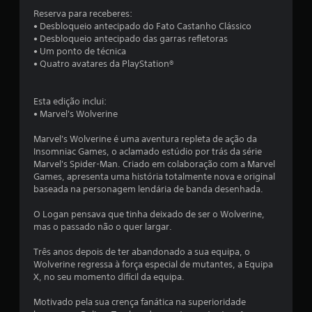
l
r
ç
n
o
Reserva para receberes:
i
ã
õ
t
m
• Desbloqueio antecipado do Fato Castanho Clássico
c
f
e
i
u
• Desbloqueio antecipado das garras refletoras
o
i
s
f
m
• Um ponto de técnica
m
c
p
i
t
• Quatro avatares da PlayStation®
u
a
a
c
a
n
r
d
a
m
i
a
o
ç
a
Esta edição inclui:
c
i
ã
s
n
• Marvel's Wolverine
a
n
o
h
r
P
v
d
o
Marvel's Wolverine é uma aventura repleta de ação da
á
o
e
a
d
Insomniac Games, o aclamado estúdio por trás da série
n
d
r
s
e
Marvel's Spider-Man. Criado em colaboração com a Marvel
a
e
t
c
t
Games, apresenta uma história totalmente nova e original
í
r
e
o
i
baseada na personagem lendária de banda desenhada.
n
e
r
r
p
t
d
o
e
o
O Logan pensava que tinha deixado de ser o Wolverine,
e
u
s
s
d
mas o passado não o quer largar.
g
z
m
p
e
r
i
a
a
l
Três anos depois de ter abandonado a sua equipa, o
a
r
n
r
e
Wolverine regressa à força especial de mutantes, a Equipa
o
o
í
a
t
X, no seu momento difícil da equipa.
t
n
p
c
r
e
í
u
o
a
Motivado pela sua crença fanática na superioridade
x
v
l
n