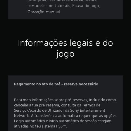
o
a
r
e
a
Lembretes de tutoriais, Pausa do jogo,
r
s
ã
t
)
Gravação manual
e
.
(
r
s
S
a
a
ã
N
d
v
E
o
ã
u
a
v
f
o
ç
n
e
o
Informações legais e do
t
ã
ç
n
r
e
o
a
t
n
jogo
m
s
e
d
o
d
ã
c
o
s
e
o
i
)
r
d
a
d
e
á
p
O
a
p
r
p
l
s
e
e
Pagamento no ato de pré – reserva necessário
i
e
a
n
s
i
d
l
d
e
t
o
g
e
n
Para mais informações sobre pré-reservas, incluindo como
o
s
u
r
t
cancelar a tua pré-reserva, consulta os Termos de
r
m
s
d
a
Serviço/Acordo de Utilizador da Sony Entertainment
d
a
i
a
d
Network. A transferência automática requer que as opções
o
s
m
i
a
Login automático e Início automático de sessão estejam
e
o
d
p
s
ativadas no teu sistema PS5™.
c
p
e
c