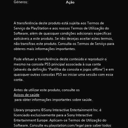
í
m
Géneros:
Ação
g
p
s
t
p
o
o
d
u
o
.
n
e
l
r
d
á
o
t
A transferência deste produto está sujeita aos Termos de 
e
e
A
u
a
Serviço da PlayStation e aos nossos Termos de Utilização do 
r
n
n
l
d
Software, além de quaisquer condições adicionais específicas 
a
a
t
t
i
aplicáveis a este produto. Se não desejas aceitar estes termos, 
s
v
e
e
o
não transfiras este produto. Consulta os Termos de Serviço para 
o
e
s
obteres mais informações importantes.
r
(
l
g
p
i
n
a
a
a
Pode efetuar a transferência deste conteúdo e reproduzir o 
c
a
v
r
r
mesmo na consola PS5 principal associada à sua conta 
i
t
a
a
a
(através da definição “Partilha da consola e jogos offline”) e em 
t
i
n
t
t
quaisquer outras consolas PS5 ao iniciar uma sessão com essa 
a
r
v
ç
o
conta.
ç
a
r
a
a
õ
v
n
s
d
Antes de utilizar este produto, consulte os 
e
é
á
Avisos de saúde
d
a
s
s
-
 para obter informações importantes sobre saúde.
e
s
n
d
l
o
i
)
o
a
Library programs ©Sony Interactive Entertainment Inc. é 
e
n
O
s
s
licenciado exclusivamente para a Sony Interactive 
c
f
s
m
m
Entertainment Europe. Aplicam-se Termos de Utilização do 
r
o
s
e
a
Software. Consulte eu.playstation.com/legal para saber todos 
ã