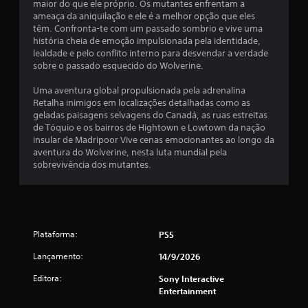
s
m
maior do que ele próprio. Os mutantes enfrentam a
t
s
d
s
a
ameaça da aniquilação e ele é a melhor opção que eles
v
õ
o
í
i
têm. Confronta-te com um passado sombrio e vive uma
i
s
e
v
s
história cheia de emoção impulsionada pela identidade,
s
(
s
e
f
lealdade e pelo conflito interno para desvendar a verdade
u
a
p
l
á
sobre o passado esquecido do Wolverine.
a
ç
r
a
c
i
õ
e
l
e
Uma aventura global propulsionada pela adrenalina
s
e
t
m
i
Retalha inimigos em localizações detalhadas como as
e
s
e
s
i
geladas paisagens selvagens do Canadá, as ruas estreitas
s
n
r
d
de Tóquio e os bairros de Hightown e Lowtown da nação
d
s
a
a
e
insular de Madripoor Vive cenas emocionantes ao longo da
e
o
s
r
l
aventura do Wolverine, nesta luta mundial pela
n
q
s
a
e
sobrevivência dos mutantes.
c
u
P
s
r
i
a
o
c
.
a
i
d
o
i
s
e
r
s
t
L
j
e
p
e
e
Plataforma:
o
PS5
s
a
m
g
g
m
r
d
Lançamento:
14/9/2026
a
a
e
a
e
r
i
n
o
Editora:
r
Sony Interactive
o
s
d
j
e
Entertainment
t
i
o
a
s