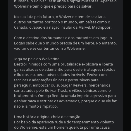
m
humana, o Bolivar Trask anda a raptar mutantes. Apenas o
t
e
o
s
a
Wolverine tem o que é preciso para os salvar.
o
l
s
e
i
c
d
.
g
o
Na sua luta pelo futuro, o Wolverine tem de se aliar a
o
e
u
r
outros mutantes por todo o mundo, em países como o
n
d
i
p
Canadá, o Japão e a nação insular da Marvel, Madripoor.
J
t
e
r
a
e
o
s
j
r
Com o destino dos humanos e dos mutantes em jogo, o
x
a
g
o
a
Logan sabe que o mundo precisa de um herói. No entanto,
t
f
á
g
a
vão ter de se contentar com o Wolverine.
u
i
v
a
j
a
o
e
r
u
Joga na pele do Wolverine
l
d
l
o
d
Destrói inimigos com uma brutalidade explosiva e liberta
e
o
t
s
a
garras afiadas de adamântio para desferir ataques rápidos
a
s
í
r
e
e fluidos e superar adversidades incríveis. Evolve com
s
e
t
a
técnicas e adaptações únicas e permutáveis para
m
i
v
u
t
perseguir, emboscar ou subjugar Reavers, mercenários
n
m
e
l
o
contratados pelo Bolivar Trask, e vilões icónicos como o
f
n
a
o
r
brutamontes Omega Red. Acumula ímpeto agressivo para
o
t
n
,
n
ganhar raiva e estripar os adversários, porque o que ele faz
r
o
t
o
á
não é lá muito simpático.
m
s
e
u
-
a
r
r
é
l
Uma história original cheia de emoção
ç
á
p
b
a
Por baixo da aparência rude e do temperamento violento
õ
p
o
s
o
do Wolverine, está um homem que luta por uma causa
e
i