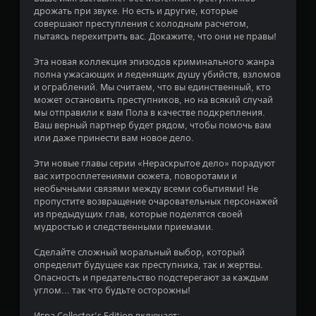
в
дрожать при звуке. Но есть и другие, которые
е
совершают преступления с холодным расчетом,
пытаясь перехитрить вас. Докажите, что они не правы!
з
Эта новая коллекция эпизодов криминального жанра
д
полна ужасающих и леденящих душу убийств, взломов
и ограблений. Мы считаем, что вы единственный, кто
н
может остановить преступников, но на всякий случай
мы отправили к вам Пола в качестве подкрепления.
Ваш верный партнер будет рядом, чтобы помочь вам
а
или даже принести вам новое дело.
о
Эти новые главы серии «Нераскрытое дело» порадуют
вас хитросплетениями сюжета, поворотами и
с
необычными связями между всеми событиями! Не
пропустите возвращение очаровательных персонажей
н
из предыдущих глав, которые поделятся своей
мудростью и следственными приемами.
о
Сделайте сложный моральный выбор, который
в
определит будущее как преступника, так и жертвы.
Опасность и предательство подстерегают за каждым
а
углом... так что будьте осторожны!
н
Игра Collector’s Edition включает: