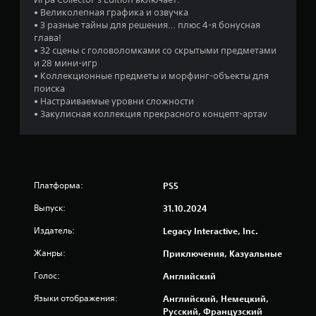
• Великолепная графика и озвучка
и
• 3 разные тайны для решения… плюс 4-я бонусная
глава!
и
• 32 сцены с головоломками со скрытыми предметами
и 28 мини-игр
3
• Коллекционные предметы и морфинг-объекты для
поиска
5
• Настраиваемые уровни сложности
• Закулисная коллекция прекрасного концепт-артаv
о
ц
е
Платформа:
PS5
н
Выпуск:
31.10.2024
о
Издатель:
Legacy Interactive, Inc.
Жанры:
к
Приключения, Казуальные
Голос:
Английский
Языки отображения:
Английский, Немецкий,
Русский, Французский