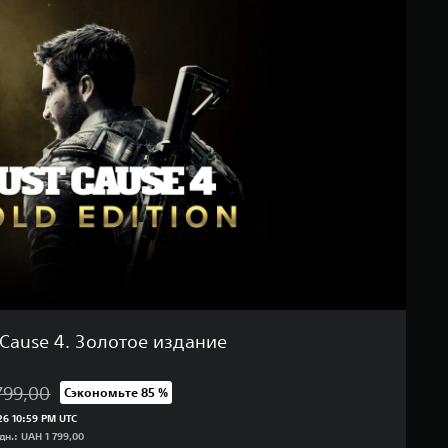
 Cause 4. Золотое издание
799,00
Сэкономьте 85 %
 исходной цены UAH 1 799,00
6 10:59 PM UTC
н.: UAH 1 799,00