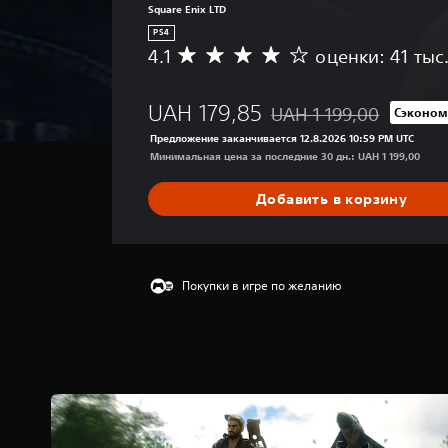
Square Enix LTD
PS4
4.1
оценки: 41 тыс
С
р
е
UAH 179,85
UAH 1 199,00
Сэконом
д
Скидка с исходной цены U
н
Предложение заканчивается 12.8.2026 10:59 PM UTC
я
Минимальная цена за последние 30 дн.: UAH 1 199,00
я
о
Добавить в корзину
ц
е
н
к
а
Покупки в игре по желанию
:
4
.
1
и
з
п
я