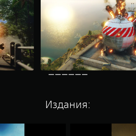
Издания:
J
u