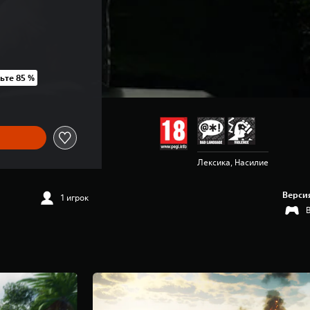
.
ьте 85 %
AH 1 199,00
Лексика, Насилие
Верси
1 игрок