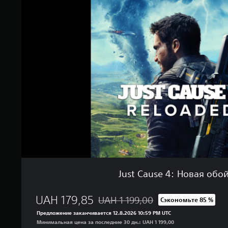
s
о
t
ц
C
е
a
н
u
о
s
к
e
4
:
Н
о
в
а
я
о
б
о
й
Just Cause 4: Новая обо
м
а
UAH 179,85
UAH 1 199,00
Сэкономьте 85 %
Скидка с исходной цены UAH 1 199,0
Предложение заканчивается 12.8.2026 10:59 PM UTC
Минимальная цена за последние 30 дн.: UAH 1 199,00