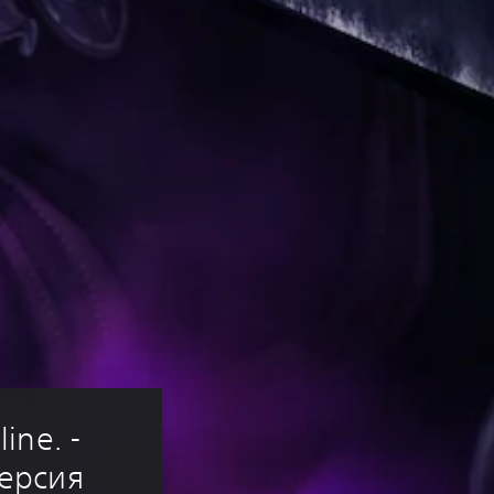
ine. - 
версия