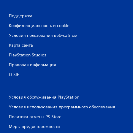
М
о
ж
Поддержка
н
о
Конфиденциальность и cookie
и
г
Условия пользования веб-сайтом
р
Карта сайта
а
т
PlayStation Studios
ь
в
Правовая информация
и
г
О SIE
р
у
и
п
Условия обслуживания PlayStation
е
р
Условия использования программного обеспечения
е
х
Политика отмены PS Store
о
д
Меры предосторожности
и