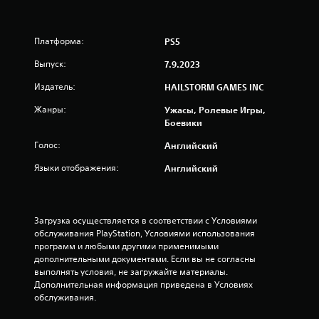
п
о
в
Платформа:
PS5
р
е
Выпуск:
7.9.2023
м
е
Издатель:
HAILSTORM GAMES INC
н
Жанры:
Ужасы, Ролевые Игры,
и
Боевики
.
Голос:
Английский
М
Языки отображения:
Английский
о
ж
н
о
Загрузка осуществляется в соответствии с Условиями 
и
обслуживания PlayStation, Условиями использования 
г
программ и любыми другими применимыми 
р
дополнительными документами. Если вы не согласны 
а
выполнять условия, не загружайте материалы. 
Дополнительная информация приведена в Условиях 
т
обслуживания.
ь
б