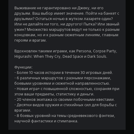
п
Выживание не гарантировано ни Джеку, ни его
к
друзьям. Ваш выбор имеет значение. Пойти на банкет с
и
друзьями? Остаться ночью в жутком лазарете один?
б
Или не делайте ни того, ни другого! Пытка? Или званый
ы
ужин? Множество маршрутов ведут не только к разным
с
концовкам, но и к разным сюжетным линиям, главным
т
героям и врагам.
р
о
Вдохновлен такими играми, как Persona, Corpse Party,
и
Higurashi: When They Cry, Dead Space и Dark Souls.
л
и
Функции:
с
- Более 10 часов истории в течение 30 игровых дней.
о
- 6 различных маршрутов с разными персонажами,
г
боевыми уровнями и сюжетной направленностью.
р
- Новая игра+ с повышенной сложностью, сохраняя при
а
этом ваши предметы, статистику и деньги.
н
- 20 членов экипажа со своими побочными квестами.
и
- Десятки видов оружия и стихийных сил для борьбы с
ч
врагами.
е
- 8 боевых уровней на темы средневекового фэнтези,
н
научной фантастики и стимпанка.
и
е
м