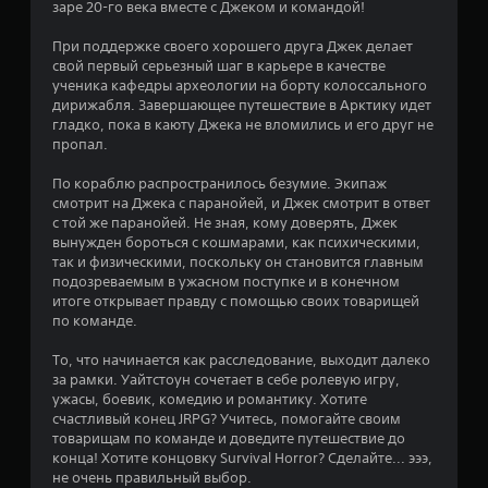
в
заре 20-го века вместе с Джеком и командой!
з
н
а
При поддержке своего хорошего друга Джек делает
е
свой первый серьезный шаг в карьере в качестве
о
н
ученика кафедры археологии на борту колоссального
б
дирижабля. Завершающее путешествие в Арктику идет
х
и
гладко, пока в каюту Джека не вломились и его друг не
о
пропал.
д
и
и
По кораблю распространилось безумие. Экипаж
м
3
смотрит на Джека с паранойей, и Джек смотрит в ответ
о
с той же паранойей. Не зная, кому доверять, Джек
с
4
вынужден бороться с кошмарами, как психическими,
т
так и физическими, поскольку он становится главным
и
о
подозреваемым в ужасном поступке и в конечном
н
итоге открывает правду с помощью своих товарищей
а
ц
по команде.
ж
и
е
То, что начинается как расследование, выходит далеко
м
за рамки. Уайтстоун сочетает в себе ролевую игру,
а
н
ужасы, боевик, комедию и романтику. Хотите
т
счастливый конец JRPG? Учитесь, помогайте своим
ь
о
товарищам по команде и доведите путешествие до
к
конца! Хотите концовку Survival Horror? Сделайте... эээ,
н
к
не очень правильный выбор.
о