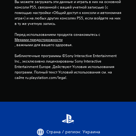
Вы можете загружать эти данные и играть в них на основной 
е
консоли PS5, связанной с вашей учетной записьью (с 
з
помощью настройки «Общий доступ к консоли и автономная 
о
игра») и на любых других консолях PS5, если войдете на них 
д
в ту же учетную запись.
н
о
Перед использованием продукта ознакомьтесь с 
Мерами предосторожности
в
, важными для вашего здоровья.
р
е
Библиотечные программы ©Sony Interactive Entertainment 
м
Inc., эксклюзивно лицензированы Sony Interactive 
е
Entertainment Europe. Действуют Условия использования 
н
программ. Полный текст Условий использования см. на 
н
сайте ru.playstation.com/legal.
ы
х
н
а
ж
а
т
и
й
Страна / регион: Украина