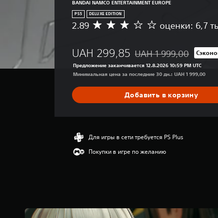
BANDAI NAMCO ENTERTAINMENT EUROPE
PS5
DELUXE EDITION
2.89
оценки: 6,7 т
С
р
е
UAH 299,85
UAH 1 999,00
Сэконо
д
Скидка с исходной цены 
н
Предложение заканчивается 12.8.2026 10:59 PM UTC
я
Минимальная цена за последние 30 дн.: UAH 1 999,00
я
о
Добавить в корзину
ц
е
н
к
а
Для игры в сети требуется PS Plus
:
Покупки в игре по желанию
2
.
8
9
и
з
п