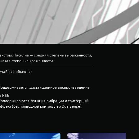
екстом, Насилие — средняя степень выраженности,
низкая степень выраженности
лучайные объекты)
Поддерживается дистанционное воспроизведение
я PS5
Поддерживаются функция вибрации и триггерный
эффект (беспроводной контроллер DualSense)