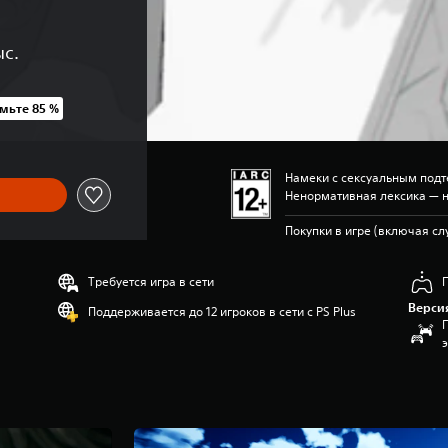
ыс.
мьте 85 %
UAH 1 999,00
Намеки с сексуальным подт
Ненормативная лексика — 
Покупки в игре (включая с
Требуется игра в сети
Верси
Поддерживается до 12 игроков в сети с PS Plus