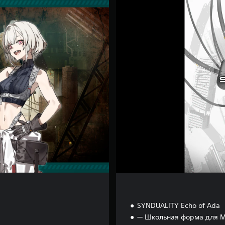
D
e
l
u
x
e
E
d
i
t
i
o
n
SYNDUALITY Echo of Ada
— Школьная форма для М