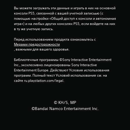
Вы можете загружать эти данные и играть в них на основной 
консоли PS5, связанной с вашей учетной записьью (с 
помощью настройки «Общий доступ к консоли и автономная 
игра») и на любых других консолях PS5, если войдете на них 
в ту же учетную запись.
Перед использованием продукта ознакомьтесь с 
Мерами предосторожности
, важными для вашего здоровья.
Библиотечные программы ©Sony Interactive Entertainment 
Inc., эксклюзивно лицензированы Sony Interactive 
Entertainment Europe. Действуют Условия использования 
программ. Полный текст Условий использования см. на 
сайте ru.playstation.com/legal.
©︎ KH/S, MP
©Bandai Namco Entertainment Inc.