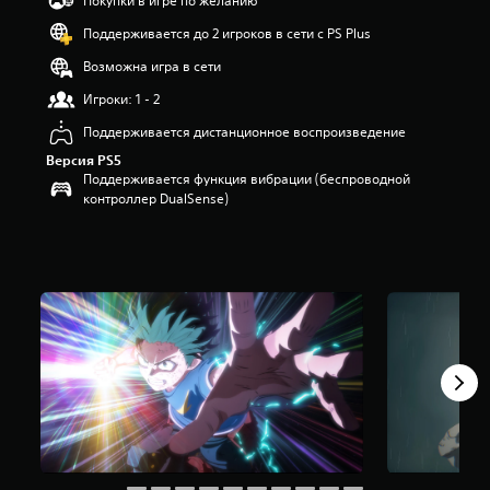
Покупки в игре по желанию
з
Поддерживается до 2 игроков в сети с PS Plus
п
я
Возможна игра в сети
т
и
Игроки: 1 - 2
з
Поддерживается дистанционное воспроизведение
в
е
Версия PS5
з
Поддерживается функция вибрации (беспроводной
д
контроллер DualSense)
н
а
о
с
н
о
в
а
н
и
и
1
,
7