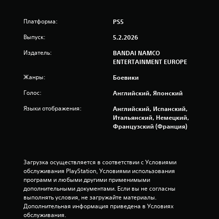
е
Платформа:
PS5
н
Выпуск:
5.2.2026
о
Издатель:
BANDAI NAMCO
ENTERTAINMENT EUROPE
к
Жанры:
Боевики
Голос:
Английский, Японский
Языки отображения:
Английский, Испанский,
Итальянский, Немецкий,
Французский (Франция)
Загрузка осуществляется в соответствии с Условиями 
обслуживания PlayStation, Условиями использования 
программ и любыми другими применимыми 
дополнительными документами. Если вы не согласны 
выполнять условия, не загружайте материалы. 
Дополнительная информация приведена в Условиях 
обслуживания.