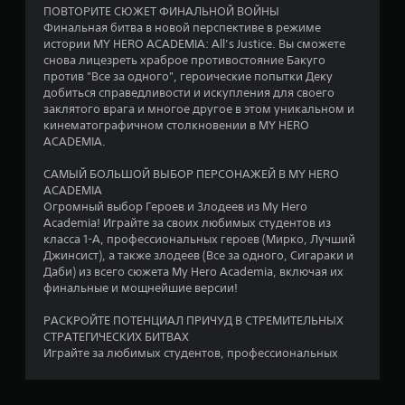
ПОВТОРИТЕ СЮЖЕТ ФИНАЛЬНОЙ ВОЙНЫ
о
Финальная битва в новой перспективе в режиме
истории MY HERO ACADEMIA: All’s Justice. Вы сможете
в
снова лицезреть храброе противостояние Бакуго
против "Все за одного", героические попытки Деку
а
добиться справедливости и искупления для своего
заклятого врага и многое другое в этом уникальном и
н
кинематографичном столкновении в MY HERO
ACADEMIA.
и
САМЫЙ БОЛЬШОЙ ВЫБОР ПЕРСОНАЖЕЙ В MY HERO
и
ACADEMIA
Огромный выбор Героев и Злодеев из My Hero
1
Academia! Играйте за своих любимых студентов из
класса 1-А, профессиональных героев (Мирко, Лучший
7
Джинсист), а также злодеев (Все за одного, Сигараки и
Даби) из всего сюжета My Hero Academia, включая их
финальные и мощнейшие версии!
4
РАСКРОЙТЕ ПОТЕНЦИАЛ ПРИЧУД В СТРЕМИТЕЛЬНЫХ
0
СТРАТЕГИЧЕСКИХ БИТВАХ
Играйте за любимых студентов, профессиональных
о
ц