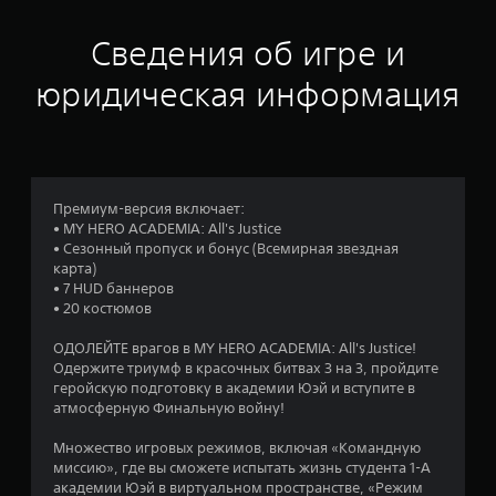
е
н
Сведения об игре и
к
юридическая информация
а
:
3
Премиум-версия включает:
• MY HERO ACADEMIA: All's Justice
.
• Сезонный пропуск и бонус (Всемирная звездная
карта)
9
• 7 HUD баннеров
• 20 костюмов
6
ОДОЛЕЙТЕ врагов в MY HERO ACADEMIA: All's Justice!
и
Одержите триумф в красочных битвах 3 на 3, пройдите
геройскую подготовку в академии Юэй и вступите в
з
атмосферную Финальную войну!
п
Множество игровых режимов, включая «Командную
миссию», где вы сможете испытать жизнь студента 1-А
я
академии Юэй в виртуальном пространстве, «Режим