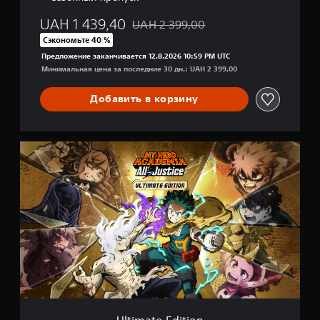
UAH 1 439,40
UAH 2 399,00
Скидка с исходной цены UAH 2 399,00
Сэкономьте 40 %
Предложение заканчивается 12.8.2026 10:59 PM UTC
Минимальная цена за последние 30 дн.: UAH 2 399,00
Добавить в корзину
U
l
t
i
m
a
t
e
E
d
i
t
i
o