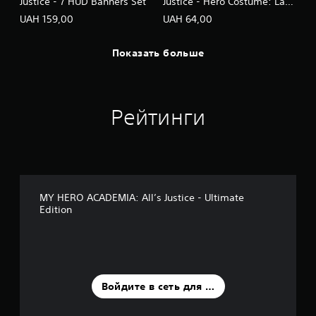
Justice - 7 HUD Banners Set
Justice - Hero Costume: Lady
Nagant
UAH 159,00
UAH 64,00
Показать больше
Рейтинги
MY HERO ACADEMIA: All’s Justice - Ultimate
Edition
Войдите в сеть для оценки