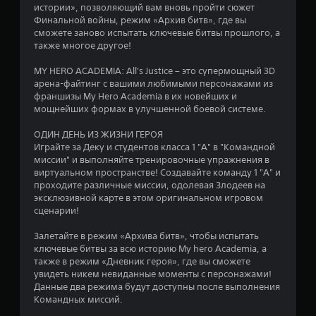
истории», позволяющий вам вновь пройти сюжет
т
Финальной войны, режим «Архив битв», где вы
сможете заново испытать ключевые битвы прошлого, а
и
также многое другое!
MY HERO ACADEMIA: All's Justice – это супермощный 3D
з
арена-файтинг с вашими любимыми персонажами из
франшизы My Hero Academia в их новейших и
в
мощнейших формах в улучшенной боевой системе.
е
ОДИН ДЕНЬ ИЗ ЖИЗНИ ГЕРОЯ
Играйте за Деку и студентов класса 1 "А" в "Командной
з
миссии" и выполняйте тренировочные упражнения в
виртуальном пространстве! Создавайте команду 1 "А" и
д
проходите различные миссии, одолевая Злодеев на
эксклюзивной карте в этом оригинальном игровом
н
сценарии!
а
Залетайте в режим «Архива битв», чтобы испытать
ключевые битвы за всю историю My hero Academia, а
о
также в режим «Дневник героя», где вы сможете
увидеть никем невиданные моменты с персонажами!
с
Данные два режима будут доступны после выполнения
Командных миссий.
н