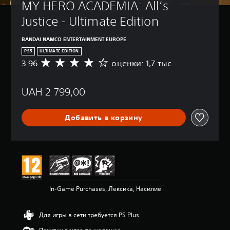
MY HERO ACADEMIA: All’s 
Justice - Ultimate Edition
BANDAI NAMCO ENTERTAINMENT EUROPE
PS5
ULTIMATE EDITION
3.96
оценки: 1,7 тыс.
С
р
е
UAH 2 799,00
д
н
я
Добавить в корзину
я
о
ц
е
н
к
а
:
In-Game Purchases, Лексика, Насилие
3
.
9
Для игры в сети требуется PS Plus
6
и