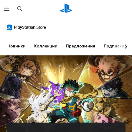
П
о
и
с
к
Новинки
Коллекции
Предложения
Подписки