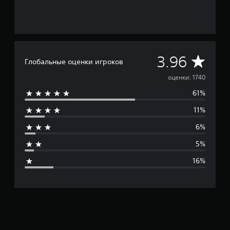
С
3.96
Глобальные оценки игроков
р
оценки: 1740
61%
е
11%
д
6%
н
5%
я
16%
я
о
ц