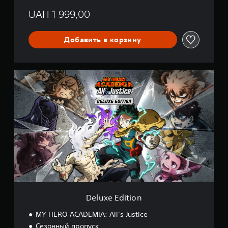
UAH 1 999,00
Добавить в корзину
D
e
l
u
x
e
E
d
i
t
i
o
n
Deluxe Edition
MY HERO ACADEMIA: All’s Justice
Сезонный пропуск