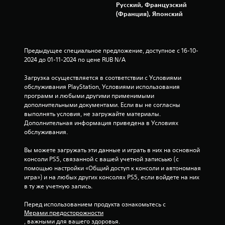
о
Русский, Французский
е
б
(Франция), Японский
н
и
н
ю
ы
п
х
о
Предыдущее специальное предложение, доступное с 16-10-
н
и
2024 до 01-11-2024 по цене RUB N/A
а
г
ж
р
Загрузка осуществляется в соответствии с Условиями 
а
е
обслуживания PlayStation, Условиями использования 
.
т
программ и любыми другими применимыми 
дополнительными документами. Если вы не согласны 
и
выполнять условия, не загружайте материалы. 
й
П
Дополнительная информация приведена в Условиях 
М
р
обслуживания.
о
и
ж
о
Вы можете загружать эти данные и играть в них на основной 
н
с
консоли PS5, связанной с вашей учетной записьью (с 
о
помощью настройки «Общий доступ к консоли и автономная 
т
и
игра») и на любых других консолях PS5, если войдете на них 
а
г
в ту же учетную запись.
н
р
о
а
Перед использованием продукта ознакомьтесь с 
в
т
Мерами предосторожности
ь
к
, важными для вашего здоровья.