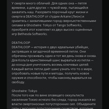
8
н
У смерти много обличий. Для одних она — петля
г
в
времени, а для других — чужой мир, пытающийся
2
о
е
захватить наш. Разорвите порочный круг жизни и
п
р
смерти в DEATHLOOP от студии Arkane (Лион) и
о
т
о
сразитесь с захватившими город сверхъестественными
и
с
силами в Ghostwire: Tokyo от Tango Softworks,
ц
р
о
приобретя этот комплект из двух высоко оценённых
о
б
игр Bethesda Softworks.
е
в
и
а
DEATHLOOP
я
н
н
DEATHLOOP — история о двух идеальных убийцах,
и
М
застрявших в загадочной временной петле. Они
о
я
о
обречены проживать один и тот же день снова и снова.
д
ж
Для Кольта единственный шанс вырваться из петли —
ж
н
к
до конца дня уничтожить восемь ключевых целей.
о
о
Каждый виток петли даёт шанс узнать что-то о мире,
й
в
опробовать новые пути и методы, получить новое
с
л
оружие и способности, чтобы наконец вырваться на
т
ю
свободу.
и
б
к
о
Ghostwire: Tokyo
о
й
После того как по вине зловещего оккультиста
в
м
население Токио исчезло без следа, город оказался во
.
о
власти смертоносных потусторонних сил. Объедините
м
силы с могучим потусторонним существом, которым