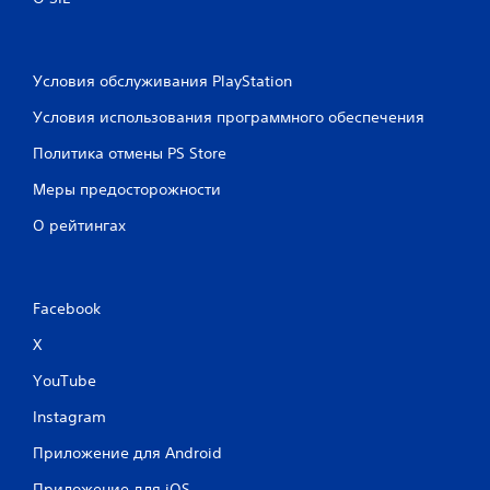
ь
м
к
а
о
т
к
и
Условия обслуживания PlayStation
н
к
о
у
Условия использования программного обеспечения
п
(
о
т
Политика отмены PS Store
к
о
о
л
Меры предосторожности
д
ь
О рейтингах
н
к
о
о
в
п
р
р
е
и
Facebook
м
и
X
е
г
н
р
YouTube
н
е
о
б
Instagram
.
е
з
Приложение для Android
с
М
е
Приложение для iOS