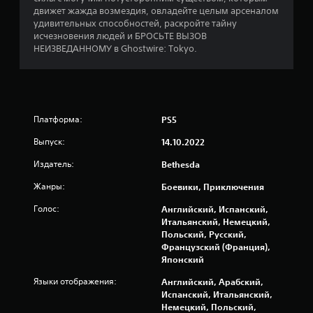
е
движет жажда возмездия, овладейте целым арсеналом
М
н
удивительных способностей, раскройте тайну
о
т
исчезновения людей и БРОСЬТЕ ВЫЗОВ
ж
о
НЕИЗВЕДАННОМУ в Ghostwire: Tokyo.
н
б
р
о
а
и
т
г
и
р
т
Платформа:
PS5
а
ь
т
Выпуск:
14.10.2022
с
ь
я
Издатель:
Bethesda
б
к
е
у
Жанры:
Боевики, Приключения
ч
з
е
о
Голос:
Английский, Испанский,
б
Итальянский, Немецкий,
д
н
Польский, Русский,
н
о
Французский (Франция),
о
м
Японский
в
у
р
Языки отображения:
п
Английский, Арабский,
е
о
Испанский, Итальянский,
м
с
Немецкий, Польский,