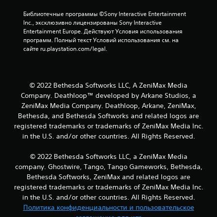
в
а
и
и
Библиотечные программы ©Sony Interactive Entertainment 
г
Inc., эксклюзивно лицензированы Sony Interactive 
г
р
Entertainment Europe. Действуют Условия использования 
р
у
программ. Полный текст Условий использования см. на 
ы
и
сайте ru.playstation.com/legal.
п
М
е
о
р
ж
е
н
© 2022 Bethesda Softworks LLC, A ZeniMax Media
х
о
Company. Deathloop™ developed by Arkane Studios, a
о
в
ZeniMax Media Company. Deathloop, Arkane, ZeniMax,
д
л
Bethesda, and Bethesda Softworks and related logos are
и
ю
т
б
registered trademarks or trademarks of ZeniMax Media Inc.
ь
о
in the U.S. and/or other countries. All Rights Reserved.
п
й
о
м
© 2022 Bethesda Softworks LLC, a ZeniMax Media
м
о
company. Ghostwire, Tango, Tango Gameworks, Bethesda,
е
м
Bethesda Softworks, ZeniMax and related logos are
н
е
ю
н
registered trademarks or trademarks of ZeniMax Media Inc.
,
т
in the U.S. and/or other countries. All Rights Reserved.
н
п
Политика конфиденциальности и пользовательское
е
р