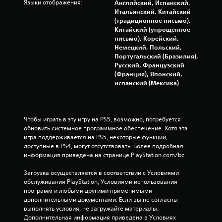
Языки отображения:
Английский, Испанский,
е
Итальянский, Китайский
м
(традиционное письмо),
е
Китайский (упрощенное
н
письмо), Корейский,
т
Немецкий, Польский,
ы
Португальский (Бразилия),
у
Русский, Французский
п
(Франция), Японский,
р
испанский (Мексика)
а
в
л
е
Чтобы играть в эту игру на PS5, возможно, потребуется 
н
обновить системное программное обеспечение. Хотя эта 
и
игра поддерживается на PS5, некоторые функции, 
я
доступные в PS4, могут отсутствовать. Более подробная 
.
информация приведена на странице PlayStation.com/bc.
М
Загрузка осуществляется в соответствии с Условиями 
о
обслуживания PlayStation, Условиями использования 
ж
программ и любыми другими применимыми 
дополнительными документами. Если вы не согласны 
н
выполнять условия, не загружайте материалы. 
о
Дополнительная информация приведена в Условиях 
и