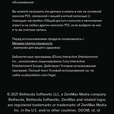
обслуживания.
г
р
Вы можете загружать эти данные и играть в них на основной 
а
консоли PS5, связанной с вашей учетной записьью (с 
т
помощью настройки «Общий доступ к консоли и автономная 
ь
игра») и на любых других консолях PS5, если войдете на них 
б
в ту же учетную запись.
е
Перед использованием продукта ознакомьтесь с 
з
Мерами предосторожности
в
, важными для вашего здоровья.
и
б
Библиотечные программы ©Sony Interactive Entertainment 
р
Inc., эксклюзивно лицензированы Sony Interactive 
а
Entertainment Europe. Действуют Условия использования 
ц
программ. Полный текст Условий использования см. на 
сайте ru.playstation.com/legal.
и
и
к
о
© 2021 Bethesda Softworks LLC, a ZeniMax Media company.
н
Bethesda, Bethesda Softworks, ZeniMax and related logos
т
are registered trademarks or trademarks of ZeniMax Media
р
Inc. in the U.S. and/or other countries. DOOM, id, id
о