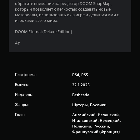
р
обратите внимание на редактор DOOM SnapMap,
у
который позволяет с лёгкостью создавать новые
,
материалы, использовать их в игре и делиться ими с
н
игроками всего мира.
е
и
DOOM Eternal (Deluxe Edition)
с
п
Ар
о
л
ь
з
у
Платформа:
PS4, PS5
я
с
Выпуск:
22.1.2025
е
н
Издатель:
Bethesda
с
о
Жанры:
Шутеры, Боевики
р
Голос:
н
Английский, Испанский,
ы
Итальянский, Немецкий,
е
Польский, Русский,
э
Французский (Франция)
л