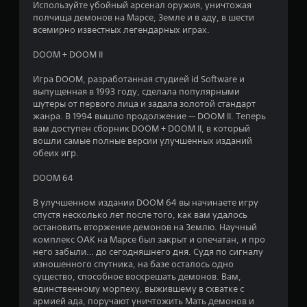
ж
Используйте убойный арсенал оружия, уничтожая
ц
с
полчища демонов на Марсе, Земле и в аду, в шести
н
е
всемирно известных легендарных играх.
о
е
т
и
и
DOOM + DOOM II
г
н
)
р
.
Игра DOOM, разработанная студией id Software и
о
а
выпущенная в 1993 году, сделала популярными
т
шутеры от первого лица и задала золотой стандарт
к
ь
жанра. В 1994 вышло продолжение — DOOM II. Теперь
б
вам доступен сборник DOOM + DOOM II, в который
вошли самые полные версии улучшенных изданий
е
обеих игр.
з
с
DOOM 64
е
н
В улучшенном издании DOOM 64 вы начинаете игру
с
спустя несколько лет после того, как вам удалось
о
остановить вторжение демонов на Землю. Научный
р
комплекс ОАК на Марсе был закрыт и опечатан, и про
н
него забыли… до сегодняшнего дня. Судя по сигналу
изношенного спутника, на базе осталось одно
о
существо, способное воскрешать демонов. Вам,
г
единственному морпеху, выжившему в схватке с
о
армией ада, поручают уничтожить Мать демонов и
у