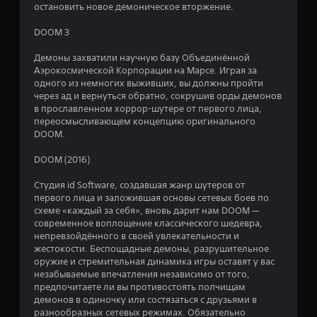
остановить новое демоническое вторжение.
п
р
DOOM 3
а
в
Демоны захватили научную базу Объединённой
л
Аэрокосмической Корпорации на Марсе. Играя за
одного из немногих выживших, вы должны пройти
е
через ад и вернуться обратно, сокрушив орды демонов
н
в прославленном хоррор-шутере от первого лица,
и
переосмысливающем концепцию оригинального
я
DOOM.
М
о
DOOM (2016)
ж
н
Студия id Software, создавшая жанр шутеров от
о
первого лица и заложившая основы сетевых боев по
и
схеме «каждый за себя», вновь дарит нам DOOM —
г
современное воплощение классического шедевра,
р
непревзойдённого в своей увлекательности и
а
жестокости. Беспощадные демоны, разрушительное
т
оружие и стремительная динамика игры оставят у вас
ь
незабываемые впечатления независимо от того,
в
предпочитаете ли вы противостоять полчищам
и
демонов в одиночку или состязаться с друзьями в
г
разнообразных сетевых режимах. Обязательно