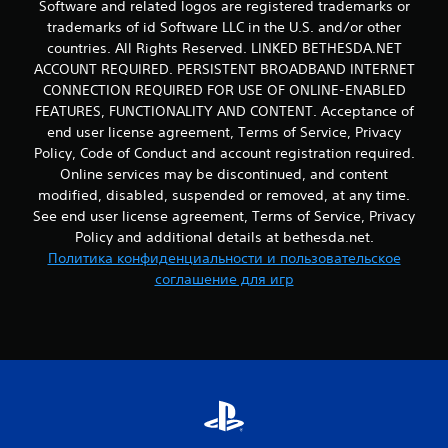
Software and related logos are registered trademarks or
л
trademarks of id Software LLC in the U.S. and/or other
л
countries. All Rights Reserved. LINKED BETHESDA.NET
е
р
ACCOUNT REQUIRED. PERSISTENT BROADBAND INTERNET
а
CONNECTION REQUIRED FOR USE OF ONLINE-ENABLED
FEATURES, FUNCTIONALITY AND CONTENT. Acceptance of
М
о
end user license agreement, Terms of Service, Privacy
ж
Policy, Code of Conduct and account registration required.
н
Online services may be discontinued, and content
о
modified, disabled, suspended or removed, at any time.
и
See end user license agreement, Terms of Service, Privacy
г
Policy and additional details at bethesda.net.
р
а
Политика конфиденциальности и пользовательское
т
соглашение для игр
ь
в
и
г
р
у
,
н
е