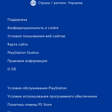
в
Страна / регион: Украина
к
л
ю
Поддержка
ч
а
Конфиденциальность и cookie
я
в
Условия пользования веб-сайтом
и
б
Карта сайта
р
а
PlayStation Studios
ц
и
Правовая информация
ю
О SIE
к
о
н
т
р
Условия обслуживания PlayStation
о
Условия использования программного обеспечения
л
л
Политика отмены PS Store
е
р