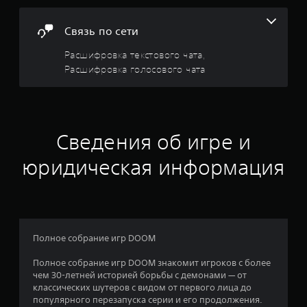
у
н
о
п
е
р
Связь по сети
м
в
а
а
Расшифровка текстового чата,
в
т
а
л
Расшифровка голосового чата
и
е
к
н
н
у
и
(
и
я
т
д
о
Сведения об игре и
и
в
л
и
ь
юридическая информация
4
ж
к
е
о
2
н
п
и
р
4
я
и
м
и
Полное собрание игр DOOM
и
2
г
.
р
Полное собрание игр DOOM знакомит игроков с более
4
е
чем 30-летней историей борьбы с демонами — от
б
М
классических шутеров с видом от первого лица до
о
е
о
популярного перезапуска серии и его продолжения.
з