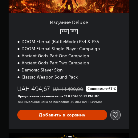
я
у
u
и
у
к
н
x
л
п
с
а
e
и
р
о
с
п
а
Издание Deluxe
в
т
о
в
с
р
с
л
PS4
PS5
е
о
р
е
х
DOOM Eternal (BattleMode) PS4 & PS5
е
н
й
с
д
и
DOOM Eternal Single Player Campaign
к
т
с
я
а
о
Ancient Gods Part One Campaign
т
и
р
)
Ancient Gods Part Two Campaign
в
г
о
П
Demonic Slayer Skin
о
р
н
р
м
о
Classic Weapon Sound Pack
.
е
в
й
д
и
.
UAH 494,67
UAH 1 499,00
Сэкономьте 67 %
л
Скидка с исходной цены UAH 1 499,00
С
б
Предложение заканчивается 12.8.2026 10:59 PM UTC
а
р
р
Н
Минимальная цена за последние 30 дн.: UAH 1 499,00
г
а
е
а
а
ц
д
ю
п
Добавить в корзину
и
с
т
о
и
т
с
к
м
в
я
о
и
о
в
Y
н