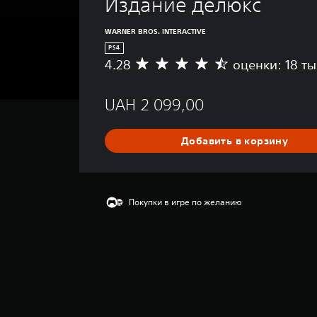
Издание делюкс
WARNER BROS. INTERACTIVE
PS4
4.28
оценки: 18 ты
С
р
е
UAH 2 099,00
д
н
я
Добавить в корзину
я
о
ц
е
н
Покупки в игре по желанию
к
а
:
4
.
2
8
и