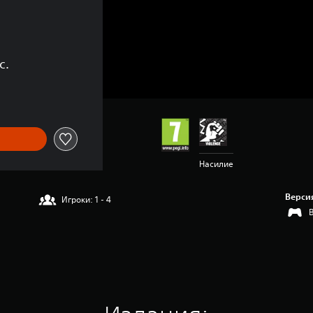
с.
Насилие
Верси
Игроки: 1 - 4