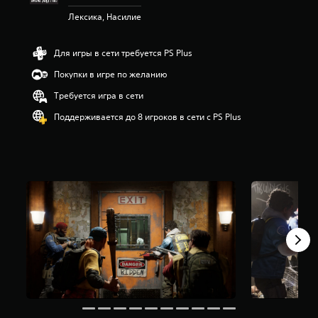
з
Лексика, Насилие
п
я
т
Для игры в сети требуется PS Plus
и
Покупки в игре по желанию
з
в
Требуется игра в сети
е
з
Поддерживается до 8 игроков в сети с PS Plus
д
н
а
о
с
н
о
в
а
н
и
и
1
2
т