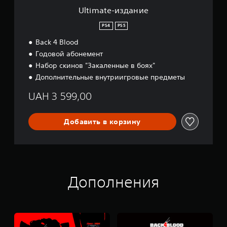
н
Ultimate-издание
и
е
PS4
PS5
Back 4 Blood
Годовой абонемент
Набор скинов "Закаленные в боях"
Дополнительные внутриигровые предметы
UAH 3 599,00
Добавить в корзину
Дополнения