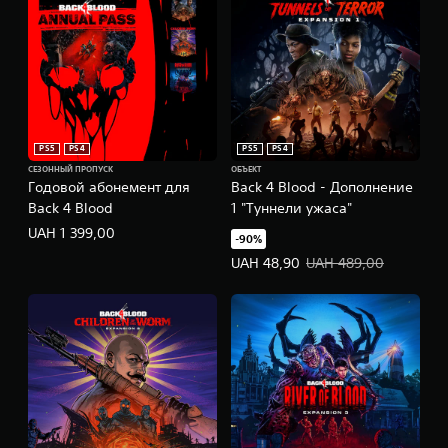
PS5
PS4
PS5
PS4
СЕЗОННЫЙ ПРОПУСК
ОБЪЕКТ
Годовой абонемент для
Back 4 Blood - Дополнение
Back 4 Blood
1 "Туннели ужаса"
UAH 1 399,00
-90%
Цена предложения: UAH 48,90. 
UAH 48,90
UAH 489,00