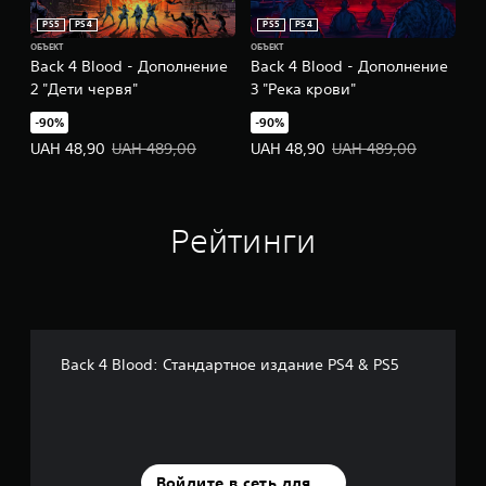
PS5
PS4
PS5
PS4
ОБЪЕКТ
ОБЪЕКТ
Back 4 Blood - Дополнение
Back 4 Blood - Дополнение
2 "Дети червя"
3 "Река крови"
-90%
-90%
Цена предложения: UAH 48,90. Исходная цена: UAH 489,00.
Цена предложения: UAH 48,90. 
UAH 48,90
UAH 489,00
UAH 48,90
UAH 489,00
Рейтинги
Back 4 Blood: Стандартное издание PS4 & PS5
Войдите в сеть для оценки