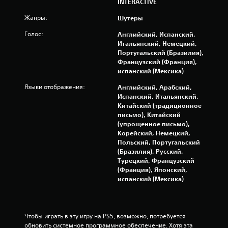
INTERACTIVE
о
Жанры:
Шутеры
ц
Голос:
Английский, Испанский,
Итальянский, Немецкий,
е
Португальский (Бразилия),
Французский (Франция),
н
испанский (Мексика)
о
Языки отображения:
Английский, Арабский,
Испанский, Итальянский,
к
Китайский (традиционное
письмо), Китайский
(упрощенное письмо),
Корейский, Немецкий,
Польский, Португальский
(Бразилия), Русский,
Турецкий, Французский
(Франция), Японский,
испанский (Мексика)
Чтобы играть в эту игру на PS5, возможно, потребуется 
обновить системное программное обеспечение. Хотя эта 