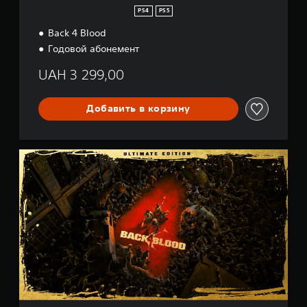
PS4
PS5
Back 4 Blood
Годовой абонемент
UAH 3 299,00
Добавить в корзину
U
l
t
i
m
a
t
e
-
и
з
д
а