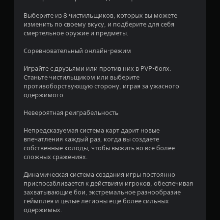
п
я
Выберите из 8 чистильщиков, которых вы можете
изменить по своему вкусу, и подберите для себя
т
смертельное оружие и предметы.
и
Соревновательный онлайн-режим
Играйте с друзьями или против них в PVP-боях.
з
Станьте чистильщиком или выберите
противоборствующую сторону, играя за ужасного
в
одержимого.
е
Невероятная реиграбельность
з
Непредсказуемая система карт дарит новые
впечатления каждый раз, когда вы создаете
д
собственные колоды, чтобы выжить во все более
сложных сражениях.
н
Динамическая система создания игры постоянно
а
приспосабливается к действиям игроков, обеспечивая
захватывающие бои, экстремальное разнообразие
о
геймплея и целые легионы еще более сильных
одержимых.
с