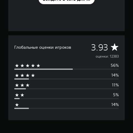
С
3.93
Глобальные оценки игроков
р
оценки: 12383
56%
е
14%
д
11%
н
5%
я
14%
я
о