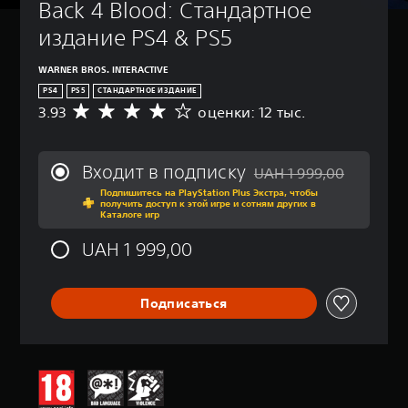
Back 4 Blood: Стандартное 
издание PS4 & PS5
WARNER BROS. INTERACTIVE
PS4
PS5
СТАНДАРТНОЕ ИЗДАНИЕ
3.93
оценки: 12 тыс.
С
р
е
д
Входит в подписку
UAH 1 999,00
н
Скидка с исходной цены
Подпишитесь на PlayStation Plus Экстра, чтобы
я
получить доступ к этой игре и сотням других в
я
Каталоге игр
о
ц
UAH 1 999,00
е
н
к
Подписаться
а
:
3
.
9
3
и