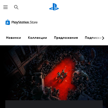
П
о
и
с
к
Новинки
Коллекции
Предложения
Подписки