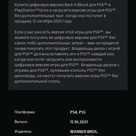
Купите цифровую версию Back 4 Blood для PS4™ в
н
PlayStation™Store и загрузите версию игры для PS5™
без дополнительных трат, когда она поступит в
о
продажу 12 октября 2021 года.
в
Если у вас уже есть версия этой игры для PS4™, вы
можете получить ее цифровую версию для PS5™ без
а
каких-либо дополнительных затрат – вам не придется
снова покупать этот продукт. Владельцы диска с игрой
н
для PS4™ должны вставлять его в PS5™ каждый раз,
когда они хотят загрузить или воспроизвести
и
цифровую версию игры для PS5™. Владельцы дисков с
играми для PS4™, купившие консоль PS5™ без
и
дисковода, не смогут получить версию игры PS5™ без
дополнительной платы.
1
2
3
Платформа:
PS4, PS5
8
Выпуск:
11.10.2021
3
Издатель:
WARNER BROS.