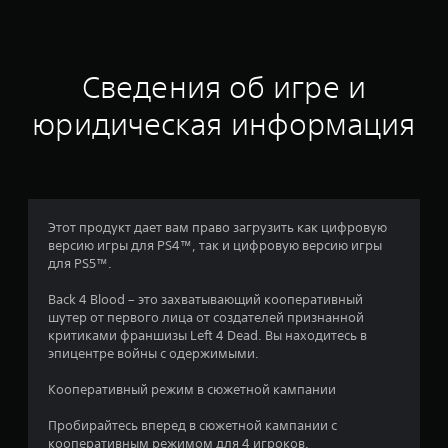
ц
е
н
Сведения об игре и
к
юридическая информация
а
:
3
Этот продукт дает вам право загрузить как цифровую
версию игры для PS4™, так и цифровую версию игры
.
для PS5™.
9
Back 4 Blood – это захватывающий кооперативный
шутер от первого лица от создателей признанной
3
критиками франшизы Left 4 Dead. Вы находитесь в
эпицентре войны с одержимыми.
и
Кооперативный режим в сюжетной кампании
з
Пробирайтесь вперед в сюжетной кампании с
кооперативным режимом для 4 игроков.