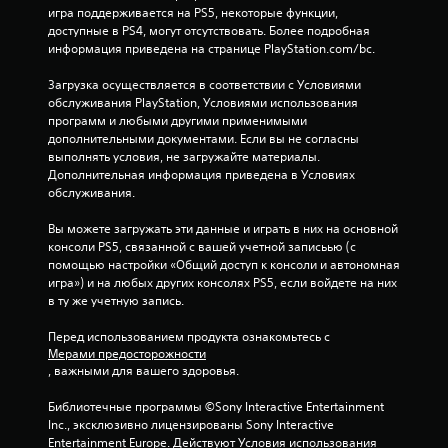
игра поддерживается на PS5, некоторые функции, 
доступные в PS4, могут отсутствовать. Более подробная 
информация приведена на странице PlayStation.com/bc.
Загрузка осуществляется в соответствии с Условиями 
обслуживания PlayStation, Условиями использования 
программ и любыми другими применимыми 
дополнительными документами. Если вы не согласны 
выполнять условия, не загружайте материалы. 
Дополнительная информация приведена в Условиях 
обслуживания.
Вы можете загружать эти данные и играть в них на основной 
консоли PS5, связанной с вашей учетной записьью (с 
помощью настройки «Общий доступ к консоли и автономная 
игра») и на любых других консолях PS5, если войдете на них 
в ту же учетную запись.
Перед использованием продукта ознакомьтесь с 
Мерами предосторожности
, важными для вашего здоровья.
Библиотечные программы ©Sony Interactive Entertainment 
Inc., эксклюзивно лицензированы Sony Interactive 
Entertainment Europe. Действуют Условия использования 