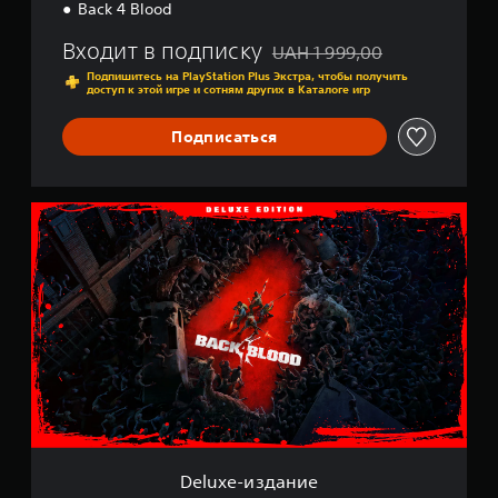
Back 4 Blood
е
Входит в подписку
UAH 1 999,00
Скидка с исходной цены UAH 
Подпишитесь на PlayStation Plus Экстра, чтобы получить
доступ к этой игре и сотням других в Каталоге игр
Подписаться
D
e
l
u
x
e
-
и
з
д
а
н
и
е
Deluxe-издание