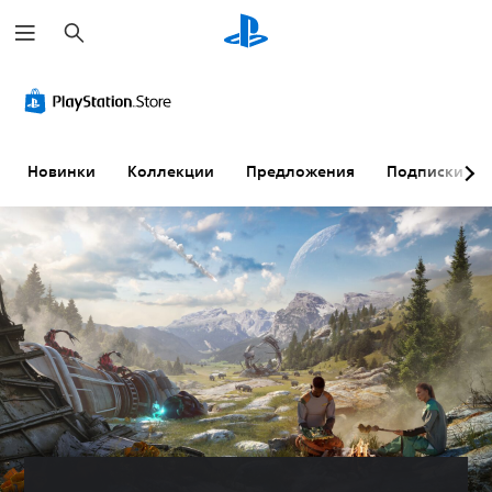
П
о
и
с
к
Новинки
Коллекции
Предложения
Подписки