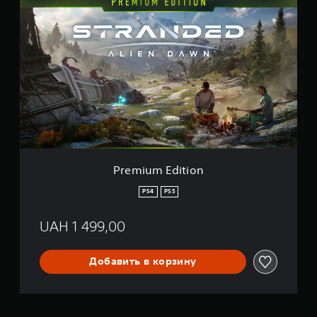
r
e
m
i
u
m
E
d
i
t
i
o
n
Premium Edition
PS4
PS5
UAH 1 499,00
Добавить в корзину