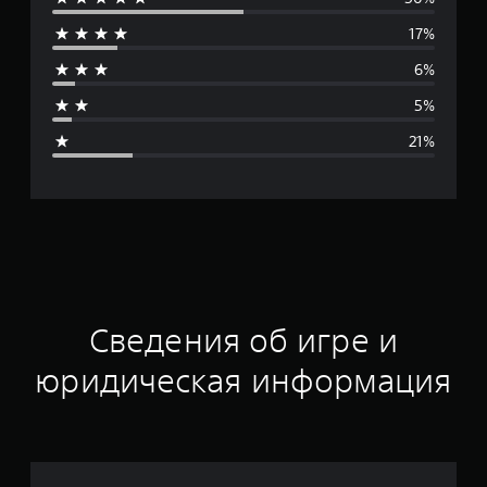
е
17%
д
6%
н
5%
я
21%
я
о
ц
е
н
Сведения об игре и
к
юридическая информация
а
: