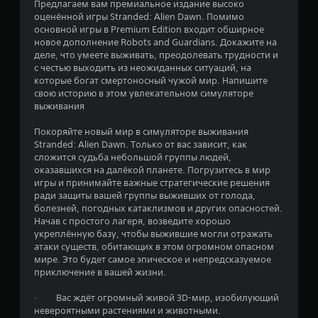
3
Предлагаем вам премиальное издание высоко
оценённой игры Stranded: Alien Dawn. Помимо
.
основной игры в Premium Edition входит обширное
новое дополнение Robots and Guardians. Докажите на
7
деле, что умеете выживать, преодолевать трудности и
с честью выходить из неожиданных ситуаций, на
и
которые богат смертоносный чужой мир. Напишите
свою историю в этом увлекательном симуляторе
з
выживания
п
Покоряйте новый мир в симуляторе выживания
Stranded: Alien Dawn. Только от вас зависит, как
я
сложится судьба небольшой группы людей,
оказавшихся на далёкой планете. Погрузитесь в мир
т
игры и принимайте важные стратегические решения
ради защиты вашей группы выживших от голода,
и
болезней, погодных катаклизмов и других опасностей.
Начав с простого лагеря, возведите хорошо
з
укреплённую базу, чтобы выжившие могли отражать
атаки существ, обитающих в этом огромном опасном
мире. Это будет самое эпическое и непредсказуемое
в
приключение в вашей жизни.
е
· Вас ждёт огромный живой 3D-мир, изобилующий
невероятными растениями и животными.