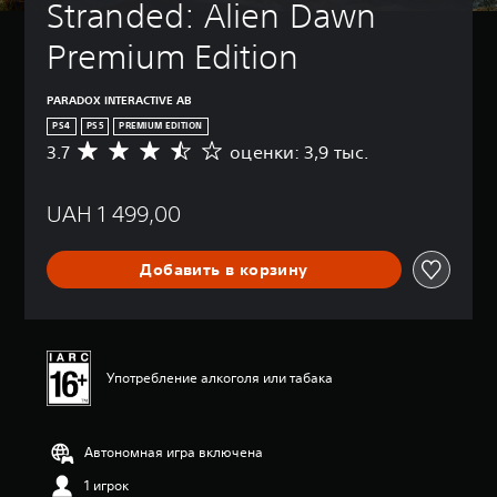
Stranded: Alien Dawn 
Premium Edition
PARADOX INTERACTIVE AB
PS4
PS5
PREMIUM EDITION
3.7
оценки: 3,9 тыс.
С
р
е
UAH 1 499,00
д
н
я
Добавить в корзину
я
о
ц
е
н
к
Употребление алкоголя или табака
а
:
3
Автономная игра включена
.
7
1 игрок
и