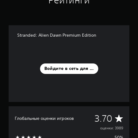
Рейтинги
Stranded: Alien Dawn Premium Edition
Войдите в сеть для оценки
С
3.70
Глобальные оценки игроков
р
оценки: 3989
50%