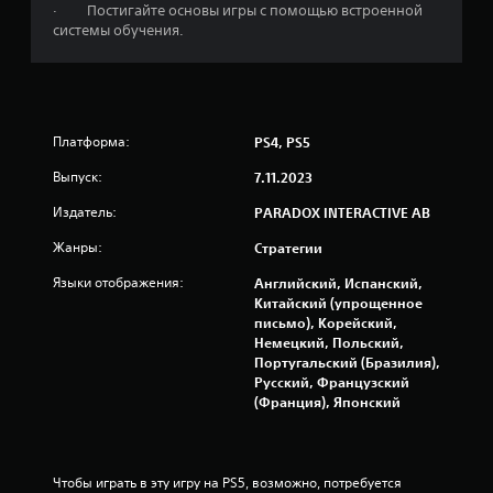
· Постигайте основы игры с помощью встроенной
3
системы обучения.
9
8
Платформа:
PS4, PS5
9
Выпуск:
7.11.2023
о
Издатель:
PARADOX INTERACTIVE AB
ц
Жанры:
Стратегии
е
Языки отображения:
Английский, Испанский,
Китайский (упрощенное
н
письмо), Корейский,
Немецкий, Польский,
о
Португальский (Бразилия),
Русский, Французский
к
(Франция), Японский
Чтобы играть в эту игру на PS5, возможно, потребуется 