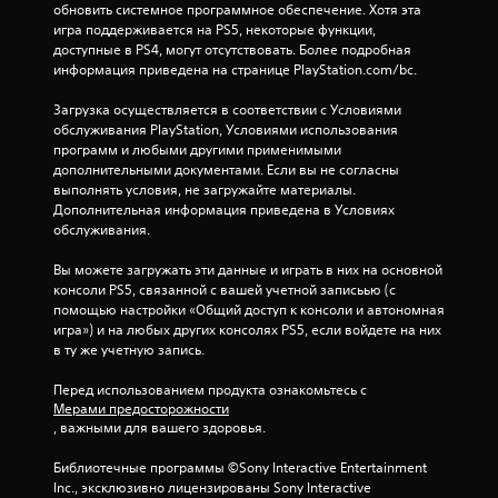
обновить системное программное обеспечение. Хотя эта 
игра поддерживается на PS5, некоторые функции, 
доступные в PS4, могут отсутствовать. Более подробная 
информация приведена на странице PlayStation.com/bc.
Загрузка осуществляется в соответствии с Условиями 
обслуживания PlayStation, Условиями использования 
программ и любыми другими применимыми 
дополнительными документами. Если вы не согласны 
выполнять условия, не загружайте материалы. 
Дополнительная информация приведена в Условиях 
обслуживания.
Вы можете загружать эти данные и играть в них на основной 
консоли PS5, связанной с вашей учетной записьью (с 
помощью настройки «Общий доступ к консоли и автономная 
игра») и на любых других консолях PS5, если войдете на них 
в ту же учетную запись.
Перед использованием продукта ознакомьтесь с 
Мерами предосторожности
, важными для вашего здоровья.
Библиотечные программы ©Sony Interactive Entertainment 
Inc., эксклюзивно лицензированы Sony Interactive 