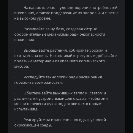
з
· На ваших плечах — удовлетворение потребностей
д
выживших, а также поддержание их здоровья и счастья
на высоком уровне.
н
· Развивайте вашу базу, создавая хитрые
а
оборонительные механизмы ради безопасности
выживших.
о
· Выращивайте растения, собирайте урожай и
с
охотьтесь на дичь. Накапливайте ресурсы и добывайте
полезные материалы из упавшего космического
н
мусора.
о
· Исследуйте технологии ради расширения
горизонта возможностей.
в
· Обеспечивайте выживших теплом, светом и
а
различными устройствами для отдыха, чтобы они
могли перевести дух и подготовиться к новым
н
испытаниям.
и
· Реагируйте на изменения погоды и условий
окружающей среды.
и