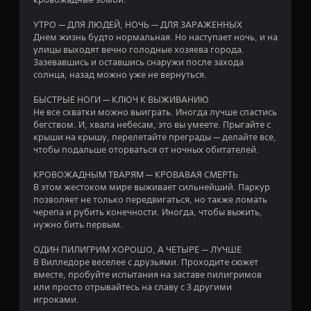
д
УТРО — ДЛЯ ЛЮДЕЙ, НОЧЬ — ДЛЯ ЗАРАЖЕННЫХ
н
Днем жизнь будто нормальная. Но наступает ночь, и на
улицы выходят вечно голодные хозяева города.
а
Зазевавшись и оставшись снаружи после захода
солнца, назад можно уже не вернуться.
о
БЫСТРЫЕ НОГИ — КЛЮЧ К ВЫЖИВАНИЮ
с
Не все схватки можно выиграть. Иногда лучше спастись
бегством. И, хвала небесам, это вы умеете. Прыгайте с
н
крыши на крышу, перелетайте преграды — делайте все,
чтобы подальше оторваться от ночных обитателей.
о
КРОВОЖАДНЫМ ТВАРЯМ — КРОВАВАЯ СМЕРТЬ
в
В этом жестоком мире выживает сильнейший. Паркур
позволяет не только передвигаться, но также ломать
а
черепа и рубить конечности. Иногда, чтобы выжить,
нужно бить первым.
н
ОДИН ПИЛИГРИМ ХОРОШО, А ЧЕТЫРЕ — ЛУЧШЕ
и
В Вилледоре веселее с друзьями. Проходите сюжет
вместе, пробуйте испытания на заставе пилигримов
и
или просто отрывайтесь на славу с 3 другими
игроками.