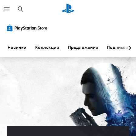
П
о
и
с
к
Новинки
Коллекции
Предложения
Подписки