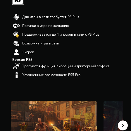
и
з
п
Для игры в сети требуется PS Plus
я
т
Покупки в игре по желанию
и
Поддерживается до 4 игроков в сети с PS Plus
з
в
Возможна игра в сети
е
з
1 игрок
д
Версия PS5
н
Требуются функция вибрации и триггерный эффект
а
о
Улучшенные возможности PS5 Pro
с
н
о
в
а
н
и
и
3
8
т