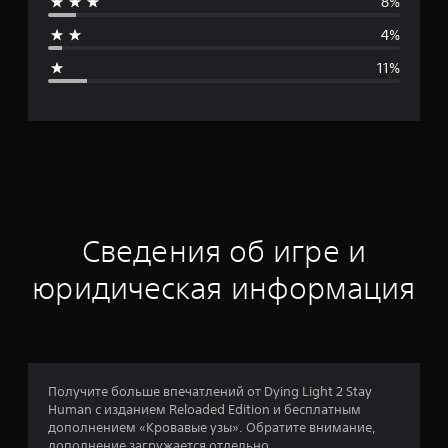
8%
н
4%
я
11%
я
о
ц
е
н
Сведения об игре и
к
юридическая информация
а
:
4
Получите больше впечатлений от Dying Light 2 Stay
Human с изданием Reloaded Edition и бесплатным
.
дополнением «Кровавые узы». Обратите внимание,
дополнение загружается отдельно.