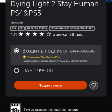
Dying Light 2 Stay Human 
PS4&PS5
TECHLAND
PS4
PS5
RELOADED EDITION
УЛУЧШЕННЫЕ ВОЗМОЖНОСТИ PS5 PRO
4.11
оценки: 38 тыс.
С
р
е
д
Входит в подписку
UAH 1 999,00
н
Скидка с исходной цены
я
В составе PlayStation Plus
Предложение заканчивается 1.9.2026 08:00 AM UTC
я
о
UAH 1 999,00
ц
е
н
к
Подписаться
а
:
4
.
1
Грубые выражения, Крайнее насилие
1