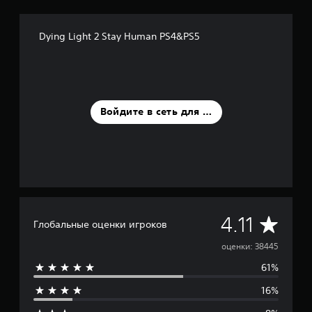
Dying Light 2 Stay Human PS4&PS5
Войдите в сеть для оценки
С
4.11
Глобальные оценки игроков
р
оценки: 38445
61%
е
16%
д