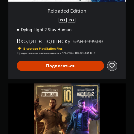
i
o
Reloaded Edition
n
PS4
PS5
Dying Light 2 Stay Human
Входит в подписку
UAH 1 999,00
Скидка с исходной цены UAH 
В составе PlayStation Plus
Предложение заканчивается 1.9.2026 08:00 AM UTC
Подписаться
D
y
i
n
g
L
i
g
h