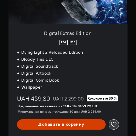
x
t
r
a
s
E
Digital Extras Edition
d
i
PS4
PS5
t
Dying Light 2 Reloaded Edition
i
o
Bloody Ties DLC
n
Digital Soundtrack
Digital Artbook
Digital Comic Book
Wallpaper
UAH 459,80
UAH 2 299,00
Сэкономьте 80 %
Скидка с исходной цены UAH 2 299,00
Предложение заканчивается 12.8.2026 10:59 PM UTC
Минимальная цена за последние 30 дн.: UAH 2 299,00
Добавить в корзину