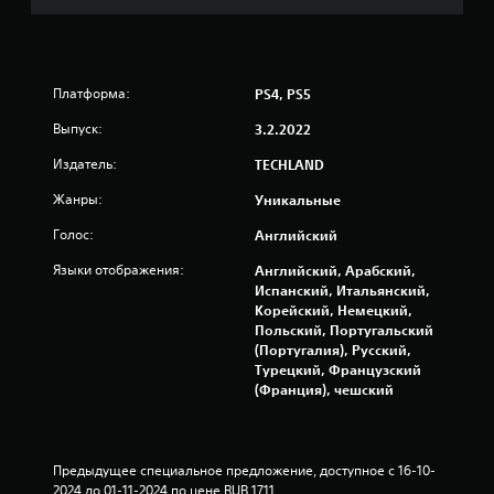
3
8
4
Платформа:
PS4, PS5
4
Выпуск:
3.2.2022
5
Издатель:
TECHLAND
Жанры:
Уникальные
о
Голос:
Английский
ц
Языки отображения:
Английский, Арабский,
е
Испанский, Итальянский,
Корейский, Немецкий,
н
Польский, Португальский
(Португалия), Русский,
о
Турецкий, Французский
(Франция), чешский
к
Предыдущее специальное предложение, доступное с 16-10-
2024 до 01-11-2024 по цене RUB 1711