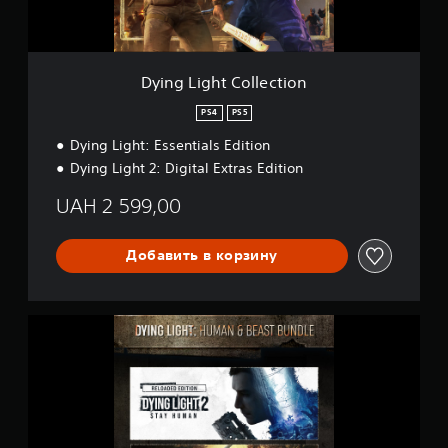
t
C
o
l
l
Dying Light Collection
e
c
PS4
PS5
t
Dying Light: Essentials Edition
i
o
Dying Light 2: Digital Extras Edition
n
UAH 2 599,00
Добавить в корзину
D
y
i
n
g
L
i