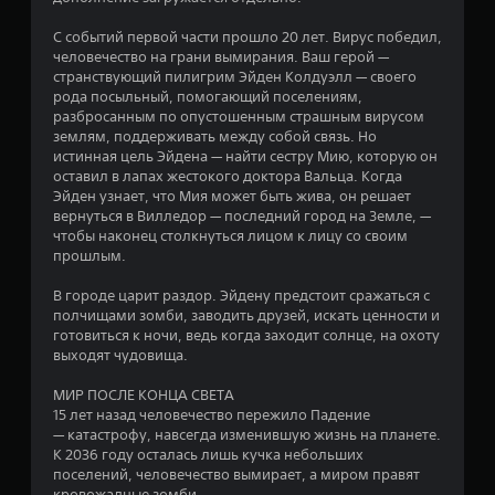
1
С событий первой части прошло 20 лет. Вирус победил,
1
человечество на грани вымирания. Ваш герой —
странствующий пилигрим Эйден Колдуэлл — своего
и
рода посыльный, помогающий поселениям,
разбросанным по опустошенным страшным вирусом
з
землям, поддерживать между собой связь. Но
истинная цель Эйдена — найти сестру Мию, которую он
п
оставил в лапах жестокого доктора Вальца. Когда
Эйден узнает, что Мия может быть жива, он решает
я
вернуться в Вилледор — последний город на Земле, —
чтобы наконец столкнуться лицом к лицу со своим
т
прошлым.
и
В городе царит раздор. Эйдену предстоит сражаться с
полчищами зомби, заводить друзей, искать ценности и
готовиться к ночи, ведь когда заходит солнце, на охоту
з
выходят чудовища.
в
МИР ПОСЛЕ КОНЦА СВЕТА
15 лет назад человечество пережило Падение
е
— катастрофу, навсегда изменившую жизнь на планете.
К 2036 году осталась лишь кучка небольших
з
поселений, человечество вымирает, а миром правят
кровожадные зомби.