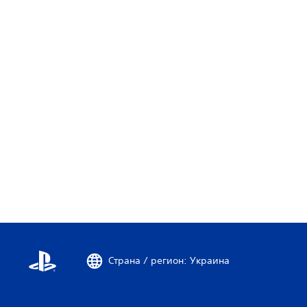
г
о
е
.
.
.
Страна / регион: Украина