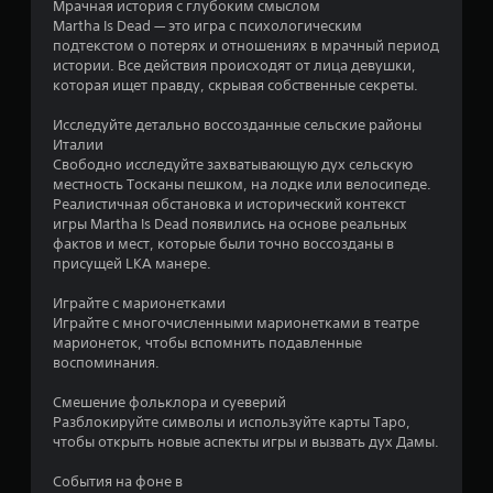
Мрачная история с глубоким смыслом
н
Martha Is Dead — это игра с психологическим
подтекстом о потерях и отношениях в мрачный период
о
истории. Все действия происходят от лица девушки,
которая ищет правду, скрывая собственные секреты.
в
Исследуйте детально воссозданные сельские районы
а
Италии
Свободно исследуйте захватывающую дух сельскую
н
местность Тосканы пешком, на лодке или велосипеде.
Реалистичная обстановка и исторический контекст
и
игры Martha Is Dead появились на основе реальных
фактов и мест, которые были точно воссозданы в
и
присущей LKA манере.
1
Играйте с марионетками
Играйте с многочисленными марионетками в театре
5
марионеток, чтобы вспомнить подавленные
воспоминания.
8
Смешение фольклора и суеверий
Разблокируйте символы и используйте карты Таро,
2
чтобы открыть новые аспекты игры и вызвать дух Дамы.
о
События на фоне в