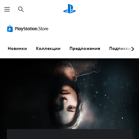
П
о
и
с
к
Новинки
Коллекции
Предложения
Подписки