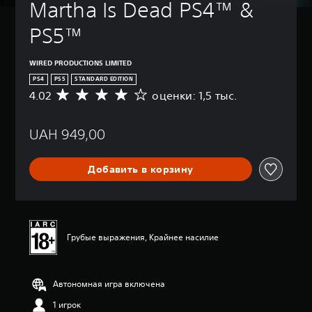
Martha Is Dead PS4™ & 
PS5™
WIRED PRODUCTIONS LIMITED
PS4
PS5
STANDARD EDITION
4.02
оценки: 1,5 тыс.
С
р
е
UAH 949,00
д
н
я
Добавить в корзину
я
о
ц
е
н
к
Грубые выражения, Крайнее насилие
а
:
4
Автономная игра включена
.
0
1 игрок
2