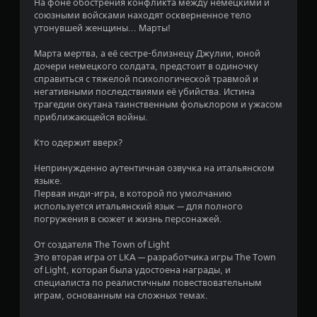
На фоне обострения конфликта между немецкими и
я
союзными войсками находят оскверненное тело
утонувшей женщины... Марты!
т
Марта мертва, а её сестре-близнецу Джулии, юной
и
дочери немецкого солдата, предстоит в одиночку
справиться с тяжелой психологической травмой и
негативными последствиями её убийства. Истина
з
трагедии окутана таинственным фольклором и ужасом
приближающейся войны.
в
Кто одержит вверх?
е
Непринужденно аутентичная озвучка на итальянском
з
языке.
Первая инди-игра, в которой по умолчанию
д
используется итальянский язык — для полного
погружения в сюжет и жизнь персонажей.
н
От создателя The Town of Light
а
Это вторая игра от LKA — разработчика игры The Town
of Light, которая была удостоена награды, и
о
специалиста по реалистичным повествовательным
играм, основанным на сложных темах.
с