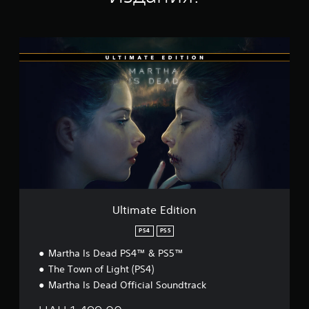
т
ы
с
U
.
l
о
t
ц
i
е
m
н
a
о
t
к
e
E
d
i
t
i
o
Ultimate Edition
n
PS4
PS5
Martha Is Dead PS4™ & PS5™
The Town of Light (PS4)
Martha Is Dead Official Soundtrack