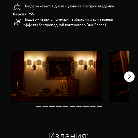
и
Поддерживается дистанционное воспроизведение
з
Версия PS5
п
Поддерживаются функция вибрации и триггерный
я
эффект (беспроводной контроллер DualSense)
т
и
з
в
е
з
д
н
а
о
с
н
о
в
а
н
и
и
1
,
Издания:
5