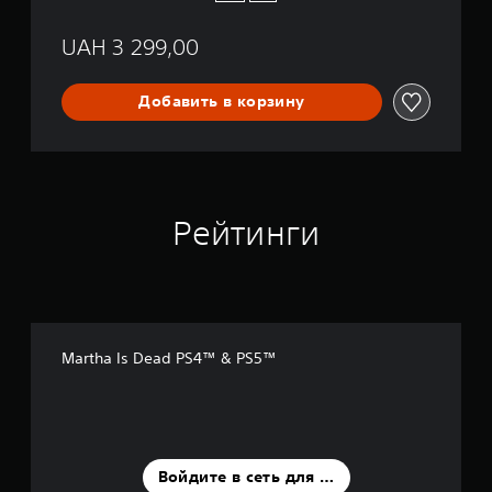
e
B
UAH 3 299,00
u
n
d
Добавить в корзину
l
e
Рейтинги
Martha Is Dead PS4™ & PS5™
Войдите в сеть для оценки