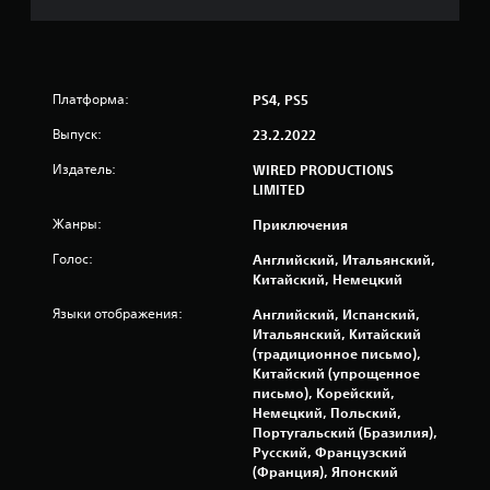
ц
е
н
Платформа:
PS4, PS5
о
Выпуск:
23.2.2022
Издатель:
WIRED PRODUCTIONS
к
LIMITED
Жанры:
Приключения
Голос:
Английский, Итальянский,
Китайский, Немецкий
Языки отображения:
Английский, Испанский,
Итальянский, Китайский
(традиционное письмо),
Китайский (упрощенное
письмо), Корейский,
Немецкий, Польский,
Португальский (Бразилия),
Русский, Французский
(Франция), Японский