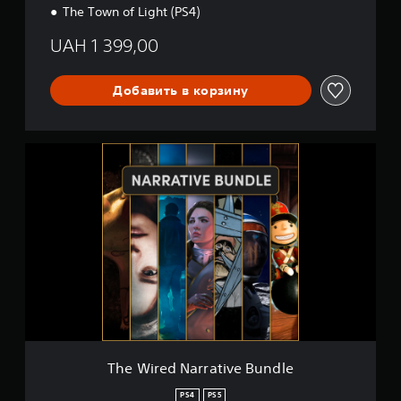
The Town of Light (PS4)
UAH 1 399,00
Добавить в корзину
T
h
e
W
i
r
e
d
N
a
r
r
a
t
The Wired Narrative Bundle
i
v
PS4
PS5