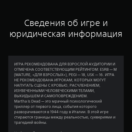
е
н
Сведения об игре и
к
юридическая информация
а
:
4
ИГРА РЕКОМЕНДОВАНА ДЛЯ ВЗРОСЛОЙ АУДИТОРИИ И
ОТМЕЧЕНА СООТВЕТСТВУЮЩИМ РЕЙТИНГОМ: ESRB — M
.
(MATURE, «ДЛЯ ВЗРОСЛЫХ»), PEGI — 18, USK — 16. ИГРА
НЕ РЕКОМЕНДОВАНА ИГРОКАМ, КОТОРЫХ МОГУТ
0
НАПУГАТЬ СЦЕНЫ С КРОВЬЮ, РАСЧЛЕНЕНИЕМ,
ИЗУВЕЧЕННЫМИ ЧЕЛОВЕЧЕСКИМИ ТЕЛАМИ,
2
ВЫКИДЫШЕМ И САМОПОВРЕЖДЕНИЕМ.
Martha Is Dead — это мрачный психологический
и
триллер от первого лица, события которого
разворачиваются в 1944 году в Италии. В этой игре
з
стираются границы между реальностью, суевериями и
трагедией войны.
п