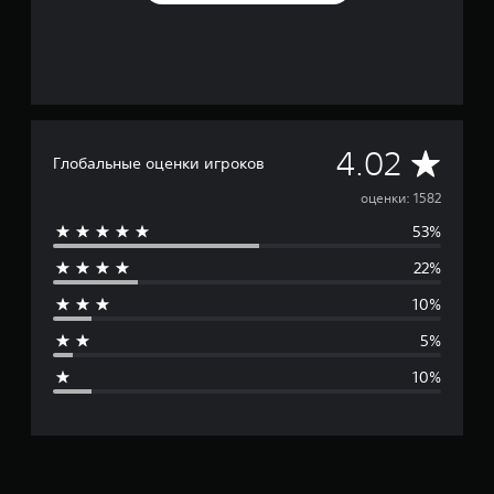
С
4.02
Глобальные оценки игроков
р
оценки: 1582
53%
е
22%
д
10%
н
5%
я
10%
я
о
ц