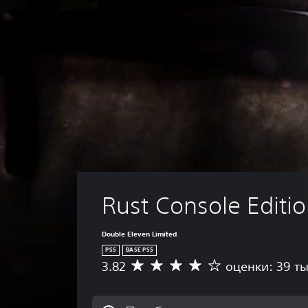
Rust Console Editi
Double Eleven Limited
PS5
BASE PS5
3.82
оценки: 39 ты
С
р
е
д