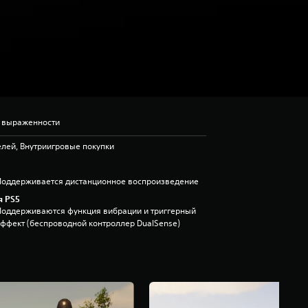
ь выраженности
лей, Внутриигровые покупки
Поддерживается дистанционное воспроизведение
я PS5
Поддерживаются функция вибрации и триггерный
эффект (беспроводной контроллер DualSense)