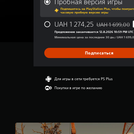
Пробная версия игры
н
Подпишитесь на PlayStation Plus, чтобы поиграт
я
часовую пробную версию игры
я
о
UAH 1 274,25
UAH 1 699,00
Скидка с исходно
ц
Предложение заканчивается 12.8.2026 10:59 PM UTC
е
Минимальная цена за последние 30 дн.: UAH 1 699,
н
к
а
Подписаться
:
3
.
8
2
Для игры в сети требуется PS Plus
и
Покупки в игре по желанию
з
п
я
т
и
з
в
е