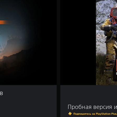
a
s
e
P
S
5
TB
Пробная версия 
Подпишитесь на PlayStation Plu