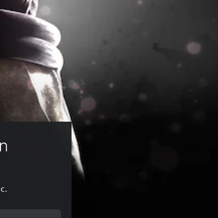
on
с.