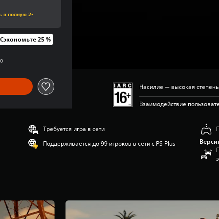
ь в полную 2-
Сэкономьте 25 %
й цены UAH 1 699,00
00
Насилие — высокая степен
Взаимодействие пользовате
Требуется игра в сети
Верси
Поддерживается до 99 игроков в сети с PS Plus