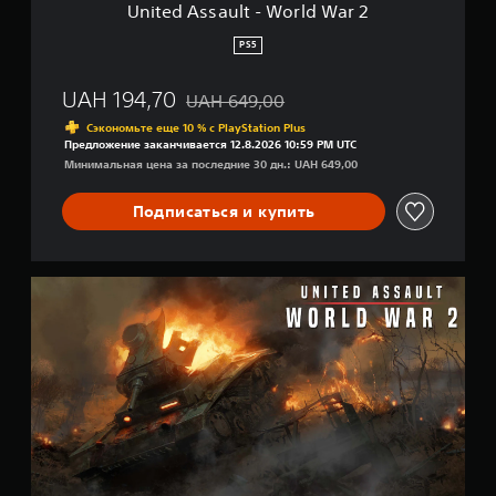
д
-
United Assault - World War 2
у
W
с
o
PS5
т
r
а
l
UAH 194,70
UAH 649,00
н
d
Скидка с исходной цены UAH 649,00
о
W
Сэкономьте еще 10 % с PlayStation Plus
в
a
Предложение заканчивается 12.8.2026 10:59 PM UTC
л
r
Минимальная цена за последние 30 дн.: UAH 649,00
е
2
н
Подписаться и купить
н
ы
й
у
U
р
n
о
i
в
t
е
e
н
d
ь
A
с
s
л
s
о
a
ж
u