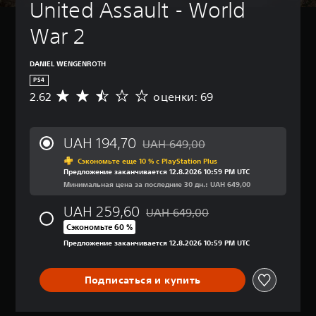
United Assault - World 
(
п
War 2
р
о
с
DANIEL WENGENROTH
т
PS4
а
2.62
оценки: 69
С
я
р
н
е
а
д
UAH 194,70
UAH 649,00
с
н
Скидка с исходной цены UAH 649,0
я
т
Сэкономьте еще 10 % с PlayStation Plus
Предложение заканчивается 12.8.2026 10:59 PM UTC
я
р
Минимальная цена за последние 30 дн.: UAH 649,00
о
о
ц
й
UAH 259,60
UAH 649,00
е
к
Скидка с исходной цены UAH 649,
н
Сэкономьте 60 %
а
к
Предложение заканчивается 12.8.2026 10:59 PM UTC
)
а
:
М
2
о
Подписаться и купить
.
ж
6
н
2
о