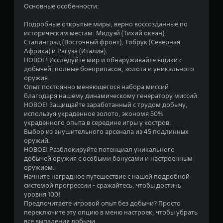
н
Основные особенности:
а
Подробные открытые миры, верно воссозданные по
историческим местам: Мидуэй (Тихий океан),
о
Сталинград (Восточный фронт), Тобрук (Северная
Африка) и Рагуза (Италия).
с
НОВОЕ! Исследуйте мир и обнаруживайте ящики с
добычей, полные боеприпасов, золота и уникального
н
оружия.
Опыт постоянно меняющегося набора миссий
благодаря нашему динамическому генератору миссий.
о
НОВОЕ! Защищайте заработанный с трудом добычу,
используя украденное золото, экономя 50%
в
украденного опыта в середине игры у костров.
Выбор из внушительного арсенала из 45 подлинных
а
оружий.
НОВОЕ! Разблокируйте потенциал уникального
н
добычей оружия с особыми бонусами и настроенным
оружием.
и
Начните наградное путешествие с нашей подробной
системой прогрессии - сражайтесь, чтобы достичь
и
уровня 100!
Предпочитаете игровой опыт без добычи? Просто
6
переключите эту опцию в меню настроек, чтобы убрать
все выпадения добычи.