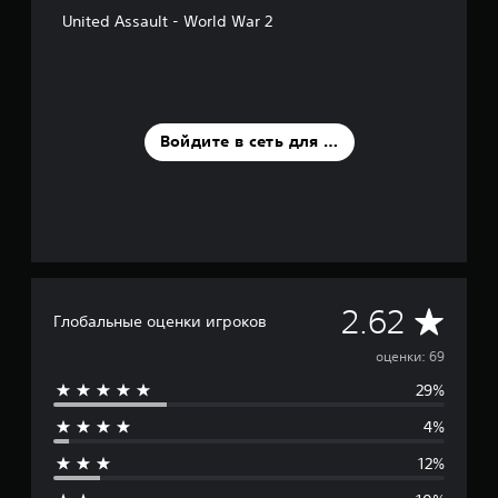
United Assault - World War 2
Войдите в сеть для оценки
С
2.62
Глобальные оценки игроков
р
оценки: 69
29%
е
4%
д
12%
н