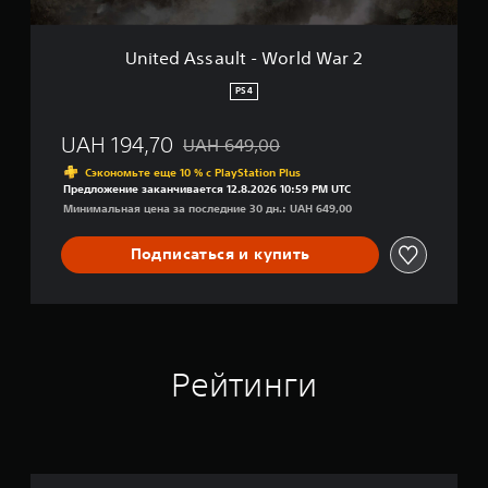
н
l
о
t
с
-
United Assault - World War 2
т
W
и
o
PS4
.
r
l
UAH 194,70
UAH 649,00
d
Скидка с исходной цены UAH 649,00
W
Сэкономьте еще 10 % с PlayStation Plus
a
Предложение заканчивается 12.8.2026 10:59 PM UTC
r
Минимальная цена за последние 30 дн.: UAH 649,00
2
Подписаться и купить
Рейтинги