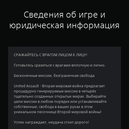
2
Сведения об игре и
и
юридическая информация
з
п
я
СРАЖАЙТЕСЬ С ВРАГОМ ЛИЦОМ К ЛИЦУ!
т
Готовьтесь сразиться с врагами вплотную и лично.
и
Бесконечные миссии, безграничная свобода
з
United Assault - Вторая мировая война предлагает
в
процедурно генерируемые миссии в четырёх
тщательно созданных открытых мирах. Выбирайте
е
цели миссии в любом порядке или устанавливайте
собственные; свобода в ваших руках в этом
з
уникальном песочнице Второй мировой войны!
д
Успех награждает, неудача стоит дорого!