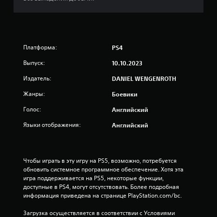
9
о
ц
Платформа:
PS4
е
Выпуск:
10.10.2023
н
Издатель:
DANIEL WENGENROTH
о
Жанры:
Боевики
Голос:
к
Английский
Языки отображения:
Английский
Чтобы играть в эту игру на PS5, возможно, потребуется 
обновить системное программное обеспечение. Хотя эта 
игра поддерживается на PS5, некоторые функции, 
доступные в PS4, могут отсутствовать. Более подробная 
информация приведена на странице PlayStation.com/bc.
Загрузка осуществляется в соответствии с Условиями 