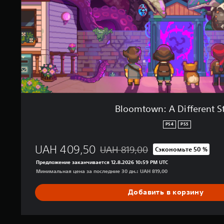
:
A
D
i
f
f
e
r
e
n
t
Bloomtown: A Different S
S
t
PS4
PS5
o
r
UAH 409,50
UAH 819,00
Сэкономьте 50 %
y
Скидка с исходной цены UAH 819,00
Предложение заканчивается 12.8.2026 10:59 PM UTC
Минимальная цена за последние 30 дн.: UAH 819,00
Добавить в корзину