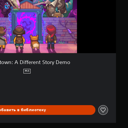
own: A Different Story Demo
PS5
обавить в библиотеку