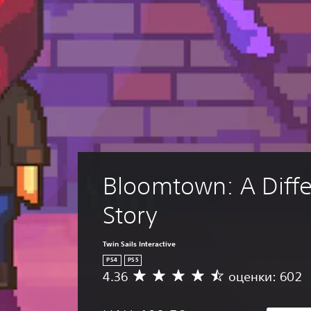
Bloomtown: A Diffe
Story
Twin Sails Interactive
PS4
PS5
4.36
оценки: 602
С
р
е