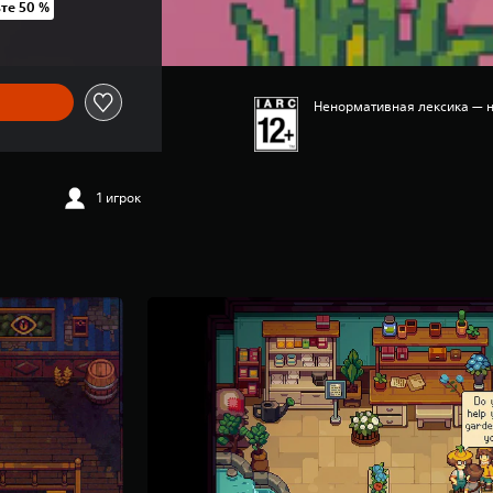
те 50 %
 UAH 819,00
Ненормативная лексика — 
1 игрок