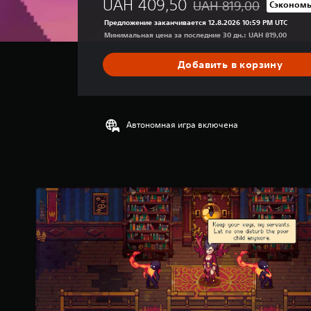
UAH 409,50
UAH 819,00
Сэкономь
д
Скидка с исходной цены
н
Предложение заканчивается 12.8.2026 10:59 PM UTC
я
Минимальная цена за последние 30 дн.: UAH 819,00
я
о
Добавить в корзину
ц
е
н
к
а
Автономная игра включена
:
4
.
3
6
и
з
п
я
т
и
з
в
е