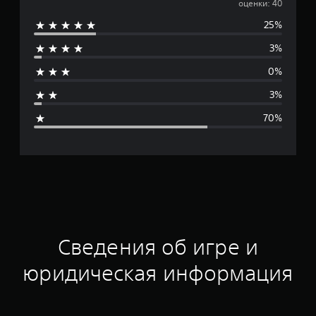
р
оценки: 40
25%
е
3%
д
0%
н
3%
я
70%
я
о
ц
е
н
Сведения об игре и
к
юридическая информация
а