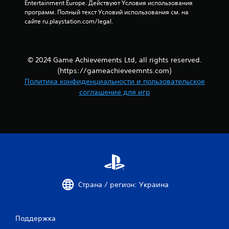
Entertainment Europe. Действуют Условия использования 
программ. Полный текст Условий использования см. на 
и
сайте ru.playstation.com/legal.
4
0
© 2024 Game Achievements Ltd, all rights reserved.
о
(https://gameachieveemnts.com)
Политика конфиденциальности и пользовательское
ц
соглашение для игр
е
н
о
к
Страна / регион: Украина
Поддержка