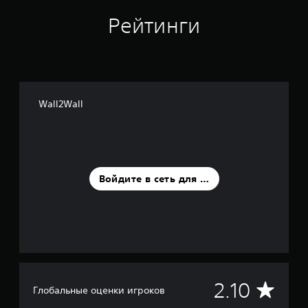
Рейтинги
Wall2Wall
Войдите в сеть для оценки
С
2.10
Глобальные оценки игроков