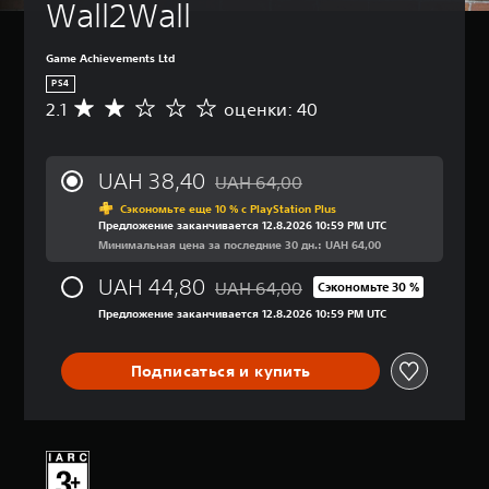
Wall2Wall
Game Achievements Ltd
PS4
2.1
оценки: 40
С
р
е
д
UAH 38,40
UAH 64,00
н
Скидка с исходной цены UAH 64,00
я
Сэкономьте еще 10 % с PlayStation Plus
Предложение заканчивается 12.8.2026 10:59 PM UTC
я
Минимальная цена за последние 30 дн.: UAH 64,00
о
ц
UAH 44,80
UAH 64,00
е
Сэкономьте 30 %
Скидка с исходной цены UAH 64,00
н
Предложение заканчивается 12.8.2026 10:59 PM UTC
к
а
:
Подписаться и купить
2
.
1
и
з
п