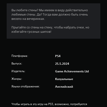
:
2
Вы любите стены? Мы имеем в виду действительно
любимые стены. Да? Тогда вам должно быть очень
.
весело на вечеринках.
1
Прыгайте со стены на стену, чтобы набрать очки, но
избегайте грозных шипов!
и
з
п
Платформа:
PS4
я
Выпуск:
25.5.2024
т
Издатель:
Game Achievements Ltd
и
Жанры:
Казуальные
Языки отображения:
Английский
з
в
Чтобы играть в эту игру на PS5, возможно, потребуется 