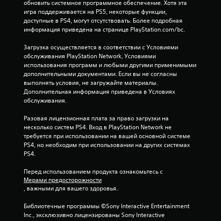
е
обновить системное программное обеспечение. Хотя эта 
игра поддерживается на PS5, некоторые функции, 
з
доступные в PS4, могут отсутствовать. Более подробная 
информация приведена на странице PlayStation.com/bc.
д
Загрузка осуществляется в соответствии с Условиями 
н
обслуживания PlayStation Network, Условиями 
использования программ и любыми другими применимыми 
а
дополнительными документами. Если вы не согласны 
выполнять условия, не загружайте материалы. 
о
Дополнительная информация приведена в Условиях 
обслуживания.
с
Разовая лицензионная плата за право загрузки на 
н
несколько систем PS4. Вход в PlayStation Network не 
требуется при использовании на вашей основной системе 
о
PS4, но необходим при использовании на других системах 
PS4.
в
Перед использованием продукта ознакомьтесь с 
а
Мерами предосторожности
, важными для вашего здоровья.
н
Библиотечные программы ©Sony Interactive Entertainment 
Inc., эксклюзивно лицензированы Sony Interactive 
и