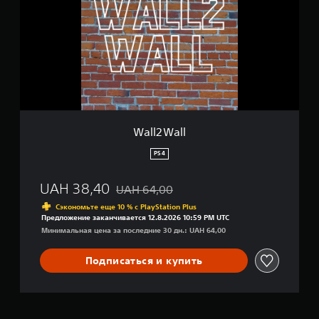
2
W
a
l
l
Wall2Wall
PS4
UAH 38,40
UAH 64,00
Скидка с исходной цены UAH 64,00
Сэкономьте еще 10 % с PlayStation Plus
Предложение заканчивается 12.8.2026 10:59 PM UTC
Минимальная цена за последние 30 дн.: UAH 64,00
Подписаться и купить