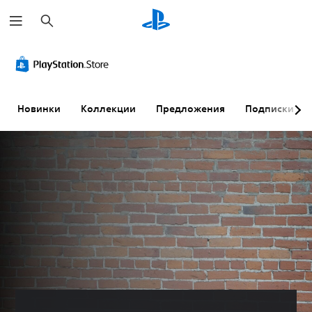
П
о
и
с
к
Новинки
Коллекции
Предложения
Подписки