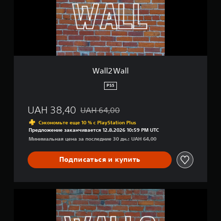
a
о
l
к
l
Wall2Wall
PS5
UAH 38,40
UAH 64,00
Скидка с исходной цены UAH 64,00
Сэкономьте еще 10 % с PlayStation Plus
Предложение заканчивается 12.8.2026 10:59 PM UTC
Минимальная цена за последние 30 дн.: UAH 64,00
Подписаться и купить
W
a
l
l