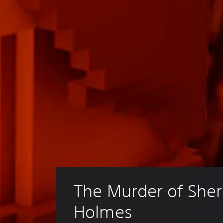
о
н
а
ж
е
й
.
The Murder of Sher
Holmes