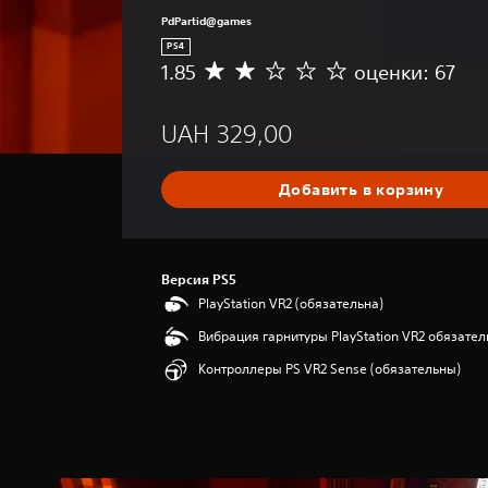
PdPartid@games
PS4
1.85
оценки: 67
С
р
е
UAH 329,00
д
н
я
Добавить в корзину
я
о
ц
е
Версия PS5
н
к
PlayStation VR2 (обязательна)
а
Вибрация гарнитуры PlayStation VR2 обязател
:
1
Контроллеры PS VR2 Sense (обязательны)
.
8
5
и
з
п