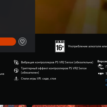
Употребление алкоголя или
Верси
Вибрация контроллеров PS VR2 Sense (обязательна)
Триггерный эффект контроллеров PS VR2 Sense
(обязателен)
ьна
Стили игры VR: сидя, стоя