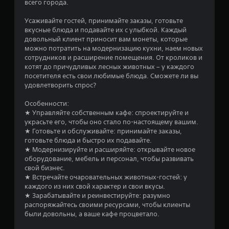
всего города.
о
М
о
Усаживайте гостей, принимайте заказы, готовьте
в
ж
вкусные блюда и подавайте их с улыбкой. Каждый
довольный клиент приносит вам монеты, которые
н
а
можно потратить на модернизацию кухни, наем новых
о
сотрудников и расширение помещения. От кроликов и
и
н
котят до причудливых лесных животных – у каждого
г
посетителя есть свои любимые блюда. Сможете ли вы
р
и
удовлетворить спрос?
а
т
и
Особенности:
ь
★ Управляйте собственным кафе: спроектируйте и
3
б
украсьте его, чтобы оно стало по-настоящему вашим.
★ Готовьте и обслуживайте: принимайте заказы,
е
готовьте блюда и быстро их подавайте.
5
з
★ Модернизируйте и расширяйте: открывайте новое
у
оборудование, мебель и персонал, чтобы развивать
о
п
свой бизнес.
р
★ Встречайте очаровательных животных-гостей: у
ц
а
каждого из них свой характер и свои вкусы.
в
★ Зарабатывайте и реинвестируйте: разумно
е
л
распоряжайтесь своими ресурсами, чтобы клиенты
е
были довольны, а ваше кафе процветало.
н
н