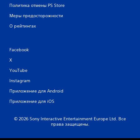
ж
Политика отмены PS Store
н
о
Меры предосторожности
и
О рейтингах
г
р
а
т
Facebook
ь
б
X
е
YouTube
з
с
Instagram
е
н
Приложение для Android
с
Приложение для iOS
о
р
н
© 2026 Sony Interactive Entertainment Europe Ltd. Все
о
права защищены.
г
о
у