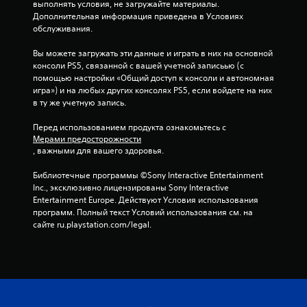
в
выполнять условия, не загружайте материалы. 
и
Дополнительная информация приведена в Условиях 
г
обслуживания.
р
у
Вы можете загружать эти данные и играть в них на основной 
,
консоли PS5, связанной с вашей учетной записьью (с 
н
помощью настройки «Общий доступ к консоли и автономная 
е
игра») и на любых других консолях PS5, если войдете на них 
и
в ту же учетную запись.
с
п
Перед использованием продукта ознакомьтесь с 
Мерами предосторожности
о
, важными для вашего здоровья.
л
ь
Библиотечные программы ©Sony Interactive Entertainment 
з
Inc., эксклюзивно лицензированы Sony Interactive 
у
Entertainment Europe. Действуют Условия использования 
я
программ. Полный текст Условий использования см. на 
э
сайте ru.playstation.com/legal.
л
е
м
е
н
т
ы