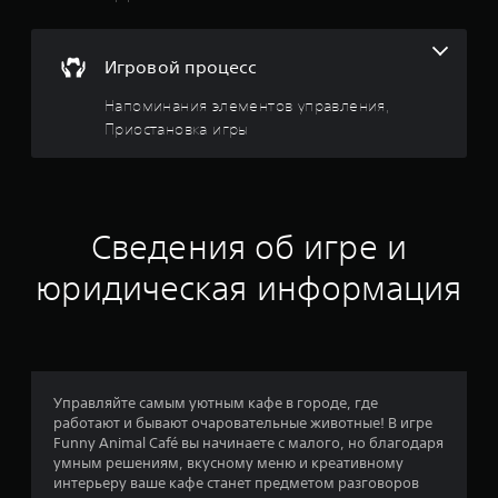
и
т
с
о
и
Игровой процесс
г
р
Напоминания элементов управления,
з
а
н
Приостановка игры
в
и
ч
е
е
н
и
з
Сведения об игре и
е
м
д
юридическая информация
п
о
н
в
р
а
е
м
о
Управляйте самым уютным кафе в городе, где
е
работают и бывают очаровательные животные! В игре
н
с
Funny Animal Café вы начинаете с малого, но благодаря
и
умным решениям, вкусному меню и креативному
.
н
интерьеру ваше кафе станет предметом разговоров