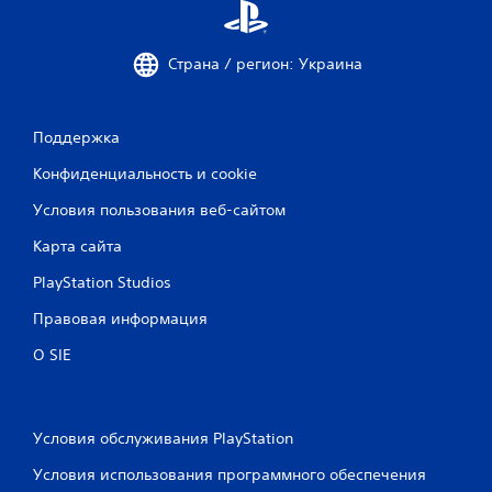
у
п
р
Страна / регион: Украина
а
в
л
е
Поддержка
н
и
Конфиденциальность и cookie
я
д
Условия пользования веб-сайтом
в
и
Карта сайта
ж
PlayStation Studios
е
н
Правовая информация
и
я
О SIE
м
и
.
Условия обслуживания PlayStation
М
Условия использования программного обеспечения
о