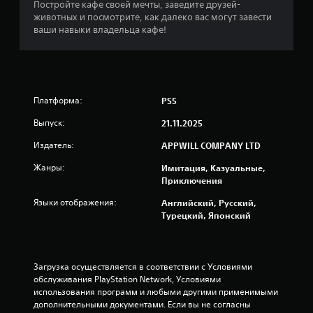
Постройте кафе своей мечты, заведите друзей-
и
о
животных и посмотрите, как далеко вас могут завести
я
ваши навыки владельца кафе!
к
д
в
и
ж
е
Платформа:
PS5
н
и
Выпуск:
21.11.2025
я
Издатель:
APPWILL COMPANY LTD
м
и
Жанры:
Имитация, Казуальные,
М
Приключения
о
Языки отображения:
Английский, Русский,
ж
Турецкий, Японский
н
о
и
г
р
Загрузка осуществляется в соответствии с Условиями 
а
обслуживания PlayStation Network, Условиями 
т
использования программ и любыми другими применимыми 
ь
дополнительными документами. Если вы не согласны 