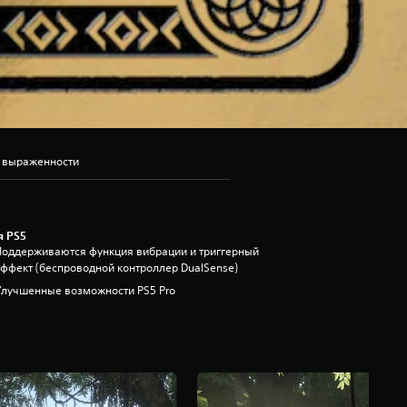
ь выраженности
я PS5
Поддерживаются функция вибрации и триггерный
эффект (беспроводной контроллер DualSense)
Улучшенные возможности PS5 Pro