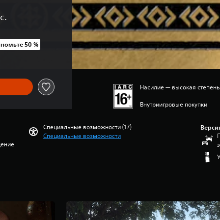
с.
ономьте 50 %
ны UAH 2 999,00
Насилие — высокая степен
Внутриигровые покупки
Специальные возможности (17)
Верси
Специальные возможности
дение