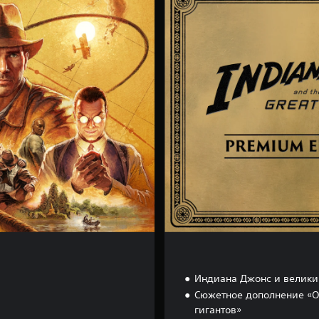
r
e
m
i
u
m
E
d
i
t
i
o
n
Индиана Джонс и велики
Сюжетное дополнение «
гигантов»