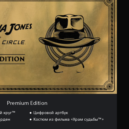
Premium Edition
й круг™
Цифровой артбук
Орден
Костюм из фильма «Храм судьбы™»