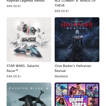
Rayman Legends Retold
ACE COMBAT 8: WINGS OF
THEVE
449.00 Kr
899.00 Kr
STAR WARS: Galactic
Clive Barker's Hellraiser:
Racer™
Revival
649.00 Kr
Meddelat