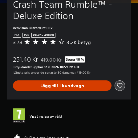
Crash Team Rumble™ - 
Deluxe Edition
Activision Blizzard Int'l BV
PS4
PS5
DELUXE EDITION
3.78
3,2K betyg
G
e
n
251.40 Kr
o
419.00 Kr
Spara 40 %
Nedsatt från ursprungspriset på 419.00 Kr
m
Erbjudandet upphör 12-8-2026 10:59 PM UTC
s
Lägsta pris under de senaste 30 dagarna: 419.00 Kr
n
i
Lägg till i kundvagn
t
t
l
i
g
t
Visst inslag av våld
b
e
t
y
PS Plus krävs för onlinespel