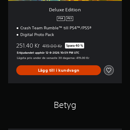
n
Deluxe Edition
PS4
PS5
Crash Team Rumble™ till PS4™/PS5®
Digital Proto Pack
251.40 Kr
419.00 Kr
Spara 40 %
Nedsatt från ursprungspriset på 419.00 Kr
Erbjudandet upphör 12-8-2026 10:59 PM UTC
Lägsta pris under de senaste 30 dagarna: 419.00 Kr
Lägg till i kundvagn
Betyg