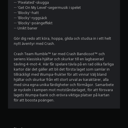
-- 'Pixelated'-skugga
y
-- 'Get On My Level'-segermusik i spelet
-- 'Blocky'-hatt
g
-- 'Blocky'-ryggsäck
-- 'Blocky'-poängeffekt
p
-- Unikt baner
å
Gör dig redo att köra, hoppa, glida och studsa in i ett helt
nytt äventyr med Crash.
3
Crash Team Rumble™ tar med Crash Bandicoot™ och
.
seriens klassiska hjältar och skurkar till en lagbaserad
tävling 4-mot-4. Här får spelare tävla på en rad olika farliga
7
kartor där det gäller att bli det första laget som samlar in
tillräckligt med Wumpa-frukter för att vinna! Välj bland
hjältar och skurkar från ett stort urval av karaktärer, alla
8
med sina egna unika färdigheter och förmågor. Samarbete
är nyckeln i kampen mot motståndarlaget, för att försvara
s
lagets Wumpa-bank och erövra viktiga platser på kartan
för att boosta poängen.
t
j
ä