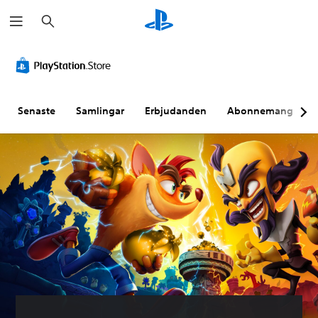
S
ö
k
Senaste
Samlingar
Erbjudanden
Abonnemang