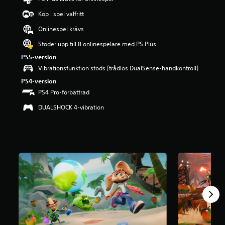
g
Köp i spel valfritt
p
å
Onlinespel krävs
3
.
Stöder upp till 8 onlinespelare med PS Plus
7
PS5-version
8
Vibrationsfunktion stöds (trådlös DualSense-handkontroll)
s
t
PS4-version
j
PS4 Pro-förbättrad
ä
r
DUALSHOCK 4-vibration
n
o
r
a
v
f
e
m
b
a
s
e
r