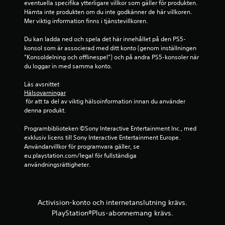
eventuella specifika ytterligare villkor som gäller för produkten. 
e
Hämta inte produkten om du inte godkänner de här villkoren. 
Mer viktig information finns i tjänstevillkoren.
r
Du kan ladda ned och spela det här innehållet på den PS5-
a
konsol som är associerad med ditt konto (genom inställningen 
”Konsoldelning och offlinespel”) och på andra PS5-konsoler när 
t
du loggar in med samma konto.
p
Läs avsnittet 
Hälsovarningar
å
 för att ta del av viktig hälsoinformation innan du använder 
denna produkt.
3
Programbiblioteken ©Sony Interactive Entertainment Inc., med 
2
exklusiv licens till Sony Interactive Entertainment Europe. 
Användarvillkor för programvara gäller, se 
0
eu.playstation.com/legal för fullständiga 
användningsrättigheter.
3
b
Activision-konto och internetanslutning krävs.
e
PlayStation®Plus-abonnemang krävs.