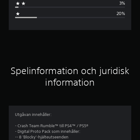
3%
s
20%
n
i
t
t
l
Spelinformation och juridisk
i
information
g
t
b
Utgåvan innehåller:
e
- Crash Team Rumble™ till PS4™ / PS5®
- Digital Proto Pack som innehåller:
t
-- 8 'Blocky'-hjälteutseenden