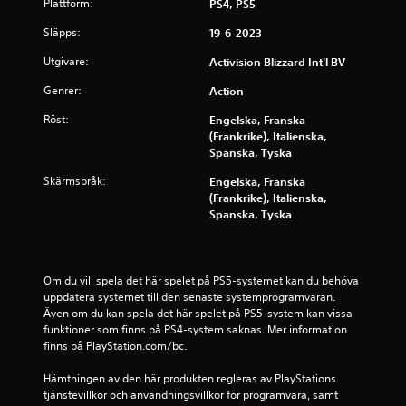
Plattform:
PS4, PS5
r
Släpps:
19-6-2023
n
Utgivare:
Activision Blizzard Int'l BV
o
Genrer:
Action
r
Röst:
Engelska, Franska
(Frankrike), Italienska,
a
Spanska, Tyska
Skärmspråk:
Engelska, Franska
v
(Frankrike), Italienska,
Spanska, Tyska
f
e
Om du vill spela det här spelet på PS5-systemet kan du behöva 
m
uppdatera systemet till den senaste systemprogramvaran. 
Även om du kan spela det här spelet på PS5-system kan vissa 
b
funktioner som finns på PS4-system saknas. Mer information 
finns på PlayStation.com/bc.
a
Hämtningen av den här produkten regleras av PlayStations 
s
tjänstevillkor och användningsvillkor för programvara, samt 