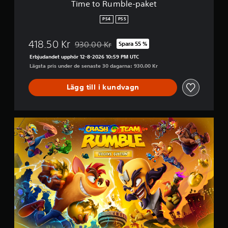
Time to Rumble-paket
a
k
PS4
PS5
e
t
418.50 Kr
930.00 Kr
Spara 55 %
Nedsatt från ursprungspriset på 930.00 Kr
Erbjudandet upphör 12-8-2026 10:59 PM UTC
Lägsta pris under de senaste 30 dagarna: 930.00 Kr
Lägg till i kundvagn
D
e
l
u
x
e
E
d
i
t
i
o