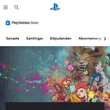
S
ö
k
Senaste
Samlingar
Erbjudanden
Abonnemang