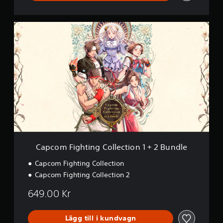
t
i
o
C
n
a
p
c
o
m
F
i
g
h
t
i
n
g
Capcom Fighting Collection 1 + 2 Bundle
C
o
Capcom Fighting Collection
l
Capcom Fighting Collection 2
l
e
649.00 Kr
c
t
i
Lägg till i kundvagn