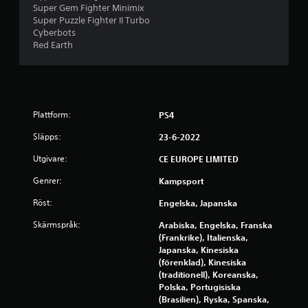
Super Gem Fighter Minimix
e
Super Puzzle Fighter II Turbo
Cyberbots
m
Red Earth
b
a
Plattform:
PS4
s
Släpps:
23-6-2022
e
Utgivare:
CE EUROPE LIMITED
r
Genrer:
Kampsport
a
Röst:
Engelska, Japanska
t
Skärmspråk:
Arabiska, Engelska, Franska
(Frankrike), Italienska,
p
Japanska, Kinesiska
(förenklad), Kinesiska
å
(traditionell), Koreanska,
Polska, Portugisiska
1
(Brasilien), Ryska, Spanska,