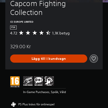
Capcom Fighting 
Collection
CE EUROPE LIMITED
PS4
4.72
1,1K betyg
G
e
n
329.00 Kr
o
m
s
Lägg till i kundvagn
n
i
t
t
l
i
g
t
In-Game Purchases, Språk, Våld
b
e
t
PS Plus krävs för onlinespel
y