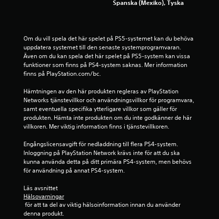
Spanska (Mexiko), Tyska
1
4
Om du vill spela det här spelet på PS5-systemet kan du behöva 
3
uppdatera systemet till den senaste systemprogramvaran. 
Även om du kan spela det här spelet på PS5-system kan vissa 
b
funktioner som finns på PS4-system saknas. Mer information 
finns på PlayStation.com/bc.
e
Hämtningen av den här produkten regleras av PlayStation 
Networks tjänstevillkor och användningsvillkor för programvara, 
t
samt eventuella specifika ytterligare villkor som gäller för 
produkten. Hämta inte produkten om du inte godkänner de här 
y
villkoren. Mer viktig information finns i tjänstevillkoren.
g
Engångslicensavgift för nedladdning till flera PS4-system. 
Inloggning på PlayStation Network krävs inte för att du ska 
kunna använda detta på ditt primära PS4-system, men behövs 
för användning på annat PS4-system.
Läs avsnittet 
Hälsovarningar
 för att ta del av viktig hälsoinformation innan du använder 
denna produkt.