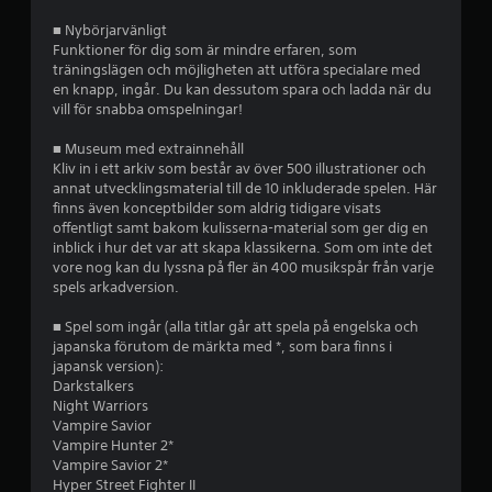
■ Nybörjarvänligt
2
Funktioner för dig som är mindre erfaren, som
träningslägen och möjligheten att utföra specialare med
s
en knapp, ingår. Du kan dessutom spara och ladda när du
vill för snabba omspelningar!
t
■ Museum med extrainnehåll
j
Kliv in i ett arkiv som består av över 500 illustrationer och
annat utvecklingsmaterial till de 10 inkluderade spelen. Här
ä
finns även konceptbilder som aldrig tidigare visats
offentligt samt bakom kulisserna-material som ger dig en
r
inblick i hur det var att skapa klassikerna. Som om inte det
vore nog kan du lyssna på fler än 400 musikspår från varje
n
spels arkadversion.
o
■ Spel som ingår (alla titlar går att spela på engelska och
japanska förutom de märkta med *, som bara finns i
r
japansk version):
Darkstalkers
a
Night Warriors
Vampire Savior
v
Vampire Hunter 2*
Vampire Savior 2*
f
Hyper Street Fighter II