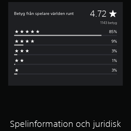
G
4.72
Betyg från spelare världen runt
e
1143 betyg
85%
n
9%
o
3%
m
1%
s
3%
n
i
t
t
l
Spelinformation och juridisk