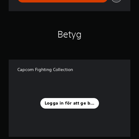
o
n
1
+
2
B
Betyg
u
n
d
l
e
Capcom Fighting Collection
Logga in för att ge betyg