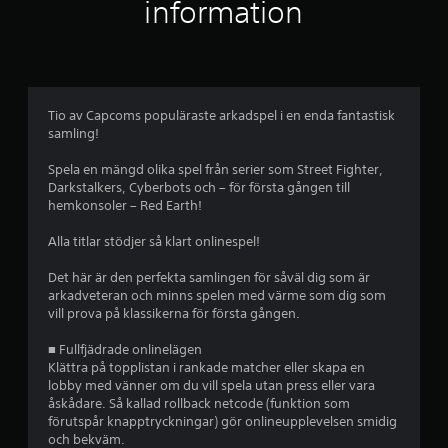
i
information
g
t
b
Tio av Capcoms populäraste arkadspel i en enda fantastisk
samling!
e
Spela en mängd olika spel från serier som Street Fighter,
t
Darkstalkers, Cyberbots och – för första gången till
hemkonsoler – Red Earth!
y
Alla titlar stödjer så klart onlinespel!
g
Det här är den perfekta samlingen för såväl dig som är
p
arkadveteran och minns spelen med värme som dig som
vill prova på klassikerna för första gången.
å
■ Fullfjädrade onlinelägen
4
Klättra på topplistan i rankade matcher eller skapa en
lobby med vänner om du vill spela utan press eller vara
.
åskådare. Så kallad rollback netcode (funktion som
förutspår knapptryckningar) gör onlineupplevelsen smidig
7
och bekväm.