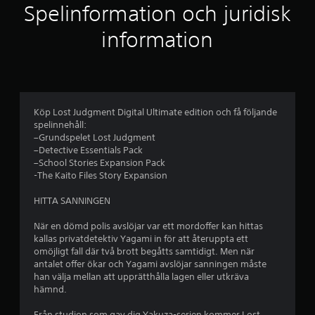
l
Spelinformation och juridisk
i
information
g
t
b
Köp Lost Judgment Digital Ultimate edition och få följande
spelinnehåll:
e
–Grundspelet Lost Judgment
–Detective Essentials Pack
t
–School Stories Expansion Pack
-The Kaito Files Story Expansion
y
HITTA SANNINGEN
g
När en dömd polis avslöjar var ett mordoffer kan hittas
p
kallas privatdetektiv Yagami in för att återuppta ett
omöjligt fall där två brott begåtts samtidigt. Men när
å
antalet offer ökar och Yagami avslöjar sanningen måste
han välja mellan att upprätthålla lagen eller utkräva
4
hämnd.
Från studion som gav dig Yakuza-serien kommer Lost