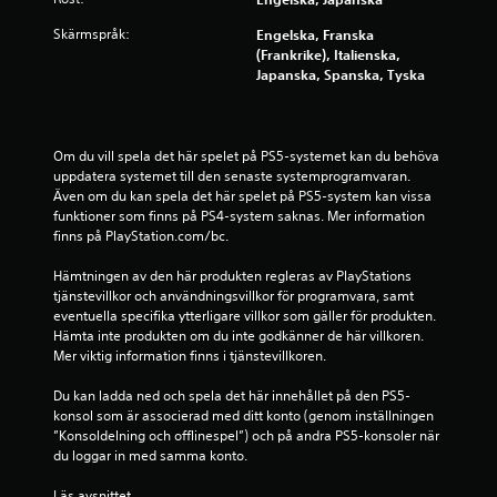
1
Skärmspråk:
Engelska, Franska
(Frankrike), Italienska,
0
Japanska, Spanska, Tyska
1
3
Om du vill spela det här spelet på PS5-systemet kan du behöva 
uppdatera systemet till den senaste systemprogramvaran. 
3
Även om du kan spela det här spelet på PS5-system kan vissa 
funktioner som finns på PS4-system saknas. Mer information 
b
finns på PlayStation.com/bc.
Hämtningen av den här produkten regleras av PlayStations 
e
tjänstevillkor och användningsvillkor för programvara, samt 
eventuella specifika ytterligare villkor som gäller för produkten. 
t
Hämta inte produkten om du inte godkänner de här villkoren. 
Mer viktig information finns i tjänstevillkoren.
y
Du kan ladda ned och spela det här innehållet på den PS5-
g
konsol som är associerad med ditt konto (genom inställningen 
”Konsoldelning och offlinespel”) och på andra PS5-konsoler när 
du loggar in med samma konto.
Läs avsnittet 