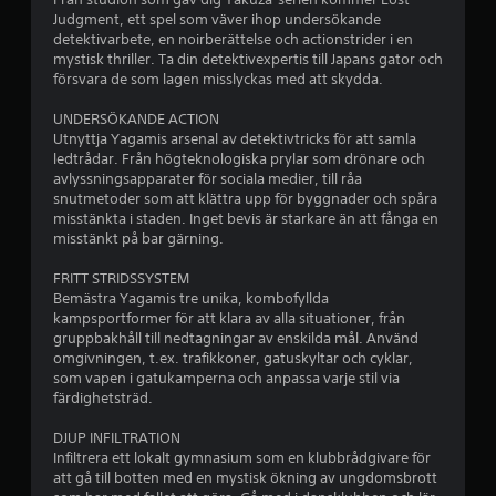
.
Judgment, ett spel som väver ihop undersökande
6
detektivarbete, en noirberättelse och actionstrider i en
mystisk thriller. Ta din detektivexpertis till Japans gator och
försvara de som lagen misslyckas med att skydda.
4
UNDERSÖKANDE ACTION
s
Utnyttja Yagamis arsenal av detektivtricks för att samla
ledtrådar. Från högteknologiska prylar som drönare och
t
avlyssningsapparater för sociala medier, till råa
snutmetoder som att klättra upp för byggnader och spåra
j
misstänkta i staden. Inget bevis är starkare än att fånga en
misstänkt på bar gärning.
ä
FRITT STRIDSSYSTEM
r
Bemästra Yagamis tre unika, kombofyllda
kampsportformer för att klara av alla situationer, från
n
gruppbakhåll till nedtagningar av enskilda mål. Använd
omgivningen, t.ex. trafikkoner, gatuskyltar och cyklar,
o
som vapen i gatukamperna och anpassa varje stil via
färdighetsträd.
r
DJUP INFILTRATION
a
Infiltrera ett lokalt gymnasium som en klubbrådgivare för
att gå till botten med en mystisk ökning av ungdomsbrott