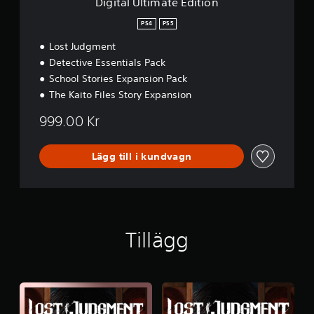
Digital Ultimate Edition
e
E
PS4
PS5
d
Lost Judgment
i
t
Detective Essentials Pack
i
School Stories Expansion Pack
o
The Kaito Files Story Expansion
n
999.00 Kr
Lägg till i kundvagn
Tillägg