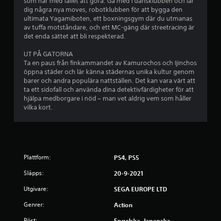
v
som har med fallet att göra. Gå med i dansklubben och lär
dig några nya moves, robotklubben för att bygga den
f
ultimata Yagamiboten, ett boxningsgym där du utmanas
av tuffa motståndare, och ett MC-gäng där streetracing är
e
det enda sättet att bli respekterad.
m
UT PÅ GATORNA
Ta en paus från finkammandet av Kamurochos och Ijinchos
b
öppna städer och lär känna städernas unika kultur genom
barer och andra populära nattställen. Det kan vara värt att
a
ta ett sidofall och använda dina detektivfärdigheter för att
hjälpa medborgare i nöd – man vet aldrig vem som håller
s
vilka kort.
e
r
Plattform:
PS4, PS5
a
Släpps:
20-9-2021
t
Utgivare:
SEGA EUROPE LTD
p
Genrer:
Action
å
Röst:
Engelska, Japanska