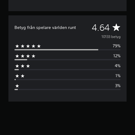
G
4.64
Betyg från spelare världen runt
e
10133 betyg
79%
n
12%
o
4%
m
1%
s
3%
n
i
t
t