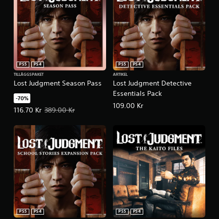
PS5
PS4
PS5
PS4
TILLÄGGSPAKET
ARTIKEL
Lost Judgment Season Pass
Lost Judgment Detective
Essentials Pack
-70%
109.00 Kr
Erbjudande: 116.70 Kr Originalpris: 389.00 Kr.
116.70 Kr
389.00 Kr
PS5
PS4
PS5
PS4