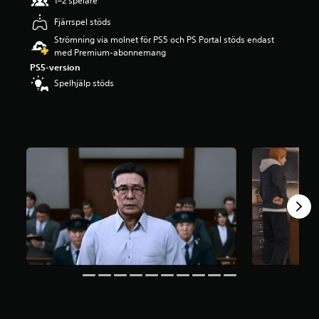
1–2 spelare
p
Fjärrspel stöds
å
4
Strömning via molnet för PS5 och PS Portal stöds endast
.
med Premium-abonnemang
6
PS5-version
4
Spelhjälp stöds
s
t
j
ä
r
n
o
r
a
v
f
e
m
b
a
s
e
r