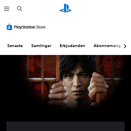
S
ö
k
Senaste
Samlingar
Erbjudanden
Abonnemang