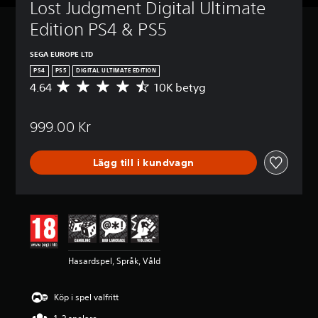
Lost Judgment Digital Ultimate 
Edition PS4 & PS5
SEGA EUROPE LTD
PS4
PS5
DIGITAL ULTIMATE EDITION
4.64
10K betyg
G
e
n
999.00 Kr
o
m
s
Lägg till i kundvagn
n
i
t
t
l
i
g
t
Hasardspel, Språk, Våld
b
e
t
Köp i spel valfritt
y
g