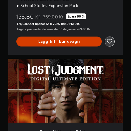
n
School Stories Expansion Pack
153.80 Kr
769.00 Kr
Spara 80 %
Nedsatt från ursprungspriset på 769.00 Kr
Erbjudandet upphör 12-8-2026 10:59 PM UTC
Lägsta pris under de senaste 30 dagarna: 769.00 Kr
Lägg till i kundvagn
D
i
g
i
t
a
l
U
l
t
i
m
a
t