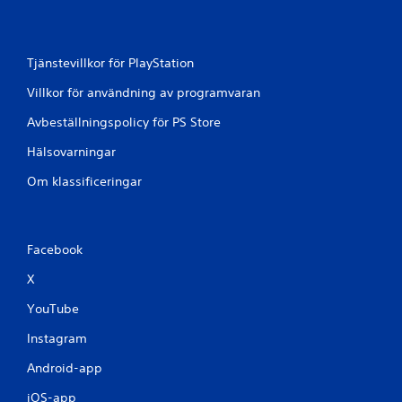
a
t
r
Tjänstevillkor för PlayStation
y
c
Villkor för användning av programvaran
k
n
Avbeställningspolicy för PS Store
i
Hälsovarningar
n
g
Om klassificeringar
a
r
D
u
Facebook
k
X
a
n
YouTube
s
p
Instagram
e
l
Android-app
a
s
iOS-app