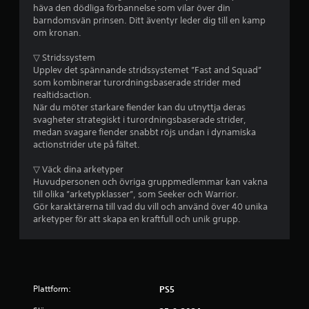
a
a
c
häva den dödliga förbannelse som vilar över din
p
h
barndomsvän prinsen. Ditt äventyr leder dig till en kamp
a
n
t
om kronan.
m
a
a
v
p
▽ Stridssystem
n
i
Upplev det spännande stridssystemet ”Fast and Squad”
u
g
å
som kombinerar turordningsbaserade strider med
e
e
realtidsaction.
l
r
2
När du möter starkare fiender kan du utnyttja deras
l
a
svagheter strategiskt i turordningsbaserade strider,
a
p
2
medan svagare fiender snabbt röjs undan i dynamiska
s
å
actionstrider ute på fältet.
p
m
4
a
e
▽ Väck dina arketyper
r
n
Huvudpersonen och övriga gruppmedlemmar kan vakna
0
a
y
till olika ”arketypklasser”, som Seeker och Warrior.
-
e
Gör karaktärerna till vad du vill och använd över 40 unika
0
p
r
arketyper för att skapa en kraftfull och unik grupp.
u
n
b
n
a
k
u
e
t
t
e
a
t
r
Plattform:
n
PS5
s
a