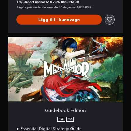
Erbjudandet upphör 12-8-2026 10:59 PM UTC
s
l
Lägsta pris under de senaste 30 dagarna: 1,099.00 Kr
p
v
s
e
t
Lägg till i kundvagn
l
u
a
d
s
i
u
G
e
t
u
i
a
i
n
n
d
f
e
a
o
b
r
t
o
m
t
o
a
h
k
t
å
E
i
l
d
o
l
i
n
a
t
n
n
i
ä
Guidebook Edition
o
e
r
n
s
d
PS4
PS5
o
k
Essential Digital Strategy Guide
m