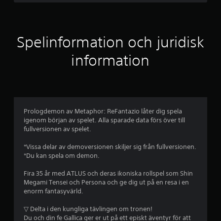
k
o
.
n
i
r
S
n
Spelinformation och juridisk
p
g
a
a
a
information
r
v
r
a
D
f
m
u
a
k
e
n
a
u
n
Prologdemon av Metaphor: ReFantazio låter dig spela
m
s
e
igenom början av spelet. Alla sparade data förs över till
p
l
fullversionen av spelet.
b
e
l
l
*Vissa delar av demoversionen skiljer sig från fullversionen.
t
a
a
*Du kan spela om demon.
D
s
u
s
p
Fira 35 år med ATLUS och deras ikoniska rollspel som Shin
k
e
Megami Tensei och Persona och ge dig ut på en resa i en
a
e
l
enorm fantasyvärld.
n
e
s
r
t
▽ Delta i den kungliga tävlingen om tronen!
k
o
Du och din fe Gallica ger er ut på ett episkt äventyr för att