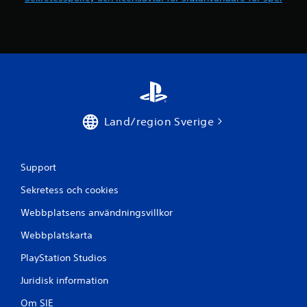
n
a
K
r
a
d
e
n
t
s
.
p
e
l
Land/region Sverige
a
s
u
t
Support
a
Sekretess och cookies
n
s
Webbplatsens användningsvillkor
a
m
Webbplatskarta
t
PlayStation Studios
i
d
Juridisk information
i
g
Om SIE