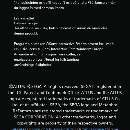
l
”Konsoldelning och offlinespel”) och på andra PS5-konsoler när 
e
s
du loggar in med samma konto.
l
a
l
m
Läs avsnittet 
e
m
Hälsovarningar
r
a
 för att ta del av viktig hälsoinformation innan du använder 
i
p
denna produkt.
n
l
o
a
Programbiblioteken ©Sony Interactive Entertainment Inc., med 
m
t
exklusiv licens till Sony Interactive Entertainment Europe. 
e
s
Användarvillkor för programvara gäller, se 
n
i
eu.playstation.com/legal för fullständiga 
v
s
användningsrättigheter.
i
p
s
e
s
l
t
e
i
ⒸATLUS. ⒸSEGA. All rights reserved. SEGA is registered in
t
d
the U.S. Patent and Trademark Office. ATLUS and the ATLUS
o
s
logo are registered trademarks or trademarks of ATLUS Co.,
m
g
Ltd. or its affiliates. SEGA, the SEGA logo and Metaphor:
d
r
ReFantazio are registered trademarks or trademarks of
u
ä
l
SEGA CORPORATION. All other trademarks, logos and
n
ä
s
copyrights are property of their respective owners.
m
.
Sekretesspolicy och licensavtal för slutanvändare för spel