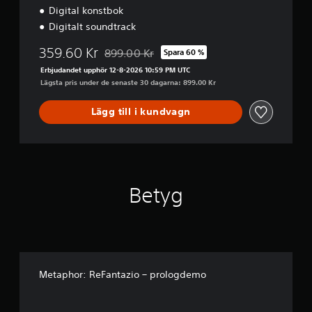
n
h
Digital konstbok
a
e
Digitalt soundtrack
p
l
p
s
359.60 Kr
899.00 Kr
Spara 60 %
a
Nedsatt från ursprungspriset på 899.00 Kr
t
r
Erbjudandet upphör 12-8-2026 10:59 PM UTC
.
Lägsta pris under de senaste 30 dagarna: 899.00 Kr
D
u
P
Lägg till i kundvagn
k
a
a
u
n
s
s
n
p
i
e
l
n
Betyg
a
g
s
a
p
v
e
s
l
p
e
e
Metaphor: ReFantazio – prologdemo
t
l
o
c
D