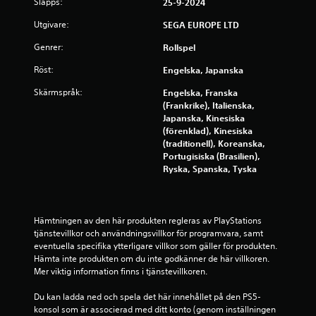
y
Släpps:
å
25-9-2024
t
a
t
Utgivare:
SEGA EUROPE LTD
g
t
t
t
r
Genrer:
Rollspel
d
y
u
c
Röst:
Engelska, Japanska
k
k
a
Skärmspråk:
Engelska, Franska
a
n
(Frankrike), Italienska,
p
k
Japanska, Kinesiska
å
o
(förenklad), Kinesiska
k
m
(traditionell), Koreanska,
n
m
Portugisiska (Brasilien),
a
a
Ryska, Spanska, Tyska
p
t
p
i
a
l
r
l
Hämtningen av den här produkten regleras av PlayStations 
n
b
tjänstevillkor och användningsvillkor för programvara, samt 
a
a
eventuella specifika ytterligare villkor som gäller för produkten. 
s
k
Hämta inte produkten om du inte godkänner de här villkoren. 
n
a
Mer viktig information finns i tjänstevillkoren.
a
t
b
i
Du kan ladda ned och spela det här innehållet på den PS5-
b
l
konsol som är associerad med ditt konto (genom inställningen 
t