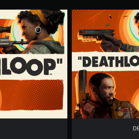
D
E
A
T
H
L
O
O
P
+
G
H
O
S
T
W
I
R
E
D