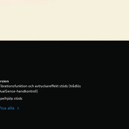
rsion
ibrationsfunktion och avtryckareffekt stöds (trådlös
ualSense-handkontroll)
pelhjälp stöds
Visa alla