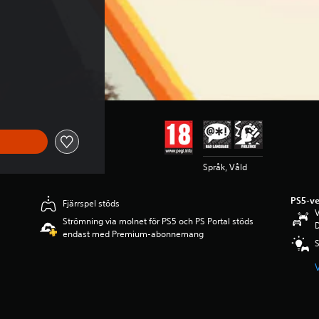
Språk, Våld
PS5-ve
Fjärrspel stöds
V
Strömning via molnet för PS5 och PS Portal stöds
D
endast med Premium-abonnemang
S