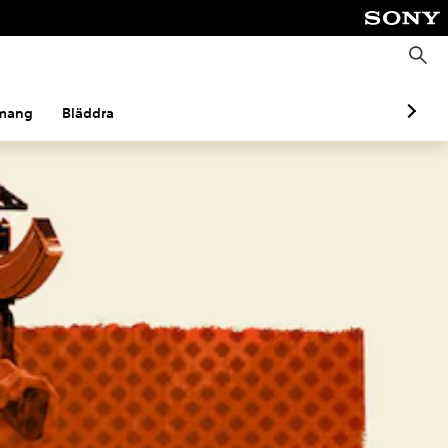
S
ö
k
mang
Bläddra