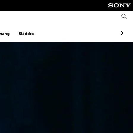
S
ö
k
mang
Bläddra