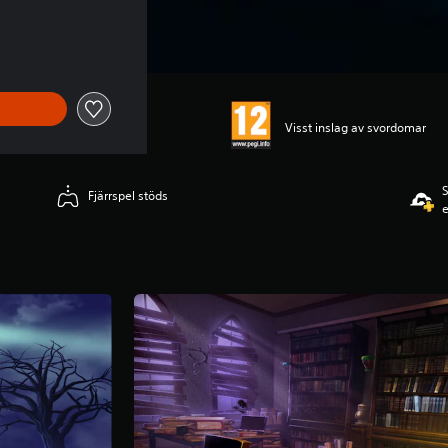
Visst inslag av svordomar
S
Fjärrspel stöds