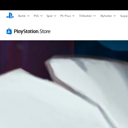
Butik
PS5
Spel
PS Plus
Tillbehör
Nyheter
Supp